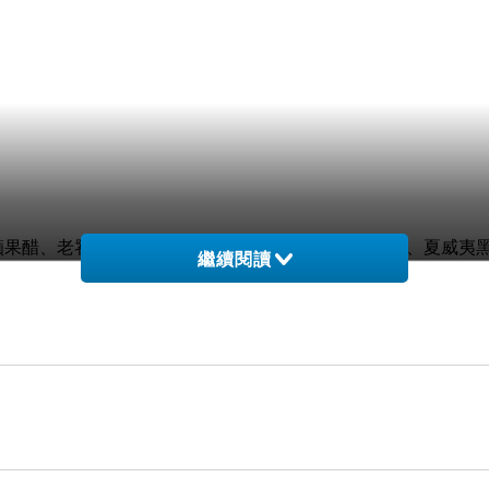
蘋果醋、老饕辣豆、奇葩薑醋、辣椒、北方韭菜、蒜末、夏威夷
繼續閱讀
好處，不會又過重的薑醋味，非常清爽