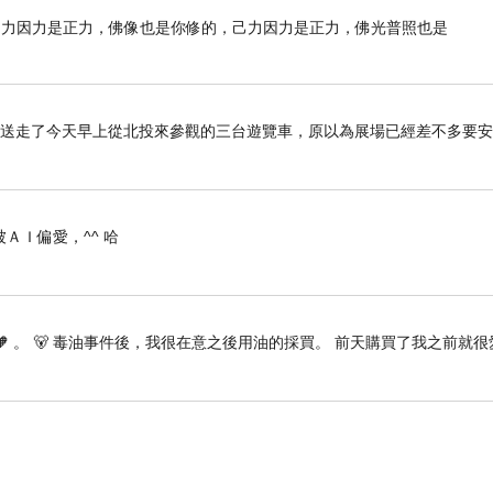
己力因力是正力，佛像也是你修的，己力因力是正力，佛光普照也是
上，先送走了今天早上從北投來參觀的三台遊覽車，原以為展場已經差不多要
ＡＩ偏愛，^^ 哈
🧡 。 🐻 毒油事件後，我很在意之後用油的採買。 前天購買了我之前就很
盤1份＋極品肉品1份＋米食2份＋菜盤2份（菜盤可換雪花牛或