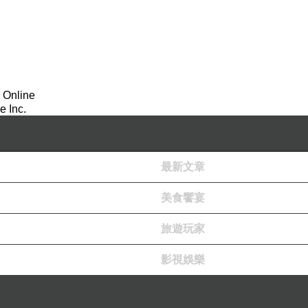
配白豆蒄、草果等中藥及40種的辛香料熬煮，香辣滑順不嗆口也
 Online
 Inc.
過重中藥味，讓不吃辣的人也有不同選擇
最新文章
美食饗宴
旅遊玩家
影視娛樂
、葡萄蝦2隻、日本生食級大干貝2顆、蛤蠣1份、大天使紅蝦2