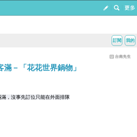
訂閱
我的
台南先生
客滿－「花花世界鍋物」
滿滿，沒事先訂位只能在外面排隊