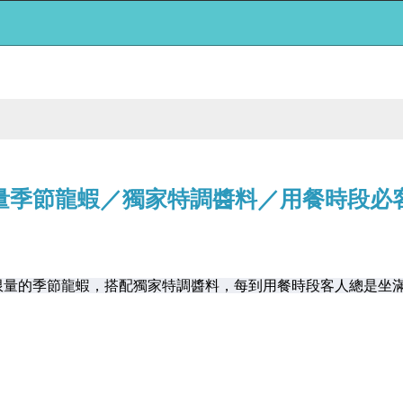
量季節龍蝦／獨家特調醬料／用餐時段必
限量的季節龍蝦，搭配獨家特調醬料，每到用餐時段客人總是坐