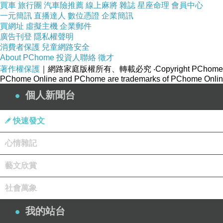
買車
旅行團
汽車險推薦
線上麻將
雜誌
星座命理
會員中心
一元簡訊
直播達人
數位憑證
企業簡訊
買網址
虛擬主機
企業郵件
秘制麻辣湯：使用小燈籠椒、二荊條辣椒、子彈頭辣椒，搭
廣告刊登
隱私權聲明
籽
消費者保護
兒童網路安全
About PChome
投資人聯絡
徵才
著作權保護
｜網路家庭版權所有、轉載必究
‧Copyright PChome
PChome Online and PChome are trademarks of PChome Online
個人新聞台
新疆孜然湯：選用新疆孜然與數10種中藥材，清甜回甘沒有
快速發文
心情雜記
服務很週到，隨時會注意哪一桌需要加湯
藝文欣賞
社會萬象
海鮮拼盤內含深海手臂蝦1隻、北海道野生花蝦2隻、鮑魚1份
我的站台