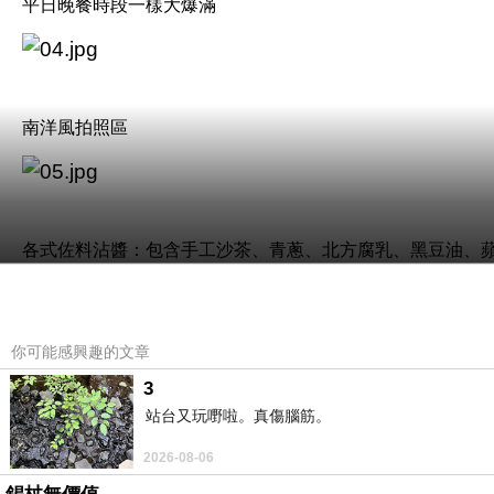
平日晚餐時段一樣大爆滿
南洋風拍照區
各式佐料沾醬：包含手工沙茶、青蔥、北方腐乳、黑豆油、
你可能感興趣的文章
吃海鮮推薦搭配店家獨家特調的奇葩薑醋，比例調和得恰到
3
站台又玩嘢啦。真傷腦筋。
2026-08-06