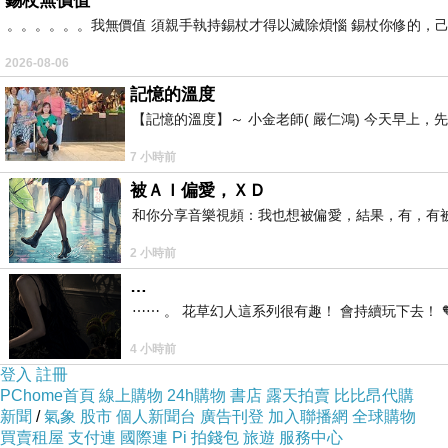
錫杖無價值
冰箱內除了酒類以外，其他都可無限暢飲
。。。。。。我無價值 須親手執持錫杖才得以滅除煩惱 錫杖你修的，
2026-08-06
記憶的溫度
【記憶的溫度】～ 小金老師( 嚴仁鴻) 今天早
7 小時前
被ＡＩ偏愛，ＸＤ
和你分享音樂視頻：我也想被偏愛，結果，有，有被
2 小時前
…
⋯⋯ 。 花草幻人這系列很有趣！ 會持續玩下去！ 
4 小時前
塞席爾的落葉雙人套餐：食材包含當令季節龍蝦1隻＋海鮮拼
登入
註冊
疆孜然湯、花花秘制麻辣湯、南洋咖哩湯
PChome首頁
線上購物
24h購物
書店
露天拍賣
比比昂代購
新聞
/
氣象
股市
個人新聞台
廣告刊登
加入聯播網
全球購物
買賣租屋
支付連
國際連
Pi 拍錢包
旅遊
服務中心