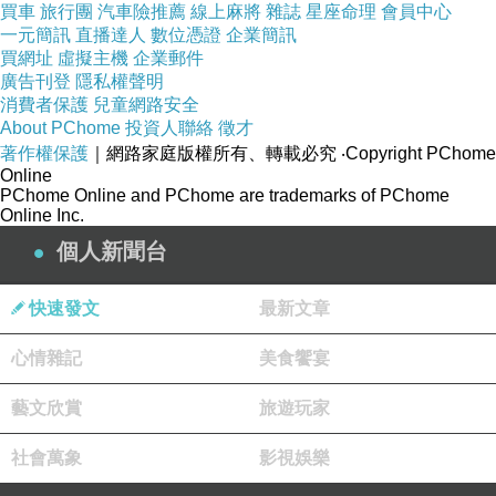
買車
旅行團
汽車險推薦
線上麻將
雜誌
星座命理
會員中心
一元簡訊
直播達人
數位憑證
企業簡訊
買網址
虛擬主機
企業郵件
廣告刊登
隱私權聲明
消費者保護
兒童網路安全
About PChome
投資人聯絡
徵才
著作權保護
｜網路家庭版權所有、轉載必究
‧Copyright PChome
Online
PChome Online and PChome are trademarks of PChome
Online Inc.
個人新聞台
快速發文
最新文章
心情雜記
美食饗宴
藝文欣賞
旅遊玩家
社會萬象
影視娛樂