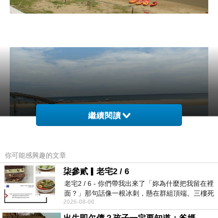
繼續閱讀
你可能感興趣的文章
柒參貳▎老宅2 / 6
老宅2 / 6 - 你們帶我出來了「妳為什麼把我留在裡
面？」那句話像一根冰刺，懸在群組頂端。三樓死
另一邊是可以看到一座廟，那是「東興宮」，發現
2026-08-06
死盯著照片裡的人。那個人確實站在
那邊也有人在玩水，而且好像不用門票哦，看來要