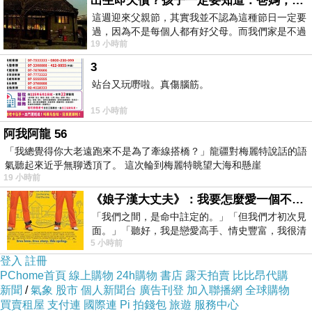
出生即欠債？孩子一定要知道：爸媽，其實我不欠你們
在地人或是地熟的人才知道。
這週迎來父親節，其實我並不認為這種節日一定要
過，因為不是每個人都有好父母。而我們家是不過
19 小時前
節的，平時也沒什麼儀式感，生活趨近冷
3
站台又玩嘢啦。真傷腦筋。
15 小時前
阿我阿龍 56
「我總覺得你大老遠跑來不是為了牽線搭橋？」龍疆對梅麗特說話的語
氣聽起來近乎無聊透頂了。 這次輪到梅麗特眺望大海和懸崖
19 小時前
《娘子漢大丈夫》：我要怎麼愛一個不存在的人？
另外一邊就是著名的彎月形拱橋，名叫「彩虹橋」
「我們之間，是命中註定的。」「但我們才初次見
好像越來越多橋都要叫這個名字，我想就跟夜市取
面。」「聽好，我是戀愛高手、情史豐富，我很清
作「花園夜市」一樣異曲同工之妙。
5 小時前
楚這種感覺，你我之間的那種感覺，現
登入
註冊
PChome首頁
線上購物
24h購物
書店
露天拍賣
比比昂代購
新聞
/
氣象
股市
個人新聞台
廣告刊登
加入聯播網
全球購物
買賣租屋
支付連
國際連
Pi 拍錢包
旅遊
服務中心