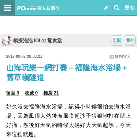
模擬泡泡 IOI の 驚食堂
訂閱
我的
2017-09-07 20:33:23
紅帽雪人
山海玩樂一網打盡－福隆海水浴場＋
舊草嶺隧道
留言 3
收藏 0
推薦 21
好久沒去福隆海水浴場，記得小時候很怕去海水浴
場，因為風很大然後海風吹起沙子狠狠地打在腿上
好痛，然後好天氣的時候太陽好大天氣超熱，今天
來這裡就是。