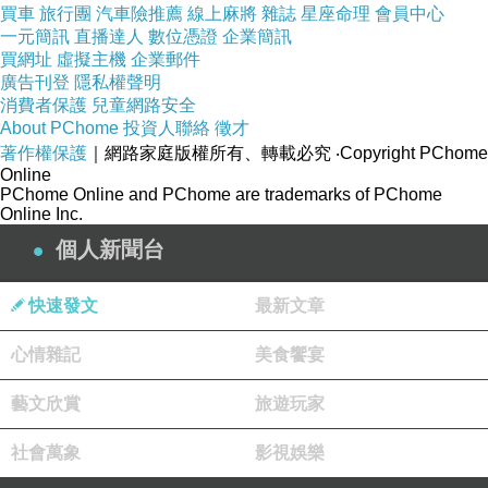
買車
旅行團
汽車險推薦
線上麻將
雜誌
星座命理
會員中心
一元簡訊
直播達人
數位憑證
企業簡訊
買網址
虛擬主機
企業郵件
廣告刊登
隱私權聲明
消費者保護
兒童網路安全
About PChome
投資人聯絡
徵才
著作權保護
｜網路家庭版權所有、轉載必究
‧Copyright PChome
Online
PChome Online and PChome are trademarks of PChome
Online Inc.
個人新聞台
櫃檯的甜點，看起來好好吃，但更引人注目的是大
象木盤好可愛，不知道有沒有在賣？
快速發文
最新文章
心情雜記
美食饗宴
藝文欣賞
旅遊玩家
社會萬象
影視娛樂