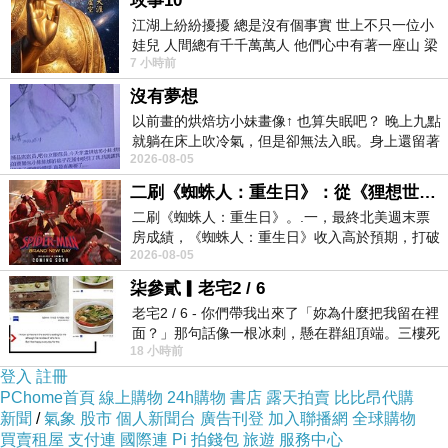
玫事10
江湖上紛紛擾擾 總是沒有個事實 世上不只一位小
娃兒 人間總有千千萬萬人 他們心中有著一座山 梁
7 小時前
山佛山泰華衡恆嵩 一山之高
沒有夢想
以前畫的烘焙坊小妹畫像↑ 也算失眠吧？ 晚上九點
就躺在床上吹冷氣，但是卻無法入眠。身上還留著
2026-08-05
四點多跑的六公里的疲
二刷《蜘蛛人：重生日》：從《狸想世界》到《怪奇物語》
用餐前先亂拍一通。
二刷《蜘蛛人：重生日》。.一，最終北美週末票
房成績，《蜘蛛人：重生日》收入高於預期，打破
2026-08-05
《復仇者聯盟：終局之戰》記錄，成為
柒參貳▎老宅2 / 6
老宅2 / 6 - 你們帶我出來了「妳為什麼把我留在裡
面？」那句話像一根冰刺，懸在群組頂端。三樓死
18 小時前
死盯著照片裡的人。那個人確實站在
登入
註冊
PChome首頁
線上購物
24h購物
書店
露天拍賣
比比昂代購
新聞
/
氣象
股市
個人新聞台
廣告刊登
加入聯播網
全球購物
買賣租屋
支付連
國際連
Pi 拍錢包
旅遊
服務中心