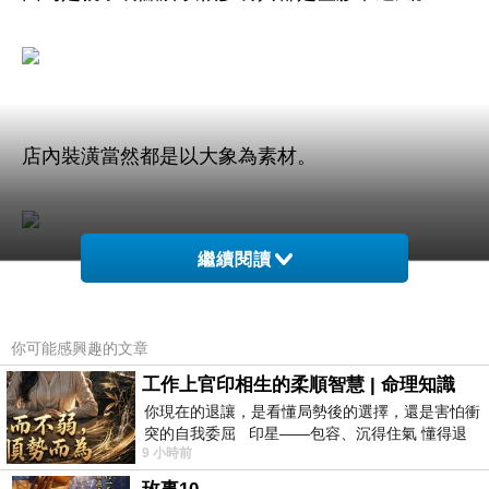
店內裝潢當然都是以大象為素材。
繼續閱讀
你可能感興趣的文章
工作上官印相生的柔順智慧 | 命理知識
你現在的退讓，是看懂局勢後的選擇，還是害怕衝
突的自我委屈 印星——包容、沉得住氣 懂得退
9 小時前
一步觀察，不會