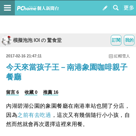
模擬泡泡 IOI の 驚食堂
訂閱
我的
2017-02-16 21:47:11
紅帽雪人
今天來當孩子王－南港象園咖啡親子
餐廳
留言 6
收藏 0
推薦 16
內湖碧湖公園的象園餐廳在南港車站也開了分店，
因為
之前有去吃過
，這次又有幾個隨行小小孩，自
然而然就會再次選擇這裡來用餐。