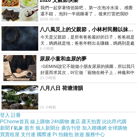
2026 父親節快樂
我們一起穿著情侶裝吧， 第一次泡冷水澡， 感覺
還不錯， 泡到一半就睡著了， 後來打雷把我吵
2026-08-08
醒， 手
八八風災上的父親節，小林村民難以抹滅的痛
今天是父親節，是所有爸爸最好的日子，爸爸就是
天，媽媽就是地；爸爸年輕出去賺錢，媽媽則是處
8 小時前
理家務，職業不分高低貴賤，只有人品才
尿尿小童和血尿的夢
↑GEMINI說它不能做小朋友尿尿的插圖，所以我只
好退而求其次，叫它做「寵物在椅子上，神龕和中
23 小時前
年人臉孔」的畫了。 六月底
八月八日 荷塘清韻
15 小時前
登入
註冊
PChome首頁
線上購物
24h購物
書店
露天拍賣
比比昂代購
新聞
/
氣象
股市
個人新聞台
廣告刊登
加入聯播網
全球購物
買賣租屋
支付連
國際連
Pi 拍錢包
旅遊
服務中心