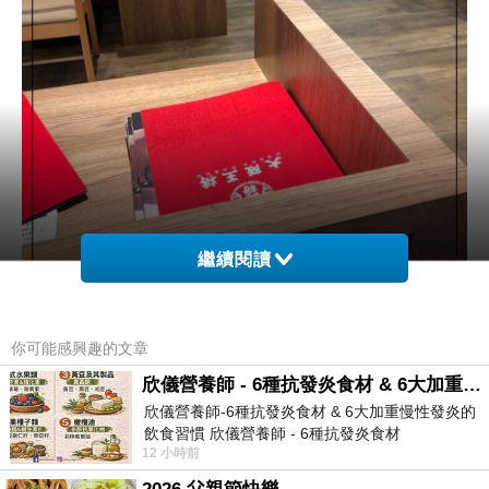
繼續閱讀
你可能感興趣的文章
欣儀營養師 - 6種抗發炎食材 & 6大加重慢性發炎的飲食習慣
欣儀營養師-6種抗發炎食材 & 6大加重慢性發炎的
除了有賣餃子之外還有拉麵等定食
飲食習慣 欣儀營養師 - 6種抗發炎食材
12 小時前
https://www.facebook.com/photo/?fbid=147