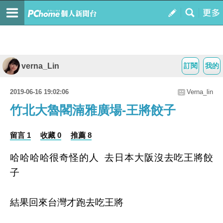
verna_Lin
訂閱
我的
2019-06-16 19:02:06
Verna_lin
竹北大魯閣湳雅廣場-王將餃子
留言 1
收藏 0
推薦 8
哈哈哈哈很奇怪的人 去日本大阪沒去吃王將餃
子
結果回來台灣才跑去吃王將