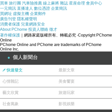
買車
旅行團
汽車險推薦
線上麻將
雜誌
星座命理
會員中心
一元簡訊
直播達人
數位憑證
企業簡訊
買網址
虛擬主機
企業郵件
廣告刊登
隱私權聲明
消費者保護
兒童網路安全
About PChome
投資人聯絡
徵才
著作權保護
｜網路家庭版權所有、轉載必究
‧Copyright PChome
Online
PChome Online and PChome are trademarks of PChome
Online Inc.
個人新聞台
快速發文
最新文章
心情雜記
美食饗宴
藝文欣賞
旅遊玩家
社會萬象
影視娛樂