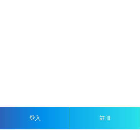
不用男子詢問，少女已經自動報上姓名。
見此，男子不禁失笑。
這麼簡單就報上名字，如果遇到的是不懷好意的
人怎麼辦？
該說這女子是天真呢，還是對陌生人太沒警戒
心？
搖搖頭，男子也報了名字，「我叫季元曦。你迷
路了吧？要不跟我到客廳等，我派人去問一
下。」
註冊
登入
頓了頓，補充道：「放心，我不會對你怎麼樣