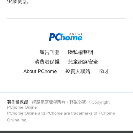
企業簡訊
「是嗎？我很久沒回來了。」季元曦聽言，也重
新審視這對他是熟悉卻又陌生的一切。
領著白冥雲進到客廳，讓侍女上了一些茶水點
心，兩人便面對面坐下。
廣告刊登
隱私權聲明
消費者保護
兒童網路安全
「你剛回來？」對於季元曦剛才的話，白冥雲充
About PChome
投資人聯絡
徵才
滿好奇。
「嗯，我常外出辦事，很少住這。」遞了一塊梅
著作權保護
｜網路家庭版權所有、轉載必究
‧Copyright
花糕給白冥雲，季元曦自己也吃了一塊。
PChome Online
PChome Online and PChome are trademarks of PChome
Online Inc.
既然人家都送到手上了，白冥雲也不再客氣，直