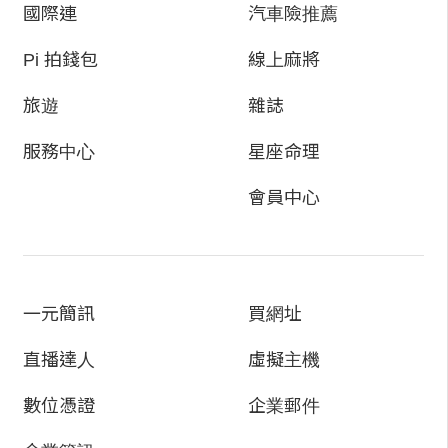
國際連
汽車險推薦
小橋流水，蝶飛魚游。
Pi 拍錢包
線上麻將
清寧殿啊……
旅遊
雜誌
服務中心
星座命理
果真清幽寧靜呢……
會員中心
偌大的住所只看到兩三個下人正在忙碌地打掃環
境，沒有人注意到他們兩個。
季元曦攔下一名匆忙經過的僕從，吩咐他幾句，
一元簡訊
買網址
僕人點頭離開了。
直播達人
虛擬主機
「這裡好漂亮啊……」白冥雲欣賞著清幽的環
數位憑證
企業郵件
境，如此對季元曦說。