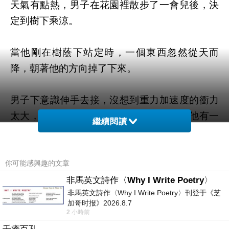
天氣有點熱，男子在花園裡散步了一會兒後，決
定到樹下乘涼。
當他剛在樹蔭下站定時，一個東西忽然從天而
降，朝著他的方向掉了下來。
男子下意識伸手去接，沒想到重力加速度的衝力
太大，更何況是毫無防備的情況下，縱然他有一
繼續閱讀
身高強武功，也措手不及，被壓個正著。
落在男子身上的東西，明眸大眼，眼神靈動活
你可能感興趣的文章
潑，皮膚白皙，樣貌雖不是傾國傾城的絕世美
非馬英文詩作〈Why I Write Poetry〉
人，卻也是清麗可愛。
非馬英文詩作〈Why I Write Poetry〉刊登于《芝
加哥时报》2026.8.7
2 小時前
此人不是剛剛一心一意往樹上爬的少女是誰。