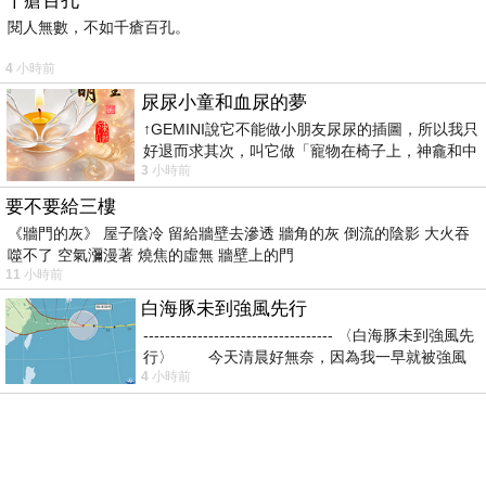
千瘡百孔
閱人無數，不如千瘡百孔。
「唔……不會痛耶……地板還挺軟的……」少女睜
4 小時前
大美眸，一臉好險好險的樣子。
尿尿小童和血尿的夢
↑GEMINI說它不能做小朋友尿尿的插圖，所以我只
好退而求其次，叫它做「寵物在椅子上，神龕和中
「姑娘……你……可以起來了嗎……」被壓在下面
3 小時前
年人臉孔」的畫了。 六月底
當肉墊的男子發出呻吟。
要不要給三樓
《牆門的灰》 屋子陰冷 留給牆壁去滲透 牆角的灰 倒流的陰影 大火吞
噬不了 空氣瀰漫著 燒焦的虛無 牆壁上的門
聽到地板居然會說話，少女後知後覺地往身下一
11 小時前
看，才發現竟然壓到了人。
白海豚未到強風先行
----------------------------------- 〈白海豚未到強風先
行〉 今天清晨好無奈，因為我一早就被強風
「啊！對不起對不起，你沒事吧！」少女趕緊從
4 小時前
呈大字型的男子身上跳開，順便拉了男子一把，
等他站穩後，由下往上替他拍掉身上沾到的塵
土。