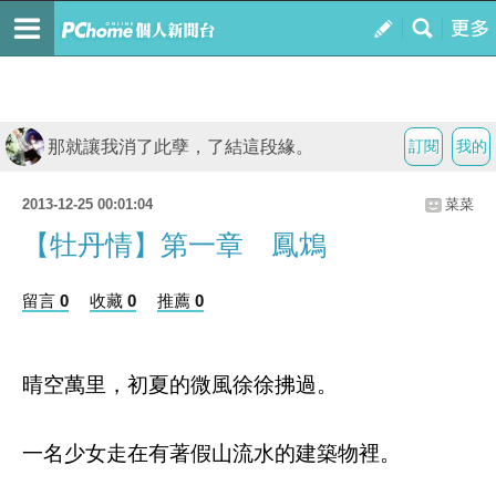
那就讓我消了此孽，了結這段緣。
訂閱
我的
2013-12-25 00:01:04
菜菜
【牡丹情】第一章 鳳鴆
留言 0
收藏 0
推薦 0
晴空萬里，初夏的微風徐徐拂過。
一名少女走在有著假山流水的建築物裡。