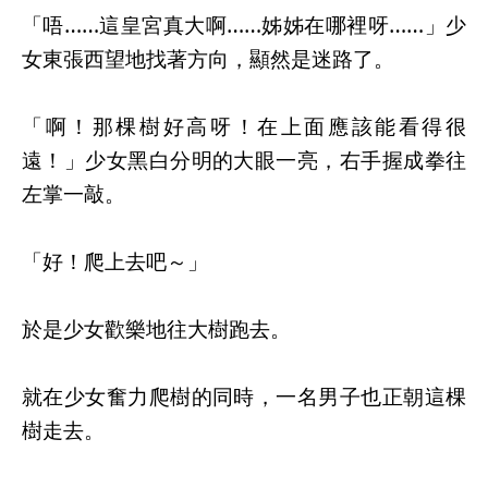
「唔……這皇宮真大啊……姊姊在哪裡呀……」少
女東張西望地找著方向，顯然是迷路了。
「啊！那棵樹好高呀！在上面應該能看得很
遠！」少女黑白分明的大眼一亮，右手握成拳往
左掌一敲。
「好！爬上去吧～」
於是少女歡樂地往大樹跑去。
就在少女奮力爬樹的同時，一名男子也正朝這棵
樹走去。