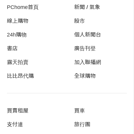
的。」
PChome首頁
新聞
/
氣象
線上購物
股市
聽到有地方可以休息，又可以找到姊姊，白冥雲
沒多想就答應了。
24h購物
個人新聞台
書店
廣告刊登
露天拍賣
加入聯播網
走到季元曦住的地方，白冥雲抬頭看見大門上方
比比昂代購
全球購物
的扁額題著「清寧殿」三個字。
跟在季元曦後頭走著的白冥雲東看西望地打量環
境。
買賣租屋
買車
支付連
旅行團
松樹成蔭，竹意碧綠。