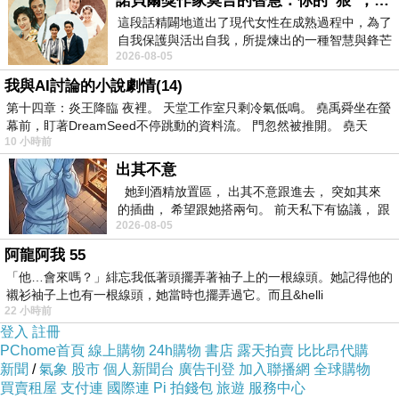
諾貝爾獎作家莫言的智慧：你的“狠”，才是最好的自我保護
這段話精闢地道出了現代女性在成熟過程中，為了
自我保護與活出自我，所提煉出的一種智慧與鋒芒
2026-08-05
的平衡。 核心解讀與看法
我與AI討論的小說劇情(14)
第十四章：炎王降臨 夜裡。 天堂工作室只剩冷氣低鳴。 堯禹舜坐在螢
幕前，盯著DreamSeed不停跳動的資料流。 門忽然被推開。 堯天
10 小時前
出其不意
她到酒精放置區， 出其不意跟進去， 突如其來
的插曲， 希望跟她搭兩句。 前天私下有協議， 跟
2026-08-05
著阿弟丟拉基
阿龍阿我 55
「他…會來嗎？」緋忘我低著頭擺弄著袖子上的一根線頭。她記得他的
襯衫袖子上也有一根線頭，她當時也擺弄過它。而且&helli
22 小時前
『 上野御徒町中央通 』也是一條商店街， 又稱為『 上中 』。
登入
註冊
PChome首頁
線上購物
24h購物
書店
露天拍賣
比比昂代購
新聞
/
氣象
股市
個人新聞台
廣告刊登
加入聯播網
全球購物
買賣租屋
支付連
國際連
Pi 拍錢包
旅遊
服務中心