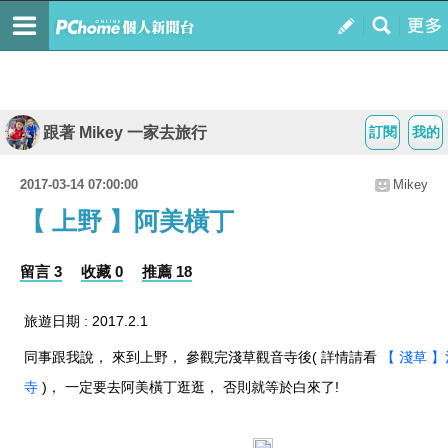
跟著 Mikey 一家去旅行
訂閱
我的
2017-03-14 07:00:00
Mikey
【 上野 】阿美橫丁
留言 3
收藏 0
推薦 18
旅遊日期 : 2017.2.1
同事跟我說， 來到上野， 參觀完淺草觀音寺後( 詳情請看
【 淺草 
寺
)， 一定要去阿美橫丁逛逛， 否則就等於白來了!