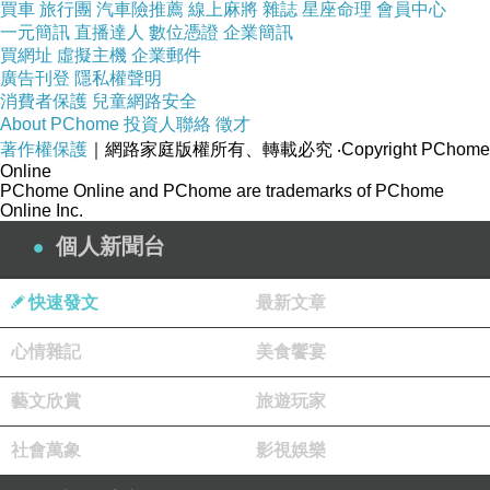
買車
旅行團
汽車險推薦
線上麻將
雜誌
星座命理
會員中心
一元簡訊
直播達人
數位憑證
企業簡訊
買網址
虛擬主機
企業郵件
廣告刊登
隱私權聲明
消費者保護
兒童網路安全
About PChome
投資人聯絡
徵才
著作權保護
｜網路家庭版權所有、轉載必究
‧Copyright PChome
Online
PChome Online and PChome are trademarks of PChome
Online Inc.
個人新聞台
快速發文
最新文章
心情雜記
美食饗宴
藝文欣賞
旅遊玩家
社會萬象
影視娛樂