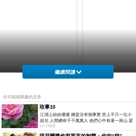
繼續閱讀
上野車站附近有很多知名景點， 像是上野動物園， 上野公園等等， 
不忍池和西鄉隆盛像 ( PS : 日後我會專文介紹 )。 正因為這個車站
你可能感興趣的文章
好像迷宮一樣， 害大路痴的我差點迷路， 跟家人失散。 >_<
玫事10
江湖上紛紛擾擾 總是沒有個事實 世上不只一位小
娃兒 人間總有千千萬萬人 他們心中有著一座山 梁
10 小時前
山佛山泰華衡恆嵩 一山之高