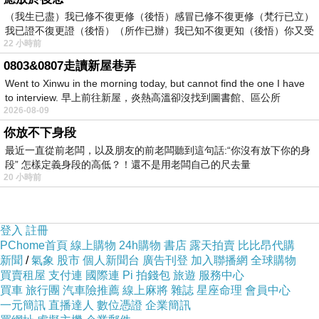
（我生已盡）我已修不復更修（後悟）感冒已修不復更修（梵行已立）
台灣是蝴蝶王國，所以，在植物園熱帶雨林溫室前停了一隻巨大的蝴
我已證不復更證（後悟）（所作已辦）我已知不復更知（後悟）你又受
22 小時前
它是原產蘭嶼的珠光鳳蝶，也是瀕臨絕種的保育類動物。
0803&0807走讀新屋巷弄
Went to Xinwu in the morning today, but cannot find the one I have
to interview. 早上前往新屋，炎熱高溫卻沒找到圖書館、區公所
2026-08-09
你放不下身段
最近一直從前老闆，以及朋友的前老闆聽到這句話:“你沒有放下你的身
段” 怎樣定義身段的高低？！還不是用老闆自己的尺去量
20 小時前
登入
註冊
PChome首頁
線上購物
24h購物
書店
露天拍賣
比比昂代購
新聞
/
氣象
股市
個人新聞台
廣告刊登
加入聯播網
全球購物
買賣租屋
支付連
國際連
Pi 拍錢包
旅遊
服務中心
買車
旅行團
汽車險推薦
線上麻將
雜誌
星座命理
會員中心
一元簡訊
直播達人
數位憑證
企業簡訊