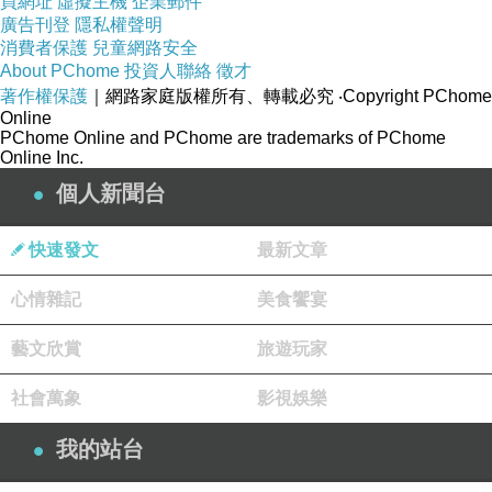
買網址
虛擬主機
企業郵件
廣告刊登
隱私權聲明
消費者保護
兒童網路安全
每週一休館（ 寒暑假除外 ）， 每週三上午 10 點前入場的話， 門票
About PChome
投資人聯絡
徵才
^_^ （ 太空、立體劇場以及收費特展除外 ）
著作權保護
｜網路家庭版權所有、轉載必究
‧Copyright PChome
Online
PChome Online and PChome are trademarks of PChome
Online Inc.
個人新聞台
快速發文
最新文章
心情雜記
美食饗宴
藝文欣賞
旅遊玩家
社會萬象
影視娛樂
我的站台