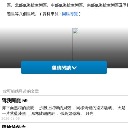
區、北部低海拔生態區、中部低海拔生態區、南部低海拔生態區及季
態區等八個區域。 ( 資料來源 :
園區導覽
)
繼續閱讀
你可能感興趣的文章
阿我阿龍 59
海平面盤桓的旋鷹， 沙灘上細碎的貝殼， 同樣矯健的遠方馳帆。 天是
一片紫藍漆黑， 風寒陡峭的崕， 孤高如傲梅。 月亮
2026-08-09
應放於後念