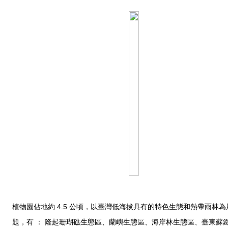
植物園佔地約 4.5 公頃，以臺灣低海拔具有的特色生態和熱帶雨林為
題，有 ： 隆起珊瑚礁生態區、蘭嶼生態區、海岸林生態區、臺東蘇