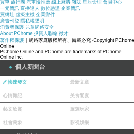
買車
旅行團
汽車險推薦
線上麻將
雜誌
星座命理
會員中心
困倦，打著瞌睡。看著偌大的教堂稀稀拉拉的人和
一元簡訊
直播達人
數位憑證
企業簡訊
空空的座位，還有坐在教堂一張張面無表情無精打
買網址
虛擬主機
企業郵件
采的臉，我心裡說不出是什麼滋味。
廣告刊登
隱私權聲明
消費者保護
兒童網路安全
我想去網上查找一些好的教堂，可我看到的
About PChome
投資人聯絡
徵才
著作權保護
｜網路家庭版權所有、轉載必究
‧Copyright PChome
是，很多天主教堂裡面擺滿死人的牌位，人在燒香
Online
祭拜，還有的教堂神父把和尚請到教堂唸經，還有
PChome Online and PChome are trademarks of PChome
Online Inc.
很多神父、主教的醜聞……看到這些情景我就會想到
個人新聞台
聖經
上天
主
耶穌
說的話：「『
我的殿宇，應稱為祈
禱之所。』你們竟把它做成了賊窩
。」（瑪竇
福音
快速發文
最新文章
21:13）從中國到日本又到美國，從陸地到網上，哪
裡的天主教堂都一樣。突然間，我感覺現在的教堂
心情雜記
美食饗宴
都變質了，雖然外表裝飾得比較華麗，可不再是神
藝文欣賞
旅遊玩家
聖的地方。我很困惑，現在的教堂如此混亂、死
沉，天主聖神為什麼不管呢？
社會萬象
影視娛樂