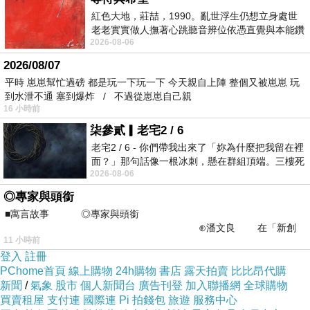
紅色大地，莊喆，1990。亂世浮生仍想立身處世
看到此景，我特別寒心，也很迷茫，心裡也再沒有
老老實實做人撫著心跳聽音辨位依憑直覺與本能鑽
那種對天主的依戀了，每天念的早課、晚課我感覺
2026-08-06
向裂隙的亮處探索另一個心聲另一個共鳴的
都成了一種壓力，有時都不想再去教堂望彌撒，可
2026/08/07
又害怕被天主定罪下地獄，不敢不去。後來我雖然
平時 崽崽幫忙過磅 都是玩一下玩一下 今天親自上陣 整個又被崽崽 玩
到水泄不通 塞到爆炸 / 不過從崽崽自己親
勉強去了教堂，但靈裡得不到供應，心裡空落落
16 小時前
的。有時我會想：教會怎麼變成這樣了？以往人
柒參貳▎老宅2 / 6
少，中共還逼迫，但教友深更半夜去望彌撒都有勁
老宅2 / 6 - 你們帶我出來了「妳為什麼把我留在裡
面？」那句話像一根冰刺，懸在群組頂端。三樓死
兒，可現在環境越安逸，人倒越疲沓了，難道是信
2026-08-06
死盯著照片裡的人。那個人確實站在
主的人多了？或是聽道聽多了沒有神祕感了？我心
◎專家與頭銜
裡有很多困惑。
■寓言故事 ◎專家與頭銜
⊕潘文良 在「新創
2018年5月，我和丈夫帶著不到一歲的孩子移
11 小時前
之谷」裡——
民來到美國。安頓好後，我們就到離家不遠的教堂
登入
註冊
PChome首頁
線上購物
24h購物
書店
露天拍賣
比比昂代購
望彌撒，讓我不可思議的是，又大又華麗的教堂人
新聞
/
氣象
股市
個人新聞台
廣告刊登
加入聯播網
全球購物
卻非常少，神父在上面講道，下面多數人都是滿臉
買賣租屋
支付連
國際連
Pi 拍錢包
旅遊
服務中心