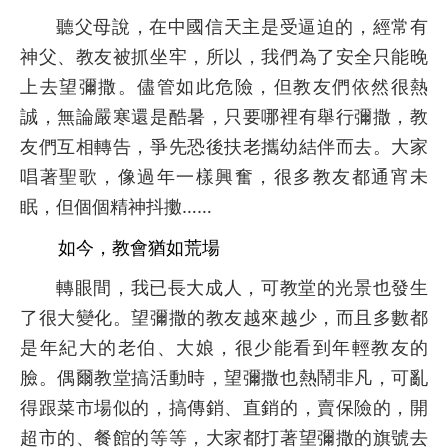
聽父母說，在中國信天主是受逼迫的，經常有
神父、教友被抓坐牢，所以，我們為了安全只能晚
上去望彌撒。儘管如此危險，但教友們依然很熱
誠，無論嚴寒還是酷暑，只要哪裡有舉行彌撒，教
友們互相轉告，爭先恐後扶老攜幼結伴而去。大家
唱著聖歌，像過年一樣興奮，很多教友都通宵未
眠，但個個精神抖擻……
如今，教會猶如荒場
轉眼間，我已長大成人，可教堂的光景也發生
了很大變化。望彌撒的教友越來越少，而且多數都
是年紀大的老伯、大娘，很少能看到年輕教友的
臉。偶爾教堂搞活動時，望彌撒也熱鬧非凡，可亂
得跟菜市場似的，搞傳銷、直銷的，賣保險的，開
超市的、餐館的等等，大家都打著望彌撒的旗號去