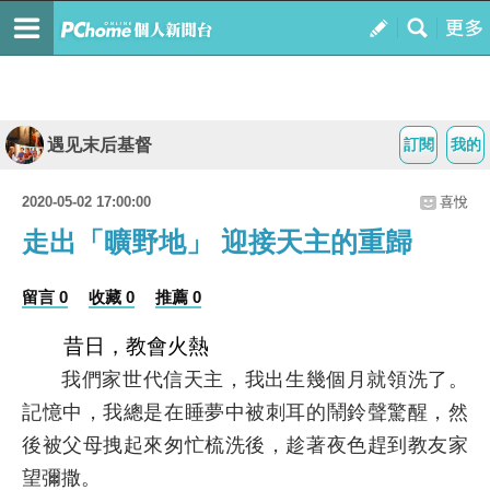
遇见末后基督
訂閱
我的
2020-05-02 17:00:00
喜悅
走出「曠野地」 迎接天主的重歸
留言 0
收藏 0
推薦 0
昔日，教會火熱
我們家世代信天主，我出生幾個月就領洗了。
記憶中，我總是在睡夢中被刺耳的鬧鈴聲驚醒，然
後被父母拽起來匆忙梳洗後，趁著夜色趕到教友家
望彌撒。