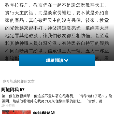
教堂拉客戶。教友們在一起不是談怎麼敬拜天主、
實行天主的話，而是談家長裡短，要不就是介紹自
家的產品，真心敬拜天主的沒有幾個。後來，教堂
的光景越來越不好，神父講道沒亮光，還經常大肆
地定罪其他教派，讓我們教友都互相防備。甚至還
和其他神職人員分幫分派，有時因各自持守的觀點
不同而吵架鬧紛爭，信眾也三人一幫、五人一夥互
相論斷、攻擊，再也看不到以往的愛心和包容。看
繼續閱讀
到
教會
的景象，我不知道為什麼變成了這樣的光
景，心裡有一種說不出的難受。
你可能感興趣的文章
2009年，我到日本留學時去教堂望彌撒，看到
阿龍阿我 57
日本教堂跟中國教堂一樣亂，神父、教友的所言所
第一個任務很簡單，但這並不意味著它很容易。「你準備好了吧？」龍
行跟外邦人一樣，都趕世界潮流，互相攀比，並且
疆問。然後他看著緋忘我努力克制住翻白眼的衝動。 「當然。從
都很勢利。神父看到有錢人總是笑容可掬，而對沒
19 小時前
錢的教友都是冷眼相待，說話口氣也生硬。在異國
等待與希望