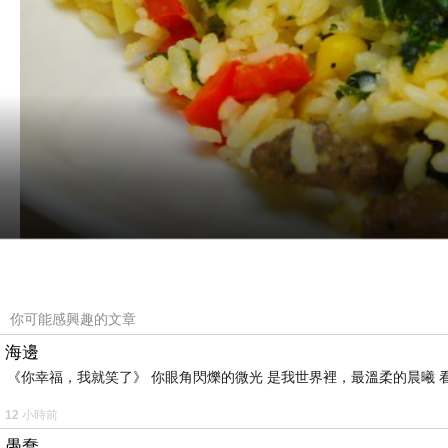
墨式炒飯
你可能感興趣的文章
海邊
賣相雖不好, 但濃濃的墨國風底蘊, 相當夠味, 兒
《你幸福，我就笑了》 你眼角閃爍的微光 是我世界裡，最溫柔的晨曦 
12 小時前
愚蠢