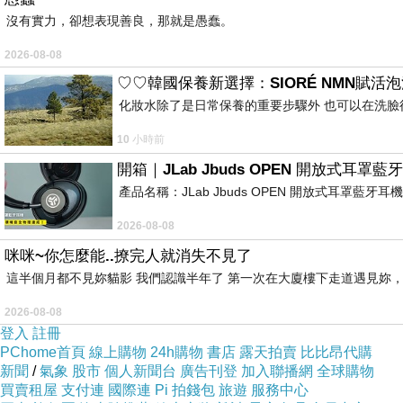
沒有實力，卻想表現善良，那就是愚蠢。
2026-08-08
♡♡韓國保養新選擇：SIORÉ NMN賦活
化妝水除了是日常保養的重要步驟外 也可以在洗臉
10 小時前
開箱｜JLab Jbuds OPEN 開放式
產品名稱：JLab Jbuds OPEN 開放式耳罩藍牙
2026-08-08
咪咪~你怎麼能..撩完人就消失不見了
這半個月都不見妳貓影 我們認識半年了 第一次在大廈樓下走道遇見妳，
2026-08-08
登入
註冊
PChome首頁
線上購物
24h購物
書店
露天拍賣
比比昂代購
新聞
/
氣象
股市
個人新聞台
廣告刊登
加入聯播網
全球購物
買賣租屋
支付連
國際連
Pi 拍錢包
旅遊
服務中心