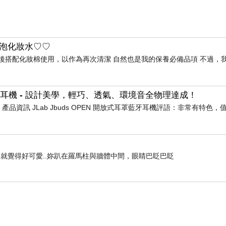
泡泡化妝水♡♡
後搭配化妝棉使用，以作為再次清潔 自然也是我的保養必備品項 不過，
耳罩藍牙耳機 - 設計美學，輕巧、透氣、環境音全物理達成！
耳機 產品資訊 JLab Jbuds OPEN 開放式耳罩藍牙耳機評語：非常有特色
就覺得好可愛..妳趴在羅馬柱與牆體中間，眼睛巴眨巴眨