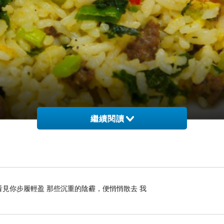
繼續閱讀
子一連吃了兩盤.
看見你步履輕盈 那些沉重的陰霾，便悄悄散去 我