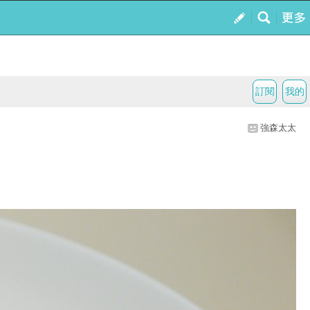
訂閱
我的
強森太太