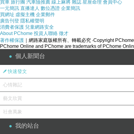
買車
旅行團
汽車險推薦
線上麻將
雜誌
星座命理
會員中心
一元簡訊
直播達人
數位憑證
企業簡訊
買網址
虛擬主機
企業郵件
廣告刊登
隱私權聲明
消費者保護
兒童網路安全
About PChome
投資人聯絡
徵才
著作權保護
｜網路家庭版權所有、轉載必究
‧Copyright PChome
PChome Online and PChome are trademarks of PChome Online
個人新聞台
快速發文
心情雜記
藝文欣賞
社會萬象
我的站台