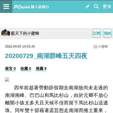
藍天下的小蜜蜂
訂閱
我的
2022-04-05 14:43:35
小蜜蜂
20200729_南湖群峰五天四夜
留言 0
收藏 0
推薦 9
四年前趁著勞動節假期去南湖撿尚未走過的
南湖南峰、巴巴山和馬比杉山，由於元卿不放心
離開小孩太多天且天候不佳而留下馬比杉山這遺
珠。同年雙十節藉著孟芸想走南湖而捲土重來，