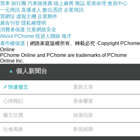
下車哈拉整裝而讓我繼續停在馬路上等，實在有
買車
旅行團
汽車險推薦
線上麻將
雜誌
星座命理
會員中心
一元簡訊
直播達人
數位憑證
企業簡訊
點扯！又等了一會兒，看他們毫不介意地東摸摸
買網址
虛擬主機
企業郵件
西摸摸，不耐煩下索性將車硬擠進去，先下車整
廣告刊登
隱私權聲明
裝再說。
消費者保護
兒童網路安全
About PChome
投資人聯絡
徵才
著作權保護
｜網路家庭版權所有、轉載必究
‧Copyright PChome
Online
PChome Online and PChome are trademarks of PChome
Online Inc.
個人新聞台
快速發文
最新文章
心情雜記
美食饗宴
藝文欣賞
旅遊玩家
社會萬象
影視娛樂
其實原本是要從勝光登山口起登的，因為昨