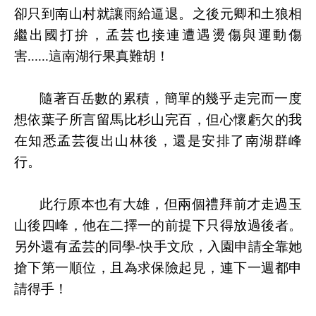
卻只到南山村就讓雨給逼退。之後元卿和土狼相
繼出國打拚，孟芸也接連遭遇燙傷與運動傷
害
......
這南湖行果真難胡！
隨著百岳數的累積，簡單的幾乎走完而一度
想依葉子所言留馬比杉山完百，但心懷虧欠的我
在知悉孟芸復出山林後，還是安排了南湖群峰
行。
此行原本也有大雄，但兩個禮拜前才走過玉
山後四峰，他在二擇一的前提下只得放過後者。
另外還有孟芸的同學
-
快手文欣，入園申請全靠她
搶下第一順位，且為求保險起見，連下一週都申
請得手！