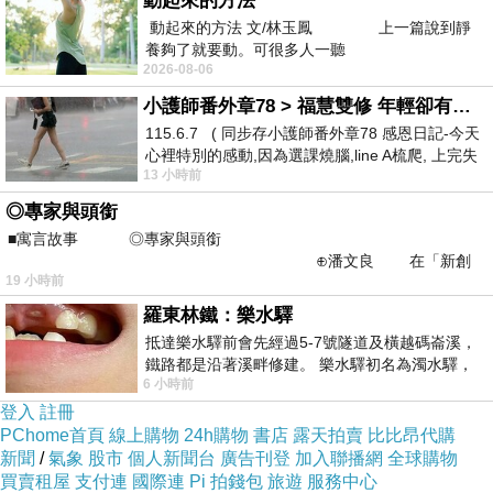
動起來的方法
動起來的方法 文/林玉鳳 上一篇說到靜
養夠了就要動。可很多人一聽
2026-08-06
小護師番外章78 > 福慧雙修 年輕卻有個老靈魂 ㄑ金剛經〉podcast
115.6.7 ( 同步存小護師番外章78 感恩日記-今天
心裡特別的感動,因為選課燒腦,line A梳爬, 上完失
13 小時前
智課的她,特來傾
◎專家與頭銜
■寓言故事 ◎專家與頭銜
⊕潘文良 在「新創
19 小時前
之谷」裡——
八點未及便抵達人聲鼎沸的思源登山口，儘
羅東林鐵：樂水驛
管尚有車位，卻讓一群整裝中的山友堵著不給
抵達樂水驛前會先經過5-7號隧道及橫越碼崙溪，
鐵路都是沿著溪畔修建。 樂水驛初名為濁水驛，
停，說什麼他們還有車晚點才到，這
......
不該是
6 小時前
但因與臺鐵集集線車站同名，於1953
先到先停的嗎？幾經交涉後，得知晚我們一天下
登入
註冊
山，便要我等他們停好再停後面。只是等到他們
PChome首頁
線上購物
24h購物
書店
露天拍賣
比比昂代購
新聞
/
氣象
股市
個人新聞台
廣告刊登
加入聯播網
全球購物
兩部車都到了，卻也不先把車就定位，自顧自地
買賣租屋
支付連
國際連
Pi 拍錢包
旅遊
服務中心