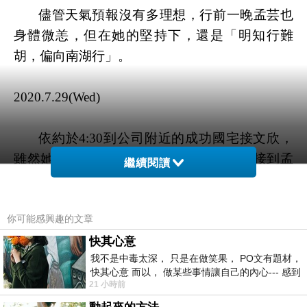
儘管天氣預報沒有多理想，行前一晚孟芸也
身體微恙，但在她的堅持下，還是「明知行難
胡，偏向南湖行」。
2020.7.29(Wed)
依約於
4:30
到公司附近的成功國宅接文欣，
雖然她晚了點出現，還是如預定時間
4:45
接到孟
繼續閱讀
芸，真佩服自己估算時程預留緩衝的精準。
你可能感興趣的文章
一路看著天色漸亮，七點出頭到南山村已是
陽光普照，湛藍的天空一掃上回和孟芸來時的陰
快其心意
我不是中毒太深， 只是在做笑果， PO文有題材，
雨霏霏，不禁對此行的天候信心大增！
快其心意 而以， 做某些事情讓自己的內心--- 感到
21 小時前
愉快。