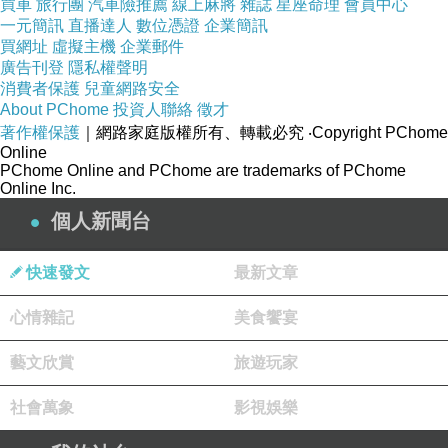
買車
旅行團
汽車險推薦
線上麻將
雜誌
星座命理
會員中心
一元簡訊
直播達人
數位憑證
企業簡訊
買網址
虛擬主機
企業郵件
廣告刊登
隱私權聲明
消費者保護
兒童網路安全
免費小遊戲
About PChome
投資人聯絡
徵才
著作權保護
｜網路家庭版權所有、轉載必究
‧Copyright PChome
2017-10-03 11:15:48
Online
到處逛逛~
http://www.av1f.info
PChome Online and PChome are trademarks of PChome
Online Inc.
吃喝玩樂
個人新聞台
2017-08-29 09:24:25
到處逛逛~
http://avsex2av.com
快速發文
最新文章
新聞台Blog小天使
心情雜記
美食饗宴
2015-04-24 18:18:33
親愛的台長︰
藝文欣賞
旅遊玩家
恭喜您！此篇文章極為優質，獲選為本日哈燒
文章，將會出現在新聞台首頁哈燒文章區塊輪播。
社會萬象
影視娛樂
請您繼續保持每日撰寫文章的好習慣，期待您提供
讀者更多精采的內容，加油！