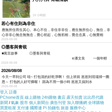
19 小時前
若心有住則為非住
應無所住而生其心。本心不住，非住非非住，應生無所住心，無住，非
心非非心無念無無念，覺心初起，心無初相，覺念念真，心無覺相
2026-08-08
◎墨客與青硯
■寓言故事 ◎墨客與青硯
⊕潘文良 一個年輕
2026-08-08
的墨客，在京城的古玩肆裡
2026/08/08
今天一早到公司 哇~ 打包清的好乾淨啊！ 但上班前 崽崽到現場掃一圈
貼心女友會做的事-上
上一篇：
恩～ 打包的人好可憐喔！ 因為不用一個小時 崽崽又搞到水
2026-08-08
在外租屋的辛酸事
下一篇：
登入
註冊
PChome首頁
線上購物
24h購物
書店
露天拍賣
比比昂代購
新聞
/
氣象
股市
個人新聞台
廣告刊登
加入聯播網
全球購物
買賣租屋
支付連
國際連
Pi 拍錢包
旅遊
服務中心