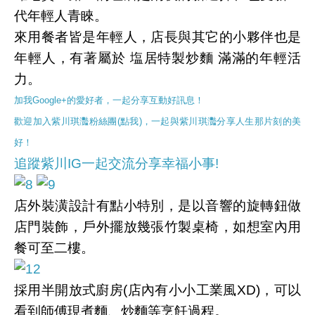
代年輕人青睞。
來用餐者皆是年輕人，店長與其它的小夥伴也是
年輕人，有著屬於 塩居特製炒麵 滿滿的年輕活
力。
加我Google+的愛好者，一起分享互動好訊息！
歡迎加入紫川琪灩粉絲團(點我)，一起與紫川琪灩分享人生那片刻的美
好！
追蹤紫川IG一起交流分享幸福小事!
店外裝潢設計有點小特別，是以音響的旋轉鈕做
店門裝飾，戶外擺放幾張竹製桌椅，如想室內用
餐可至二樓。
採用半開放式廚房(店內有小小工業風XD)，可以
看到師傅現煮麵、炒麵等烹飪過程。