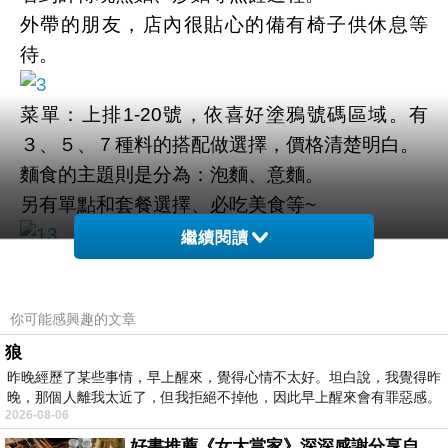
外帶的朋友，店內很貼心的備有椅子供休息等
待。
菜單：上排1-20號，依喜好塗鴉號碼區域。有
３、５、７種料的搭配做選擇，價格清楚明白。
麵食的主題則是分為：泡麵、意麵。
另有單點和套餐選擇、必吃美食等~
繼續閱讀
記得曾吃過炒泡麵是在金門初體驗，首次目睹炒
泡麵的製作過程很是特別。
你可能感興趣的文章
在高雄是第一次吃到炒泡麵的店～
狼
可以歸類為高雄捷運美食系列之一，特色成份較
昨晚經歷了某些事情，早上醒來，覺得心情不太好。坦白說，我覺得昨
多。
晚，那個人離我太近了，但我拒絕不掉他，因此早上醒來會有罪惡感。
2026-08-06
日式唐揚炸雞＋雪碧不敗點法～
好書推薦《女大當家》深深感謝分享自己想法震撼讀者的作家，讓我看到不同樣貌的家庭！