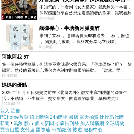
不知怎的，一看到《女大當家》就想到另一本書，
與韓國炸雞配燒酒有異曲同工之妙，之前去韓國
深深感謝分享自己想法震撼讀者的作家，讓我看到
外帶炸雞也是給一小罐雪碧呢~
22 小時前
不同樣貌的家庭！ 《女大
歲律禪心 - 半塘新月朦朧醉
唐揚炸雞金黃酥脆，每塊雞塊的塊頭都不小，給
來到了立秋 ， 意味著夏天即將過去 ， 秋 ，揪也
， 物於此而揪歛 ， 與格友分享此立秋聯。
得頗大氣！
8 小時前
阿龍阿我 57
聽服務人員說，店家炸雞都是使用雞腿肉，雞肉
第一個任務很簡單，但這並不意味著它很容易。「你準備好了吧？」龍
加上雞皮一起去炸。
疆問。然後他看著緋忘我努力克制住翻白眼的衝動。 「當然。從
19 小時前
外皮酥脆、有卡茲酥脆聲響，雞肉頗嫩口，不柴
媽媽的優點
不乾！！吃起來有點種鹽酥雞的風味。
2026 年 8 月 6 日媽媽從前在《北窗內外》散文中寫到理想的遊俠生
這道大推，是來到塩居特製炒麵要點的一樣好
活：不結婚、不生孩子、交女朋友、做喜歡的事業、單獨遊走江
2026-08-06
湖⋯⋯，
物。
登入
註冊
PChome首頁
線上購物
24h購物
書店
露天拍賣
比比昂代購
新聞
/
氣象
股市
個人新聞台
廣告刊登
加入聯播網
全球購物
麻辣炒泡麵（５種配料），任選任搭店內提供的
買賣租屋
支付連
國際連
Pi 拍錢包
旅遊
服務中心
食材，自選牛肉、綠花椰、杏包菇、空心菜、貢