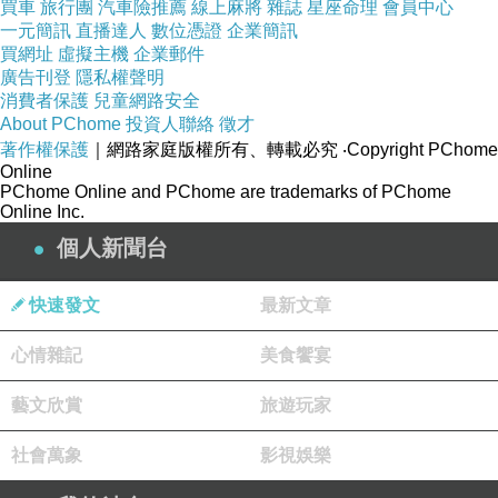
買車
旅行團
汽車險推薦
線上麻將
雜誌
星座命理
會員中心
丸、另加起司，另附月見蛋。
一元簡訊
直播達人
數位憑證
企業簡訊
買網址
虛擬主機
企業郵件
廣告刊登
隱私權聲明
麻辣相當有辣勁、鹹香辣中微有甜味，此甜辣的
消費者保護
兒童網路安全
About PChome
投資人聯絡
徵才
風味～
著作權保護
｜網路家庭版權所有、轉載必究
‧Copyright PChome
讓我想起印尼峇里島的炒泡麵，不知不覺地讓紫
Online
PChome Online and PChome are trademarks of PChome
小琪回味起愉快時光。
Online Inc.
牛肉大片且嫩口，加上麻辣偏重口味，我覺得配
個人新聞台
料搭配蔬菜、肉食等都滿搭的。
趁熱ＫＯ風味最佳，吃辣的朋友必點麻辣口味！
快速發文
最新文章
，
心情雜記
美食饗宴
牛小排
藝文欣賞
旅遊玩家
這道牛小排有別我對於牛小排的想法，牛肉帶些
社會萬象
影視娛樂
皮質與一般認知的牛小排不同。