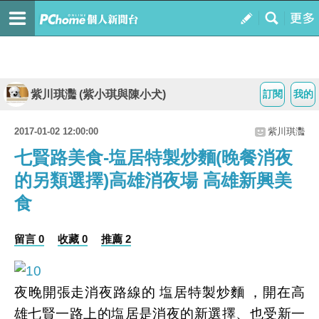
紫川琪灩 (紫小琪與陳小犬)
訂閱
我的
2017-01-02 12:00:00
紫川琪灩
七賢路美食-塩居特製炒麵(晚餐消夜
的另類選擇)高雄消夜場 高雄新興美
食
留言 0
收藏 0
推薦 2
夜晚開張走消夜路線的 塩居特製炒麵 ，開在高
雄七賢一路上的塩居是消夜的新選擇、也受新一