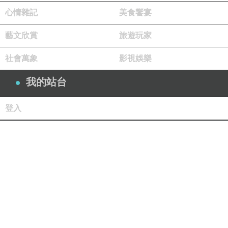
心情雜記
美食饗宴
藝文欣賞
旅遊玩家
社會萬象
影視娛樂
我的站台
登入