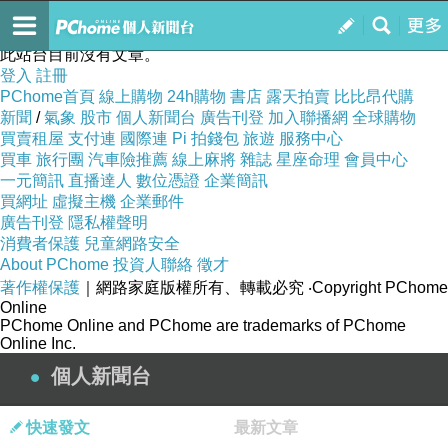
Creampie Club
訂閱
我的
此站台目前沒有文章。
登入
註冊
PChome首頁
線上購物
24h購物
書店
露天拍賣
比比昂代購
新聞
/
氣象
股市
個人新聞台
廣告刊登
加入聯播網
全球購物
買賣租屋
支付連
國際連
Pi 拍錢包
旅遊
服務中心
買車
旅行團
汽車險推薦
線上麻將
雜誌
星座命理
會員中心
一元簡訊
直播達人
數位憑證
企業簡訊
買網址
虛擬主機
企業郵件
廣告刊登
隱私權聲明
消費者保護
兒童網路安全
About PChome
投資人聯絡
徵才
著作權保護
｜網路家庭版權所有、轉載必究
‧Copyright PChome
Online
PChome Online and PChome are trademarks of PChome
Online Inc.
個人新聞台
快速發文
最新文章