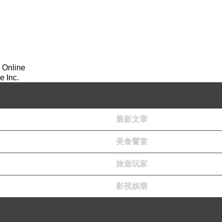
 Online
 Inc.
最新文章
溼又冷，但一天落落長總不能白白浪費，看雨下得不大，還是和
美食饗宴
不想爬這段也可以由紫雲寺旁159甲直接上到石頭公園停車。
旅遊玩家
太陡，很好走，途中經過兩處涼亭，一個在山腰上，一個在山頂
適合親子同遊的散步道。
影視娛樂
)有人用白色噴漆在地上畫了一個三角形和箭頭指示，要穿過兩三
美地方埋葬先人，以示子孫的孝心。可能因為三角點在墓地上，