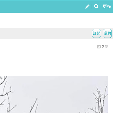
訂閱
我的
路痕