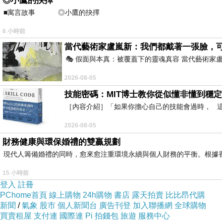
◎小鷹的抉擇
■寓言故事 ◎小鷹的抉擇 ⊕潘文良 在
6 小時前
當代藝術家盧嵐新：我們都戴著一張臉，
🎭 假面與本真：被覆蓋下的靈魂真容 當代藝術
2026-08-05
技能密碼：MIT博士教你從似懂非懂到穩定
［內容介紹］「如果你擔心自己的技能會過時， 這本
2026-08-05
財務健康與環保婚禮的雙贏規劃
現代人籌備婚禮的同時，愈來愈注重環境永續與個人財務的平衡。根據
15 小時前
登入
註冊
PChome首頁
線上購物
24h購物
書店
露天拍賣
比比昂代購
新聞
/
氣象
股市
個人新聞台
廣告刊登
加入聯播網
全球購物
買賣租屋
支付連
國際連
Pi 拍錢包
旅遊
服務中心