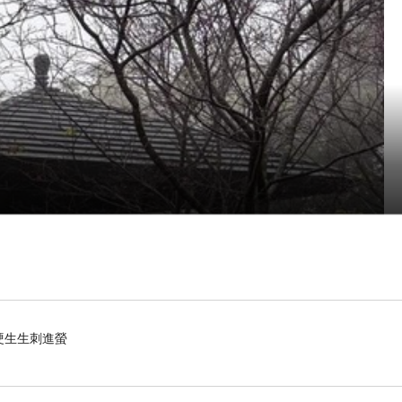
硬生生刺進螢