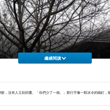
繼續閱讀
窒息的靜默，沒有人立刻回覆。「你們少了一個。」那行字像一顆冰冷的鐵釘，