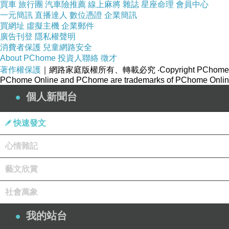
買車
旅行團
汽車險推薦
線上麻將
雜誌
星座命理
會員中心
一元簡訊
直播達人
數位憑證
企業簡訊
買網址
虛擬主機
企業郵件
廣告刊登
隱私權聲明
消費者保護
兒童網路安全
About PChome
投資人聯絡
徵才
著作權保護
｜網路家庭版權所有、轉載必究
‧Copyright PChome
PChome Online and PChome are trademarks of PChome Online
個人新聞台
快速發文
一月十五日因為排休，上午除了忙拜拜(尾牙)之外，雖然又
心情雜記
這條步道就在半天岩紫雲寺後面，階梯會先到石頭公園，如果
藝文欣賞
道，只有一處下坡，之後都是上坡，全程都是產業道路也不會
身(雕)立像，沿著山腰盤旋而上和159甲鄉道相接。是條很
社會萬象
半天岩山的三角點基石其實是位在墓地之中，墓地前(邊緣
我的站台
頂就是附近居民的墓地，早期的所謂風水寶地都是選風景最