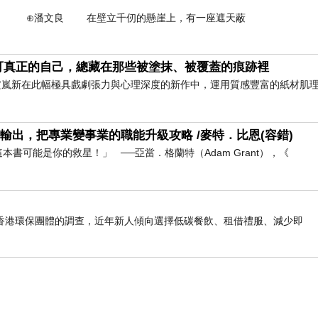
壁立千仞的懸崖上，有一座遮天蔽
可真正的自己，總藏在那些被塗抹、被覆蓋的痕跡裡
家盧嵐新在此幅極具戲劇張力與心理深度的新作中，運用質感豐富的紙材肌
輸出，把專業變事業的職能升級攻略 /麥特．比恩(容錯)
書可能是你的救星！」 ──亞當．格蘭特（Adam Grant），《
香港環保團體的調查，近年新人傾向選擇低碳餐飲、租借禮服、減少即