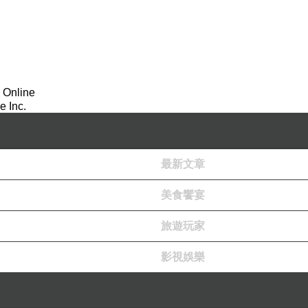
 Online
 Inc.
最新文章
美食饗宴
旅遊玩家
影視娛樂