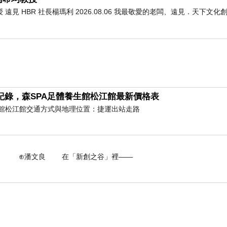
 HBR 社長楊瑪利 2026.08.06 我最敬愛的老闆、遠見．天下文
紀錄，森SPA足體養生館松江館最新價格表
養生館松江館交通方式與地理位置：捷運出站走路
 在「新創之谷」裡——