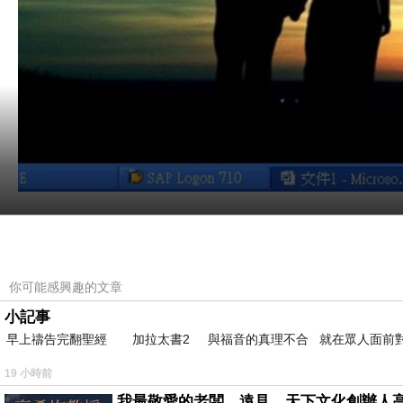
【你好嗎？】
你可能感興趣的文章
你好嗎？
小記事
這是對過去的你的問候
早上禱告完翻聖經 加拉太書2 與福音的真理不合 就在眾人面前
你當然一言難盡，就像我難盡的一言
19 小時前
你好嗎意思是：希望你一切都好！
我最敬愛的老闆、遠見．天下文化創辦人