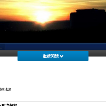
繼續閱讀
對磯法說
高希均教授