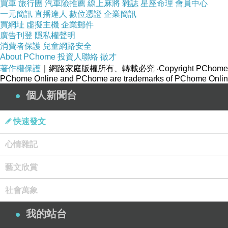
我們都心知肚明，相信只能這樣才會好。
買車
旅行團
汽車險推薦
線上麻將
雜誌
星座命理
會員中心
一元簡訊
直播達人
數位憑證
企業簡訊
這樣錯過的悔恨，這一生
買網址
虛擬主機
企業郵件
絕不會再發生…
廣告刊登
隱私權聲明
消費者保護
兒童網路安全
About PChome
投資人聯絡
徵才
著作權保護
｜網路家庭版權所有、轉載必究
‧Copyright PChome
PChome Online and PChome are trademarks of PChome Online
個人新聞台
椅子詩64
上一篇：
椅子詩65
下一篇：
快速發文
心情雜記
藝文欣賞
社會萬象
我的站台