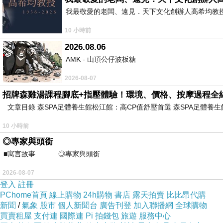
你好嗎是，即使無緣也對你關懷
我最敬愛的老闆、遠見．天下文化創辦人高希均教授 遠見
你好嗎是，我並不太好但還過得去
10 小時前
我們的過去都得過去，我們的未來沒有交集
2026.08.06
現在的我們，只能好好的過
AMK - 山頂公仔波板糖
我們的千言萬語，也只剩
2026-08-07
你好嗎？
招牌森雞湯課程腳底+指壓體驗！環境、價格、按摩過程全
文章目錄 森SPA足體養生館松江館：高CP值舒壓首選 森SPA足體
那…你好嗎？
10 小時前
你也只能這麼敲著我記憶的鎖
◎專家與頭銜
那些年我們都好得不得了
■寓言故事 ◎專家與頭銜 ⊕潘文良
但現在我們好不好都跟彼此沒太大關係
2026-08-07
只是你的問候和我的牽著手走回愛情或傷痛
登入
註冊
PChome首頁
線上購物
24h購物
書店
露天拍賣
比比昂代購
新聞
/
氣象
股市
個人新聞台
廣告刊登
加入聯播網
全球購物
一切都會好的，我們四目交接之後又成陌路
買賣租屋
支付連
國際連
Pi 拍錢包
旅遊
服務中心