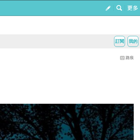
訂閱
我的
路痕