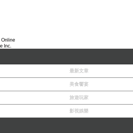
 Online
 Inc.
最新文章
美食饗宴
旅遊玩家
影視娛樂