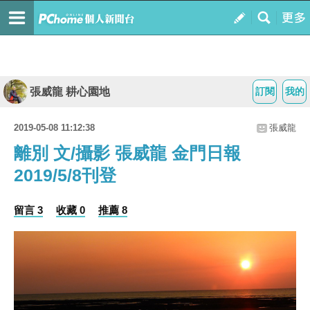
張威龍 耕心園地
訂閱
我的
2019-05-08 11:12:38
張威龍
離別 文/攝影 張威龍 金門日報
2019/5/8刊登
留言 3
收藏 0
推薦 8