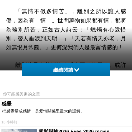
「無情不似多情苦」，離別之所以讓人感
。世間萬物如果都有情，都將
傷，因為有「情」
為離別所苦，正如古人詩云：
「蠟燭有心還惜
別，替人垂淚到天明
。
」
「天若有情天亦老，月
如無恨月常圓。」更何況我們人是最富情感的！
離別總是在我們的生活中不時的發生。或許
繼續閱讀
「壯年聽雨客舟
為生活奔波，所以離鄉背景，
中，江闊雲低，斷雁叫西風。」離別的孤獨，躍
然紙上。離別的滋味，「如人飲水，冷暖自
你可能感興趣的文章
知。」短暫的離別，知道後會有期，彼此祝福，
感覺
下次再見，心中也就寬慰許多，因為多了一份期
把感覺當成感情，是愛情關係里最大的誤解。
待；但如果是濃情密意、鶼鰈情深的夫妻，熱戀
10 小時前
中難分難捨的情侶，血濃於水，情同手足的骨肉
電影眼眸2026 Eyes 2026 movie