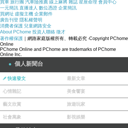
般無奈的，便是——「死別」。
買車
旅行團
汽車險推薦
線上麻將
雜誌
星座命理
會員中心
一元簡訊
直播達人
數位憑證
企業簡訊
買網址
虛擬主機
企業郵件
人一出生便走向死亡，「死別」總有那麼一
廣告刊登
隱私權聲明
消費者保護
兒童網路安全
天會到來，那一刻，任憑我們捶胸頓足，撕心裂
About PChome
投資人聯絡
徵才
肺的嚎啕大哭，兩淚縱橫，再也挽不回這一份逝
著作權保護
｜網路家庭版權所有、轉載必究
‧Copyright PChome
Online
去的情感，是人生中最是無奈的離別。所以，及
PChome Online and PChome are trademarks of PChome
時行樂，珍惜擁有的這一刻，便是人生重要的課
Online Inc.
題，因為人生無常，誰也無法知道這樣錐心之痛
個人新聞台
的「離別」哪一刻會降臨！
快速發文
最新文章
「多情卻似總無情，惟覺樽前笑不成。」人
心情雜記
美食饗宴
生聚散，都是緣分，有時候大家「好聚好散」，
藝文欣賞
何嘗不是件好事？如果彼此都有情緣，後會有
旅遊玩家
期，「離別是再見的開始」，一條思念的線將彼
社會萬象
影視娛樂
此緊緊的拉住，總有一天會再見面。偏偏有人看