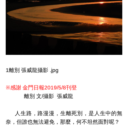
1離別 張威龍攝影 .jpg
※感謝
金門日報
刊登
2019/5/8
離別
文
/
攝影
張威龍
人生路，路漫漫，生離死別，是人生中的無
奈，但誰也無法避免，那麼，何不坦然面對呢？