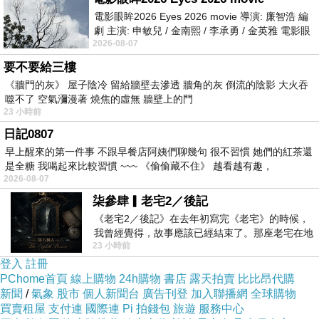
至親，朝夕相聚，一日卻因某些因素而分離，那
電影眼眸2026 Eyes 2026 movie 導演: 廉智浩 編
劇 主演: 申敏兒 / 金南熙 / 李承勇 / 金英雅 電影眼
難分難捨的情感，化作濃濃的相思，真的是分分
2026-08-07
眸2026描述攝影師徐珍因遺
秒秒，無比思念的煎熬啊！有時候，時間是最好
要不要給三樓
的治療師，甚至「離久情疏」，分離的痛苦也就
《牆門的灰》 屋子陰冷 留給牆壁去滲透 牆角的灰 倒流的陰影 大火吞
噬不了 空氣瀰漫著 燒焦的虛無 牆壁上的門
慢慢的淡化。但如果無法釋懷，自己在綿延深厚
23 小時前
的思念中找不到一個適當的出口，日日夜夜的思
日記0807
念、牽掛，魂縈夢繞，乃至茶不思，飯不想，深
早上醒來的第一件事 不跟早餐店阿姨們聊幾句 很不習慣 她們的紅茶還
陷離別相思之苦的泥淖中而無法自拔，恐怕就是
是全糖 我喝起來比較習慣 ~~~ 《偷偷藏不住》 越看越有趣，
2026-08-07
害了「相思病」、「憂鬱症」，成天魂不守舍、
柒參肆▎老宅2／後記
鬱鬱寡歡或以淚洗面。「問世間情是何物，直叫
《老宅2／後記》在去年初寫完《老宅》的時候，
人生死相許。」惟恐一時的想不開，而走上絕
我曾經覺得，故事應該已經結束了。那座老宅在地
23 小時前
震中倒塌，七個人終於離開那片黑暗，
路，賠上了寶貴的性命，那真是叫人惋惜感嘆、
登入
註冊
不勝欷噓！所以，「悲莫悲兮生離別」，離別之
PChome首頁
線上購物
24h購物
書店
露天拍賣
比比昂代購
新聞
/
氣象
股市
個人新聞台
廣告刊登
加入聯播網
全球購物
苦，當事人點滴在心頭啊！更叫人傷心欲絕、萬
買賣租屋
支付連
國際連
Pi 拍錢包
旅遊
服務中心