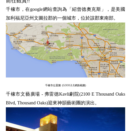
前往觀賞
!!
千橡市，在
google
網站查詢為「紹曾德奧克斯」，是美國
加利福尼亞州文圖拉郡的一個城市，位於該郡東南部。
千橡市位置圖
(GOOGLE
網路截圖
)
千橡市文藝廣場
-
弗雷德
Kavli
劇院
(2100 E Thousand Oaks
Blvd, Thousand Oaks)
迎來神韻藝術團的演出。