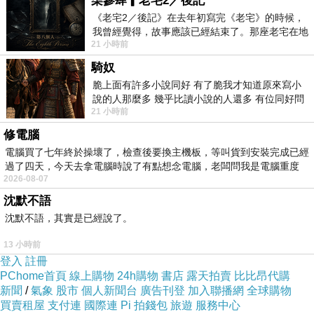
柒參肆▎老宅2／後記
《老宅2／後記》在去年初寫完《老宅》的時候，
我曾經覺得，故事應該已經結束了。那座老宅在地
千橡市民藝廣場的
弗雷德
Kavli
劇院
(
大紀元
)
21 小時前
震中倒塌，七個人終於離開那片黑暗，
騎奴
脆上面有許多小說同好 有了脆我才知道原來寫小
說的人那麼多 幾乎比讀小說的人還多 有位同好問
21 小時前
了一個問題 她說為什麼高中文學獎的
修電腦
電腦買了七年終於操壞了，檢查後要換主機板，等叫貨到安裝完成已經
過了四天，今天去拿電腦時說了有點想念電腦，老闆問我是電腦重度
2026-08-07
沈默不語
沈默不語，其實是已經說了。
音樂人弗蘭克．加利
(
大紀元
)
多次獲艾美獎的好萊塢著名音樂人弗蘭克．加利（
Frank
13 小時前
Gari
）與夫人和朋友一起觀看神韻演出，他熱情洋溢地
登入
註冊
PChome首頁
線上購物
24h購物
書店
露天拍賣
比比昂代購
說：「非常喜歡（神韻）服裝，而且非常高興，這麼長時
新聞
/
氣象
股市
個人新聞台
廣告刊登
加入聯播網
全球購物
間以來第一次看到如此完整的（現場）管弦樂團，音色又
買賣租屋
支付連
國際連
Pi 拍錢包
旅遊
服務中心