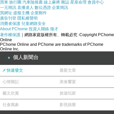
買車
旅行團
汽車險推薦
線上麻將
雜誌
星座命理
會員中心
如此優美。舞蹈演員華麗壯觀，讓我們都非常、非常、非
一元簡訊
直播達人
數位憑證
企業簡訊
常地享受。」「小提琴、中提琴、大提琴、木管樂器和銅
買網址
虛擬主機
企業郵件
管……真是美妙。」他盛讚神韻音樂：「旋律很優美，有
廣告刊登
隱私權聲明
消費者保護
兒童網路安全
時候很含蓄，但是非常、非常容易理解，真是精緻美
About PChome
投資人聯絡
徵才
音。」
著作權保護
｜網路家庭版權所有、轉載必究
‧Copyright PChome
Online
「每個人都應該來欣賞這優美的舞蹈。還有那些歌唱家！
PChome Online and PChome are trademarks of PChome
他們（的聲音）太恢宏壯觀了！兩位女高音絕對是轟動。
Online Inc.
音樂、舞蹈、服裝、道具，樣樣偉大。我熱愛演出的一
個人新聞台
切。」
快速發文
最新文章
加利是
1950-60
年代的
Billboard
上榜歌手和作曲家，代表作
有《烏托邦》（
Utopia
）、《搖籃曲之戀》（
Lullaby of
心情雜記
美食饗宴
Love
）和《公主》（
Princess
）等。目前他是影視音樂製作
藝文欣賞
旅遊玩家
人，贏得了多次艾美獎和克里奧獎（
Clio Awards
），還獲
得廣播電視行業久負盛名的終身成就獎。
社會萬象
影視娛樂