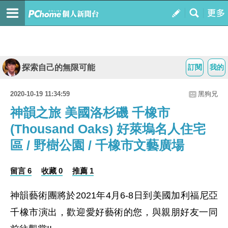
探索自己的無限可能
訂閱
我的
2020-10-19 11:34:59
黑狗兄
神韻之旅 美國洛杉磯 千橡市
(Thousand Oaks) 好萊塢名人住宅
區 / 野樹公園 / 千橡市文藝廣場
留言 6
收藏 0
推薦 1
神韻藝術團將於
2021
年
4
月
6-8
日到美國加利福尼亞
千橡市演出，歡迎愛好藝術的您，與親朋好友一同