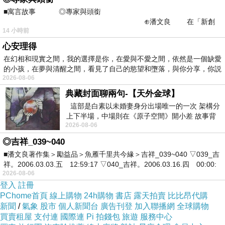
■寓言故事 ◎專家與頭銜
⊕潘文良 在「新創
14 小時前
之谷」裡——
心安理得
在幻相和現實之間，我的選擇是你，在愛與不愛之間，依然是一個缺愛
的小孩，在夢與清醒之間，看見了自己的慾望和墮落，與你分享，你説
2026-08-06
典藏封面聊兩句-【天外金球】
這部是白素以未婚妻身分出場唯一的一次 架構分
上下半場，中場則在《原子空間》開小差 故事背
2026-08-06
景影射西藏境外流亡 地下組織
◎吉祥_039~040
■潘文良著作集＞勵益品＞魚雁千里共今緣＞吉祥_039~040 ▽039_吉
祥。2006.03.03.五 12:59:17 ▽040_吉祥。2006.03.16.四 00:00:
2026-08-06
登入
註冊
PChome首頁
線上購物
24h購物
書店
露天拍賣
比比昂代購
新聞
/
氣象
股市
個人新聞台
廣告刊登
加入聯播網
全球購物
買賣租屋
支付連
國際連
Pi 拍錢包
旅遊
服務中心