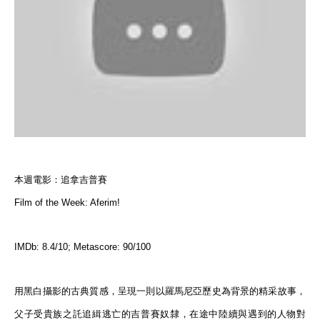
本週電影：追拿吉普賽
Film of the Week: Aferim!
IMDb: 8.4/10; Metascore: 90/100
用黑白攝影的古典質感，呈現一則以羅馬尼亞歷史為背景的精采故事，
父子受貴族之託追緝逃亡的吉普賽奴隸，在途中陸續與遇到的人物對