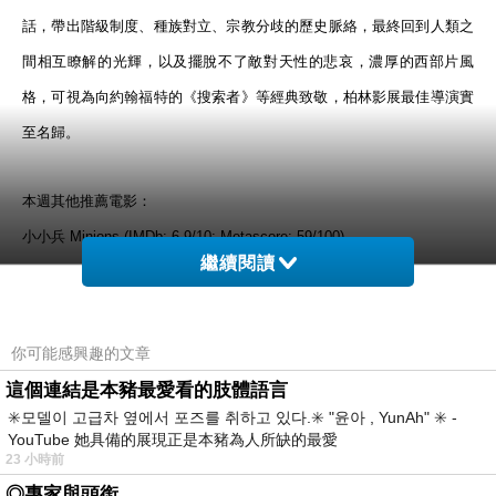
話，帶出階級制度、種族對立、宗教分歧的歷史脈絡，最終回到人類之
間相互瞭解的光輝，以及擺脫不了敵對天性的悲哀，濃厚的西部片風
格，可視為向約翰福特的《搜索者》等經典致敬，柏林影展最佳導演實
至名歸。
本週其他推薦電影：
小小兵 Minions (
IMDb: 6.9/10; Metascore: 59/100
)
繼續閱讀
你可能感興趣的文章
本週電影：吸血鬼家庭屍篇 Film of the Week: What We Do in the Shadows
上一篇：
這個連結是本豬最愛看的肢體語言
✳️모델이 고급차 옆에서 포즈를 취하고 있다.✳️ "윤아 , YunAh" ✳️ -
YouTube 她具備的展現正是本豬為人所缺的最愛
23 小時前
◎專家與頭銜