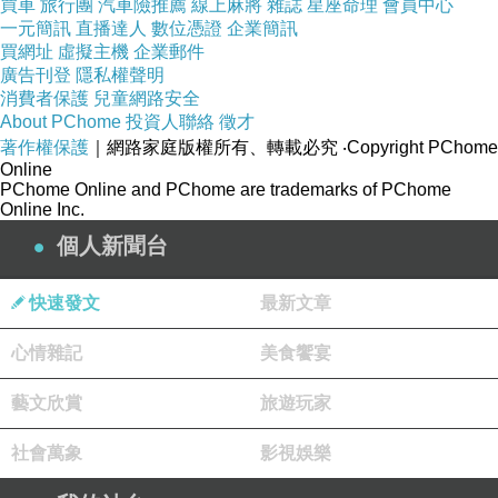
買車
旅行團
汽車險推薦
線上麻將
雜誌
星座命理
會員中心
一元簡訊
直播達人
數位憑證
企業簡訊
買網址
虛擬主機
企業郵件
廣告刊登
隱私權聲明
消費者保護
兒童網路安全
About PChome
投資人聯絡
徵才
著作權保護
｜網路家庭版權所有、轉載必究
‧Copyright PChome
Online
PChome Online and PChome are trademarks of PChome
Online Inc.
個人新聞台
快速發文
最新文章
心情雜記
美食饗宴
藝文欣賞
旅遊玩家
社會萬象
影視娛樂