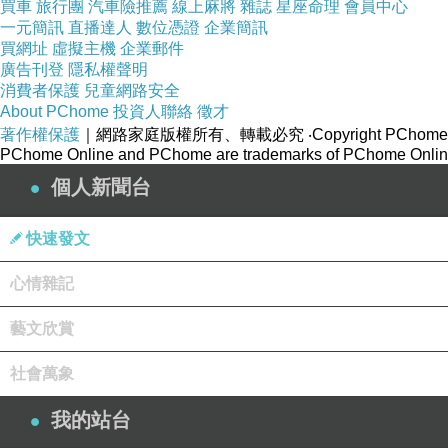
買車
旅行團
汽車險推薦
線上麻將
雜誌
星座命理
會員中心
一元簡訊
直播達人
數位憑證
企業簡訊
買網址
虛擬主機
企業郵件
廣告刊登
隱私權聲明
消費者保護
兒童網路安全
About PChome
投資人聯絡
徵才
著作權保護
｜網路家庭版權所有、轉載必究
‧Copyright PChome
PChome Online and PChome are trademarks of PChome Online
個人新聞台
快速發文
心情雜記
藝文欣賞
社會萬象
我的站台