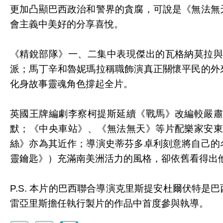
更加凸顯巴西政治和警界的貪腐，可說是《無法無
會主義中美好的分享喜悅。
《精銳部隊》一、二集中表現傑出的瓦格納莫拉
派；馬丁辛和魯妮瑪拉稱職飾演真正關懷平民的外
化身故事靈魂角色撐起全片。
英國王牌編劇李察柯提斯延續《戰馬》改編較嚴
默；《中央車站》、《無法無天》等片配樂家安
絲》亦為其近作；導演史蒂芬多卓利刻意將自己的
靈鑰匙》）充滿南美洲活力的風格，卻依舊看得出他
P.S. 本片的巴西聯合導演克里斯提安杜爾伏特
雷亞里斯擔任執行製片的作品中首度參與執導。