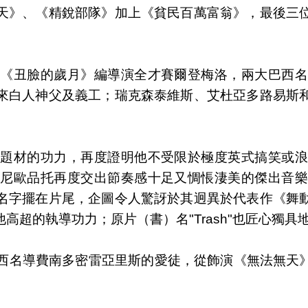
天》、《精銳部隊》加上《貧民百萬富翁》，最後三
與《丑臉的歲月》編導演全才賽爾登梅洛，兩大巴西名
來白人神父及義工；瑞克森泰維斯、艾杜亞多路易斯
肅題材的功力，再度證明他不受限於極度英式搞笑或浪
東尼歐品托再度交出節奏感十足又惆悵淒美的傑出音樂
名字擺在片尾，企圖令人驚訝於其迥異於代表作《舞
高超的執導功力；原片（書）名"Trash"也匠心獨具
是巴西名導費南多密雷亞里斯的愛徒，從飾演《無法無