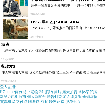
這是一個真實又美麗的故事，下週一位年輕大學畢
2026-08-08
TWS (투어스) SODA SODA
TWS (투어스)*即將推出的日語單曲 《SODA 
16 小時前
海邊
《你幸福，我就笑了》 你眼角閃爍的微光 是我世界裡，最溫柔的晨曦 
10 小時前
藍玫友8
旅人掌櫃旅人掌櫃 我又來找你喝茶囉 帶上三師兄一道來 知己兩三品茗
2026-08-08
登入
註冊
PChome首頁
線上購物
24h購物
書店
露天拍賣
比比昂代購
新聞
/
氣象
股市
個人新聞台
廣告刊登
加入聯播網
全球購物
買賣租屋
支付連
國際連
Pi 拍錢包
旅遊
服務中心