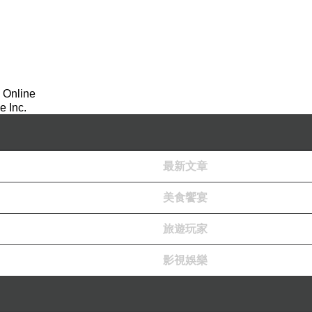
 Online
 Inc.
最新文章
美食饗宴
旅遊玩家
影視娛樂