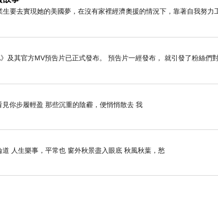
業生要去實現她的美國夢，在沒有家裡經濟奧援的情況下，靠著自我努力
SODA》及其官方MV預告片已正式發布。 預告片一經發布， 就引發了粉絲們
看見你步履輕盈 那些沉重的陰霾，便悄悄散去 我
論道 人生樂事，平常也 窗外秋景盡入眼底 秋風秋葉，愁