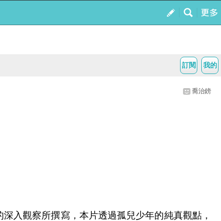
訂閱
我的
喬治鎊
的深入觀察所撰寫，本片透過孤兒少年的純真觀點，