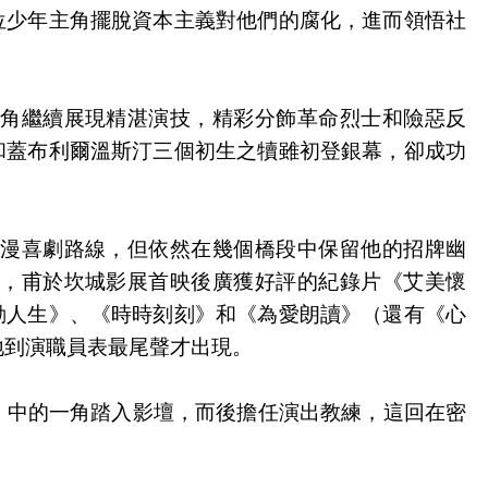
位少年主角擺脫資本主義對他們的腐化，進而領悟社
角繼續展現精湛演技，精彩分飾革命烈士和險惡反
和蓋布利爾溫斯汀三個初生之犢雖初登銀幕，卻成功
漫喜劇路線，但依然在幾個橋段中保留他的招牌幽
，甫於坎城影展首映後廣獲好評的紀錄片《艾美懷
動人生》、《時時刻刻》和《為愛朗讀》（還有《心
地到演職員表最尾聲才出現。
天》中的一角踏入影壇，而後擔任演出教練，這回在密