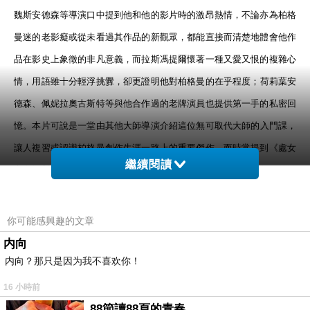
魏斯安德森等導演口中提到他和他的影片時的激昂熱情，不論亦為柏格
曼迷的老影癡或從未看過其作品的新觀眾，都能直接而清楚地體會他作
品在影史上象徵的非凡意義，而拉斯馮提爾懷著一種又愛又恨的複雜心
情，用語雖十分輕浮挑釁，卻更證明他對柏格曼的在乎程度；
荷莉葉安
德森、佩妮拉奧古斯特等與他合作過的老牌演員也提供第一手的私密回
憶
。本片可說是一堂由其他大師導演介紹這位無可取代大師的入門課，
讓人複習或認識柏格曼創作生涯一路上的重要傑作，而時常提到《處女
繼續閱讀
之泉》對其深具啟蒙意義的李安，自然也是不可或缺的訪問對象，他於
柏格曼在世時前往法羅島造訪、像個孩子般緊傾在柏格曼被臂膀上的著
名照片，為本片下了一個完美的註解與句點。
你可能感興趣的文章
内向
内向？那只是因为我不喜欢你！
16 小時前
明日世界 Tomorrowland
上一篇：
88節讀88頁的青春