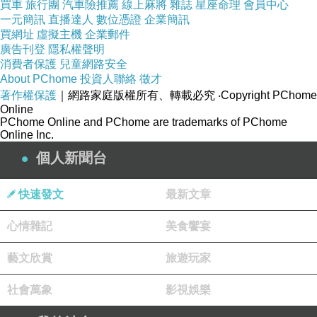
買車
旅行團
汽車險推薦
線上麻將
雜誌
星座命理
會員中心
一元簡訊
直播達人
數位憑證
企業簡訊
買網址
虛擬主機
企業郵件
廣告刊登
隱私權聲明
消費者保護
兒童網路安全
About PChome
投資人聯絡
徵才
著作權保護
｜網路家庭版權所有、轉載必究
‧Copyright PChome
Online
PChome Online and PChome are trademarks of PChome
Online Inc.
個人新聞台
快速發文
最新文章
心情雜記
美食饗宴
藝文欣賞
旅遊玩家
社會萬象
影視娛樂