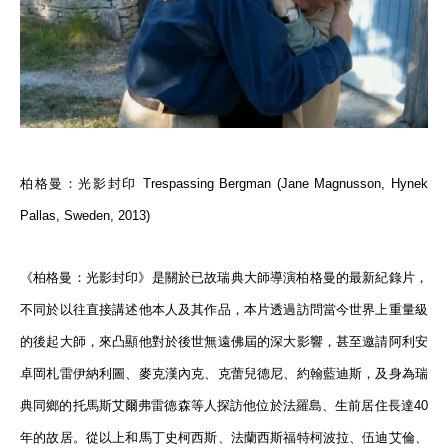
柏格曼：光影封印 Trespassing Bergman (Jane Magnusson, Hynek
Pallas, Sweden, 2013)
《柏格曼：光影封印》是關於已故瑞典大師導演柏格曼的最新紀錄片，
不同於以往直接講述他本人及其作品，本片透過訪問當今世界上重量級
的後起大師，來凸顯他對於後世無遠佛屆的深大影響，甚至邀請阿利安
卓岡札雷伊納利圖、麥克漢內克、克蕾兒德尼、約翰藍迪斯，及身為瑞
典同鄉的托馬斯艾爾弗雷德森等人探訪他位於法羅島、生前居住長達40
年的故居。從以上和馬丁史柯西斯、法蘭西斯福特柯波拉、伍迪艾倫、