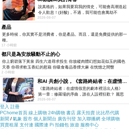
二姊妹的情人 Beloved Sisters
下一篇：
說真格的，如果我要寫我的情史，可能會高潮迭起
令人歎息！(好酸)，不過，我可能也會萬劫不
2026-08-07
復...，每天跪鍵盤還是被判了花心的罪
產品
更多時候，你其實不是消費者，你是產品。而且，還是免費提供的那一
種。
17 小時前
都只是為安放騷動不止的心
你上窮碧落下黃泉 四生六道尋求投生 你放縱肉體幻想如花似玉的國色
天香 你尋求軟玉香紅的慰藉 你吸食毒品香煙大麻 在恍惚之間瞥
2 小時前
和AI 共創小說，《套路終結者：在虛情假意的劇本裡活出人格》
《套路終結者：在虛情假意的劇本裡活出人格》
第一章：修羅場的序曲，誰在人設裡狂歡？ 麗思
2026-08-07
卡爾頓酒店的總統套房內，燈光昏
登入
註冊
PChome首頁
線上購物
24h購物
書店
露天拍賣
比比昂代購
新聞
/
氣象
股市
個人新聞台
廣告刊登
加入聯播網
全球購物
買賣租屋
支付連
國際連
Pi 拍錢包
旅遊
服務中心