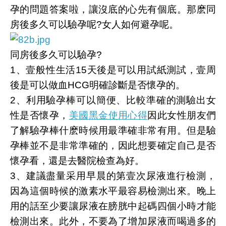
孕的問題答案啦，讓沒底的心先有個底。那麽同
房後多久可以驗孕呢?女人如何避孕呢。
同房後多久可以驗孕?
1、壹般性生活15天後是可以用試紙測試，壹周
後是可以做血HCG明確診斷是否懷孕的。
2、利用驗孕棒可以簡便、比較準確的測驗出女
性是否懷孕，
美國黑金使用心得
因此女性朋友們
了解驗孕棒什麽時候用最準確非常有用。但是驗
孕棒並不是非常準確的，因此想要確定自己是否
懷孕看，還是去醫院檢查為好。
3、建議盡量采用早晨的第壹次尿液進行檢測，
因為這個時候的激素水平最容易檢測出來。晚上
用的話至少要讓尿液在膀胱中起碼四個小時才能
檢測出來。此外，不要為了增加尿液而喝過多的