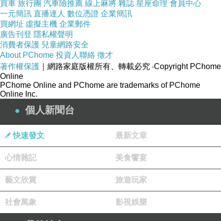
買車
旅行團
汽車險推薦
線上麻將
雜誌
星座命理
會員中心
驗孕試紙的使用方法
一元簡訊
直播達人
數位憑證
企業簡訊
買網址
虛擬主機
企業郵件
1、在進行測試前必須先完整閱讀使用說明書，
廣告刊登
隱私權聲明
日本藤素評價
使用前將試 劑和尿樣標本恢復至室
消費者保護
兒童網路安全
About PChome
投資人聯絡
徵才
溫(20℃~30℃)。
著作權保護
｜網路家庭版權所有、轉載必究
‧Copyright PChome
2、從原包裝鋁箔袋中取出試 劑條，將試 劑條按
Online
PChome Online and PChome are trademarks of PChome
箭頭方向插入尿液標本中。註意尿液液面不能超
Online Inc.
過試 劑條的標記線。
個人新聞台
3、至少5秒鐘後取出平放於幹凈平整的臺面上觀
察結果。
快速發文
最新文章
4、等待紫紅色條帶的出現，測試結果應在3分鐘
心情雜記
美食饗宴
時讀取，10分鐘後判定無效。
建議采用晨尿做測試，
美國黑金 16片裝
因為晨尿
藝文欣賞
旅遊玩家
濃縮，激素水平較高，另外為提高試驗的正確
社會萬象
影視娛樂
率，測試前夜還應盡量減少飲水量。
驗孕紙使用方法：