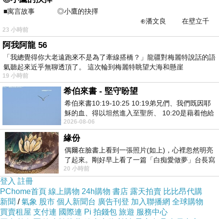
女人如何驗孕?
■寓言故事 ◎小鷹的抉擇
⊕潘文良 在壁立千
生活中女人驗孕的方法有很多種，以下為大家介
23 小時前
仞的懸崖上，有一座遮天蔽
紹使用驗孕棒和驗孕試紙的方法，供大家參考。
阿我阿龍 56
驗孕棒的使用方法
「我總覺得你大老遠跑來不是為了牽線搭橋？」龍疆對梅麗特說話的語
氣聽起來近乎無聊透頂了。 這次輪到梅麗特眺望大海和懸崖
1、使用時才將包裝鋁箔膜袋沿缺口處撕開，取
19 小時前
出驗孕棒。
希伯來書 - 堅守盼望
2、然後帶上盒內附有的手套，用大拇指緊捏住
希伯來書10:19-10:25 10:19弟兄們、我們既因耶
驗孕棒手柄壹端，將吸尿孔壹端朝下方傾斜，驗
穌的血、得以坦然進入至聖所、 10:20是藉着他給
2026-08-06
我們開了一條又新又活的路從幔子經過
孕棒觀察壹邊應朝下方，對準驗孕棒側面的吸尿
緣份
孔撒尿，使尿液穿過吸尿孔，避免尿液濕觀察
偶爾在臉書上看到一張照片(如上)，心裡忽然明亮
窗，
日本藤素
並維持1至2秒鐘的接尿時間。
了起來。剛好早上看了一篇「白痴愛做夢」台長寫
20 小時前
的貼文，在回顧年輕時瘋狂愛上
3、在壹分鐘內就會出現懷孕結果，出現二條
登入
註冊
線，即對照線和檢測線都顯色，且檢測線明顯清
PChome首頁
線上購物
24h購物
書店
露天拍賣
比比昂代購
晰，表示已經懷孕，若在三分鐘內只有壹條對照
新聞
/
氣象
股市
個人新聞台
廣告刊登
加入聯播網
全球購物
買賣租屋
支付連
國際連
Pi 拍錢包
旅遊
服務中心
線，即是沒有懷孕，5分鐘後判讀的結果無效。