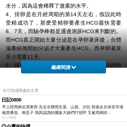
水分，因為這會稀釋了激素的水平。
4、排卵是在月經周期的第14天左右，假設此時
受精成功了，那麽受精卵要產生HCG最快需要
6、7天，而驗孕棒都是通過測尿HCG來判斷的。
而HCG真正開始大量分泌是在孕卵著床後，合體
滋養細胞開始分泌才大量產生HCG。而孕卵著床
至少需要11天。
5、排卵是在月經周期的第14天左右，假設此時
繼續閱讀
受精成功了，那麽受精卵要產生HCG最快需要
6、7天，而驗孕棒都是通過測尿HCG來判斷的。
而HCG真正開始大量分泌是在孕卵著床後，合體
你可能感興趣的文章
滋養細胞開始分泌才大量產生HCG。而孕卵著床
日記0806
早上陪周媽去買東西 先去全聯買生菜、山葵、沙拉 然後走在保安市場
至少需要11天。所以，最早6天，
美國黑金有效
她買番茄、南瓜子 我與認識的攤販大姊們打招呼 又被周媽唸：
嗎
想比較準確的話就等11天以後，那時候比較
13 小時前
準。
◎小鷹的抉擇