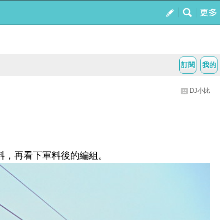
訂閱
我的
DJ小比
軍料，再看下軍料後的編組。