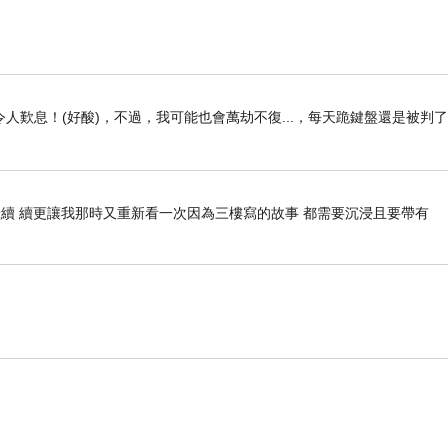
人歎息！(好酸)，不過，我可能也會萬劫不復...，每天跪鍵盤還是被判
續 續更讓我那時又重新看一次因為三樓寫的故事 都需要沉浸且要帶有