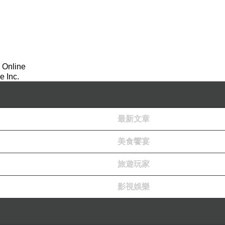
 Online
 Inc.
最新文章
美食饗宴
旅遊玩家
影視娛樂