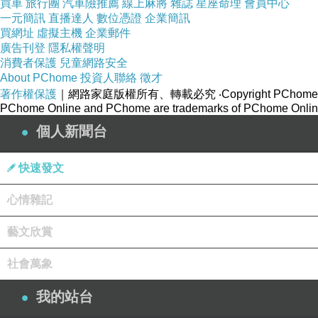
買車
旅行團
汽車險推薦
線上麻將
雜誌
星座命理
會員中心
一元簡訊
直播達人
數位憑證
企業簡訊
買網址
虛擬主機
企業郵件
廣告刊登
隱私權聲明
消費者保護
兒童網路安全
About PChome
投資人聯絡
徵才
著作權保護
｜網路家庭版權所有、轉載必究
‧Copyright PChome
PChome Online and PChome are trademarks of PChome Online
個人新聞台
快速發文
心情雜記
藝文欣賞
社會萬象
我的站台