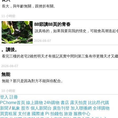
長大，與年齡無關，跟挫折有關。
11 小時前
88節讀88頁的青春
說真格的，如果我要寫我的情史，可能會高潮迭起令
2026-08-07
。讀後。
看完三樓的老宅2雖然明天才有後記其實中間到第三集有停更幾天才又繼
2026-08-07
無能
無能？那只是因為對方不能與你配合。
10 小時前
登入
註冊
PChome首頁
線上購物
24h購物
書店
露天拍賣
比比昂代購
新聞
/
氣象
股市
個人新聞台
廣告刊登
加入聯播網
全球購物
買賣租屋
支付連
國際連
Pi 拍錢包
旅遊
服務中心