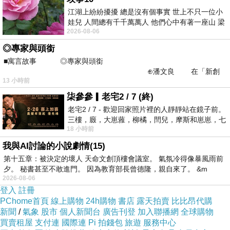
妳文中那段…
江湖上紛紛擾擾 總是沒有個事實 世上不只一位小
娃兒 人間總有千千萬萬人 他們心中有著一座山 梁
2026-08-06
山佛山泰華衡恆嵩 一山之高
〞問世間情為何物？原來是一物剋一物〞
◎專家與頭銜
■寓言故事 ◎專家與頭銜
我笑了…
⊕潘文良 在「新創
13 小時前
之谷」裡——
柒參參▎老宅2 / 7 (終)
文末妳說…
老宅2 / 7 - 歡迎回家照片裡的人靜靜站在鏡子前。
三樓，廄，大崽蕥，柳橘，閆兒，摩斯和崽崽，七
〞只是，最後還是想說：沐子邑，你這個大笨
18 小時前
個人整整齊齊地站在鏡框之外，如同
蛋！」〞
我與AI討論的小說劇情(15)
第十五章：被決定的壞人 天命文創頂樓會議室。 氣氛冷得像暴風雨前
夕。 秘書甚至不敢進門。 因為教育部長曾德隆，親自來了。 &m
感受到妳對這角色的喜歡與心疼呢～
2026-08-06
登入
註冊
PChome首頁
線上購物
24h購物
書店
露天拍賣
比比昂代購
新聞
/
氣象
股市
個人新聞台
廣告刊登
加入聯播網
全球購物
買賣租屋
支付連
國際連
Pi 拍錢包
旅遊
服務中心