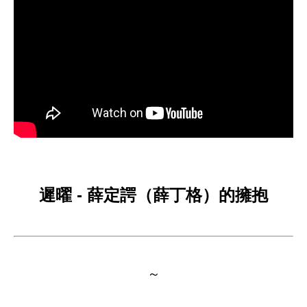
遲曜 - 薛定諤（薛丁格）的擁抱
～