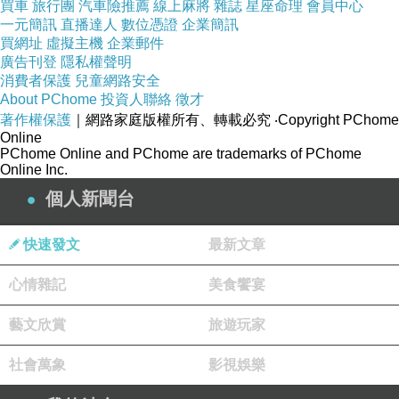
買車
旅行團
汽車險推薦
線上麻將
雜誌
星座命理
會員中心
哦！對了！還有…
一元簡訊
直播達人
數位憑證
企業簡訊
買網址
虛擬主機
企業郵件
廣告刊登
隱私權聲明
那首…〞有個傻子還愛著你〞很好聽～^^
消費者保護
兒童網路安全
About PChome
投資人聯絡
徵才
著作權保護
｜網路家庭版權所有、轉載必究
‧Copyright PChome
Online
PChome Online and PChome are trademarks of PChome
Online Inc.
（PO文日期：2026/5/7）
個人新聞台
快速發文
最新文章
心情雜記
美食饗宴
藝文欣賞
旅遊玩家
社會萬象
影視娛樂