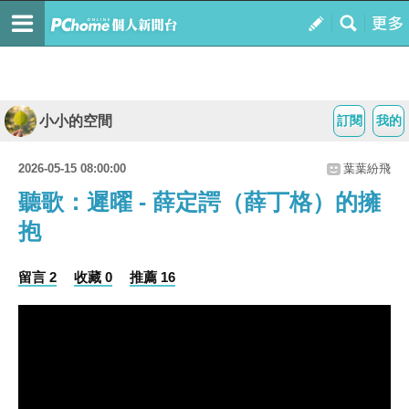
小小的空間
訂閱
我的
2026-05-15 08:00:00
葉葉紛飛
聽歌：遲曜 - 薛定諤（薛丁格）的擁
抱
留言 2
收藏 0
推薦 16