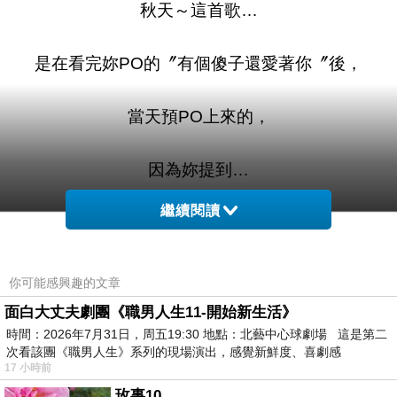
秋天～這首歌…
是在看完妳PO的〞有個傻子還愛著你〞後，
當天預PO上來的，
因為妳提到…
繼續閱讀
〞但「薛丁格的貓」…要有勇力打開，才能知道
結果〞
你可能感興趣的文章
讓我想到這首歌…
面白大丈夫劇團《職男人生11-開始新生活》
時間：2026年7月31日，周五19:30 地點：北藝中心球劇場 這是第二
次看該團《職男人生》系列的現場演出，感覺新鮮度、喜劇感
17 小時前
玫事10