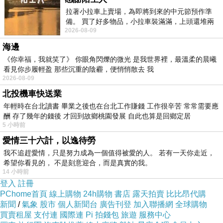
拉著小拉車上賣場，為即將到來的中元節預作準
5.2
沙淘宮廟海產菜單
備。 買了好多物品，小拉車裝滿滿，上頭還堆兩
2026-08-09
紙箱。 雖辛苦了點，這點程度我一個人搬
6.
台南中西區宵夜相關資訊
海邊
6.1
品牌資訊
《你幸福，我就笑了》 你眼角閃爍的微光 是我世界裡，最溫柔的晨曦
看見你步履輕盈 那些沉重的陰霾，便悄悄散去 我
2026-08-09
北投機車快送業
Ⅰ
關於沙淘宮廟海產
年輕時在台北讀書 畢業之後也在台北工作賺錢 工作很辛苦 常常需要應
酬 存了幾年的錢後 才回到故鄉桃園發展 自此也算是回鄉定居
「
台南中西區宵夜
」
5 小時前
愛情三十六計，以逸待勞
「
中西區晚餐推薦
_
中西區小吃美食推薦
」
我不追趕愛情，只是努力成為一個值得被愛的人。 若有一天你走近，
希望你看見的， 不是刻意迎合，而是真實的我。
14 小時前
登入
註冊
沙淘宮廟海產在哪裡
PChome首頁
線上購物
24h購物
書店
露天拍賣
比比昂代購
新聞
/
氣象
股市
個人新聞台
廣告刊登
加入聯播網
全球購物
沙淘宮廟海產位於
台南市中西區西門路二段86號，近
買賣租屋
支付連
國際連
Pi 拍錢包
旅遊
服務中心