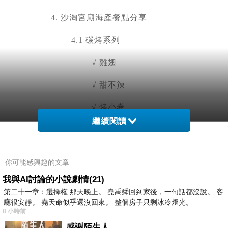
4.
沙淘宮廟海產餐點分享
4.1
碳烤系列
√ 雞翅
√ 甜不辣
√ 烤小卷
繼續閱讀
4.2
熱炒系列
√ 蔥爆豬肉
你可能感興趣的文章
√ 炒意麵
我與AI討論的小說劇情(21)
第二十一章：選擇權 那天晚上。 堯禹舜回到家後，一句話都沒說。 客
5.
消費資訊
廳很安靜。 堯天命似乎還沒回來。 整個房子只剩冰冷燈光。
8 小時前
5.1
沙淘宮廟海產餐點評價
感謝陌生人