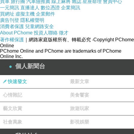
台南美術館二館、海安路藝術巷、河樂廣場，附近有公
買車
旅行團
汽車險推薦
線上麻將
雜誌
星座命理
會員中心
一元簡訊
直播達人
數位憑證
企業簡訊
車站、機車停車格、汽車停車格、汽車收費停車場。
買網址
虛擬主機
企業郵件
廣告刊登
隱私權聲明
消費者保護
兒童網路安全
About PChome
投資人聯絡
徵才
沙淘宮廟海產餐點特色
著作權保護
｜網路家庭版權所有、轉載必究
‧Copyright PChome
Online
PChome Online and PChome are trademarks of PChome
Online Inc.
「2024米其林必比登推介入選」
個人新聞台
2023年、2024年，連續兩年獲得米其林必比登推介入
快速發文
最新文章
選。
心情雜記
美食饗宴
「台南在地老店、飄香超過60年」
藝文欣賞
旅遊玩家
「直火碳烤系列烤物」
社會萬象
影視娛樂