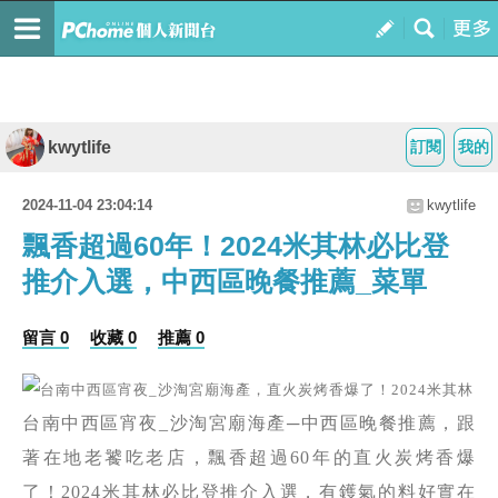
kwytlife
訂閱
我的
2024-11-04 23:04:14
kwytlife
飄香超過60年！2024米其林必比登
推介入選，中西區晚餐推薦_菜單
留言 0
收藏 0
推薦 0
台南中西區宵夜
_
沙淘宮廟海產
─
中西區晚餐推薦
，跟
著在地老饕吃老店，飄香超過60年的直火炭烤香爆
了！2024米其林必比登推介入選，有鑊氣的料好實在