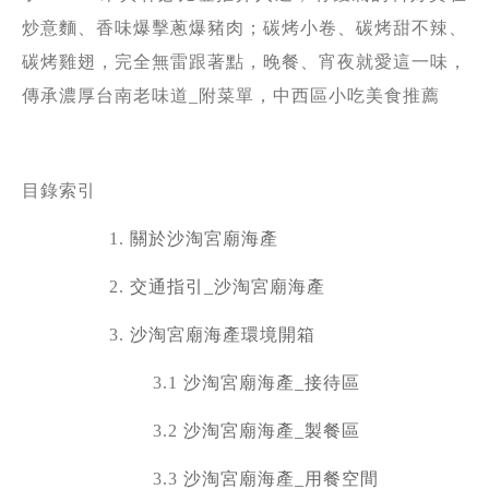
炒意麵、香味爆擊蔥爆豬肉；碳烤小卷、碳烤甜不辣、
碳烤雞翅，完全無雷跟著點，晚餐、宵夜就愛這一味，
傳承濃厚台南老味道_附菜單，
中西區小吃美食推薦
目錄索引
1.
關於沙淘宮廟海產
2.
交通指引_沙淘宮廟海產
3.
沙淘宮廟海產環境開箱
3.1
沙淘宮廟海產_接待區
3.2
沙淘宮廟海產_製餐區
3.3
沙淘宮廟海產_用餐空間