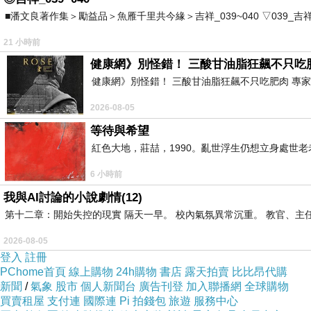
■潘文良著作集＞勵益品＞魚雁千里共今緣＞吉祥_039~040 ▽039_吉祥。2006.0
▲ 西市老正興碗粿正面
21 小時前
健康網》別怪錯！ 三酸甘油脂狂飆不只吃
健康網》別怪錯！ 三酸甘油脂狂飆不只吃肥肉 專家點名1物更該戒 htt
2026-08-05
等待與希望
紅色大地，莊喆，1990。亂世浮生仍想立身處世
6 小時前
我與AI討論的小說劇情(12)
第十二章：開始失控的現實 隔天一早。 校內氣氛異常沉重。 教官、主
2026-08-05
登入
註冊
PChome首頁
線上購物
24h購物
書店
露天拍賣
比比昂代購
新聞
/
氣象
股市
個人新聞台
廣告刊登
加入聯播網
全球購物
買賣租屋
支付連
國際連
Pi 拍錢包
旅遊
服務中心