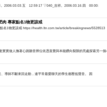
3.03.五 12:59:17 ▽040_吉祥。2006.03.16.四 00:00:
肥肉 專家點名1物更該戒
ps://health.ltn.com.tw/article/breakingnews/5528513
老老實實做人撫著心跳聽音辨位依憑直覺與本能鑽向裂隙的亮處探索另一個
任、導師不斷來回走動，連平常最愛聊天的學生都壓低聲音。 因