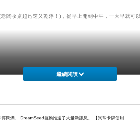
(老闆收桌超迅速又乾淨！)，從早上開到中午，一大早就可
繼續閱讀
樓有掛上西市老正興碗粿的布條，讓想來這裡用餐的捧油可
閃爍。 DreamSeed自動推送了大量新訊息。 【異常卡牌使用