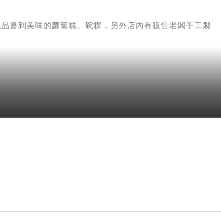
以品嘗到美味的蘿蔔糕、碗粿，另外店內有販售老闆手工製
以迅速找到位置。