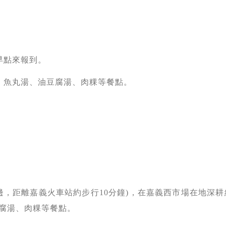
早點來報到。
、魚丸湯、油豆腐湯、肉粿等餐點。
，距離嘉義火車站約步行10分鐘)，在嘉義西市場在地深耕
腐湯、肉粿等餐點。