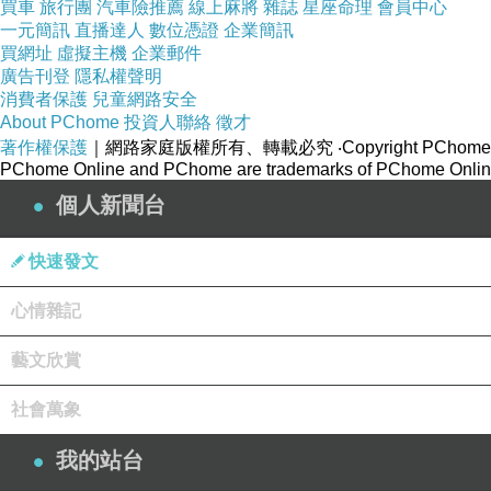
買車
旅行團
汽車險推薦
線上麻將
雜誌
星座命理
會員中心
一元簡訊
直播達人
數位憑證
企業簡訊
▲ 西市老正興碗粿製餐區
買網址
虛擬主機
企業郵件
廣告刊登
隱私權聲明
西市老正興碗粿的製餐區維持的相當乾淨，食物的乾淨、
消費者保護
兒童網路安全
About PChome
投資人聯絡
徵才
著作權保護
｜網路家庭版權所有、轉載必究
‧Copyright PChome
PChome Online and PChome are trademarks of PChome Online
個人新聞台
▲ 選購魚丸區
快速發文
心情雜記
藝文欣賞
▲ 製餐區
社會萬象
這一區有肉羹、做好的碗粿。
我的站台