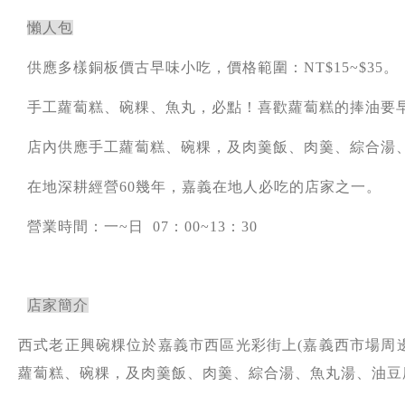
懶人包
供應多樣銅板價古早味小吃，價格範圍：NT$15~$35。
手工蘿蔔糕、碗粿、魚丸，必點！喜歡蘿蔔糕的捧油要
店內供應手工蘿蔔糕、碗粿，及肉羹飯、肉羹、綜合湯
在地深耕經營60幾年，嘉義在地人必吃的店家之一。
營業時間：一~日 07：00~13：30
店家簡介
西式老正興碗粿位於嘉義市西區光彩街上(嘉義西市場周邊
蘿蔔糕、碗粿，及肉羹飯、肉羹、綜合湯、魚丸湯、油豆