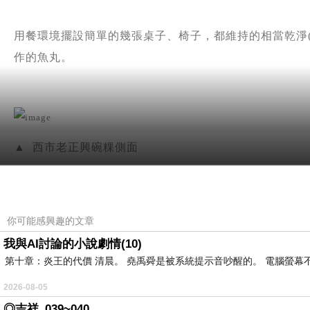
用餐環境擺設簡單的幾張桌子、椅子，都維持的相當乾淨
作的魚丸。
▲ 西市老正興碗粿側面
從火車站步行到西市老正興碗粿，會先看到它的側面，二
你可能感興趣的文章
我與AI討論的小說劇情(10)
第十章：炎王的代價 清晨。 堯禹舜是被系統提示音吵醒的。 電腦螢幕不停
2026-08-05
◎吉祥_039~040