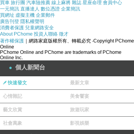
買車
旅行團
汽車險推薦
線上麻將
雜誌
星座命理
會員中心
一元簡訊
直播達人
數位憑證
企業簡訊
買網址
虛擬主機
企業郵件
廣告刊登
隱私權聲明
消費者保護
兒童網路安全
About PChome
投資人聯絡
徵才
著作權保護
｜網路家庭版權所有、轉載必究
‧Copyright PChome
Online
PChome Online and PChome are trademarks of PChome
Online Inc.
個人新聞台
快速發文
最新文章
才一下下 停車場滿了 人潮突然湧出 呵呵！太驚人了
吧！
心情雜記
美食饗宴
藝文欣賞
旅遊玩家
社會萬象
影視娛樂