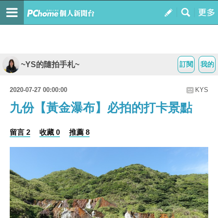
~YS的隨拍手札~
訂閱
我的
2020-07-27 00:00:00
KYS
九份【黃金瀑布】必拍的打卡景點
留言 2
收藏 0
推薦 8