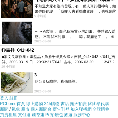
不知道大家有沒有發現，有一種人真的很神奇，如
天氣晴朗 藍天 白雲 青山 綠水
果你跟他說：「我昨天去看動畫電影」，他就會露
5 小時前
出一種慈祥的微笑，然後問你是不是陪小
…
⋯⋯ Ai製圖 。 白色秋海棠花的幻形。 整體很Ai質
感。 不過我不討厭。 。 ... 嗯，我滿意了！ 。 🐻
2026-08-06
昨中
◎吉祥_041~042
■潘文良著作集＞勵益品＞魚雁千里共今緣＞吉祥_041~042 ▽041_吉
祥。2006.03.19.日 20:33:21▽042_吉祥。2006.03.20.一 13:47:2
16 小時前
3
站台又玩嘢啦。真傷腦筋。
2026-08-06
登入
註冊
請路人幫我們拍合照 真好看！
PChome首頁
線上購物
24h購物
書店
露天拍賣
比比昂代購
新聞
/
氣象
股市
個人新聞台
廣告刊登
加入聯播網
全球購物
買賣租屋
支付連
國際連
Pi 拍錢包
旅遊
服務中心