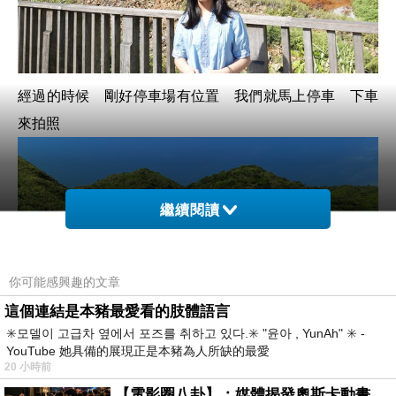
經過的時候 剛好停車場有位置 我們就馬上停車 下車
來拍照
繼續閱讀
你可能感興趣的文章
這個連結是本豬最愛看的肢體語言
✳️모델이 고급차 옆에서 포즈를 취하고 있다.✳️ "윤아 , YunAh" ✳️ -
YouTube 她具備的展現正是本豬為人所缺的最愛
20 小時前
【電影圈八卦】：媒體揭發奧斯卡動畫項目投票醜聞！好萊塢為什麼看不起動畫電影？