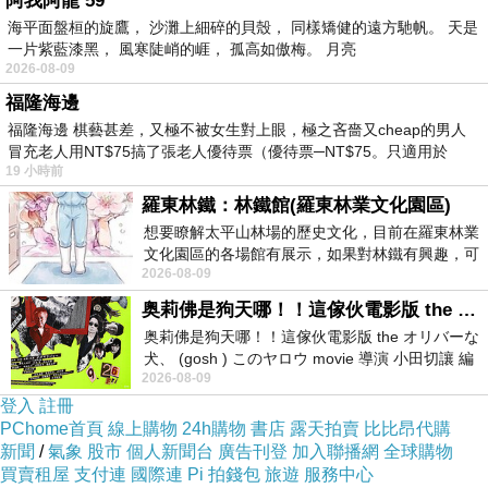
阿我阿龍 59
海平面盤桓的旋鷹， 沙灘上細碎的貝殼， 同樣矯健的遠方馳帆。 天是
一片紫藍漆黑， 風寒陡峭的崕， 孤高如傲梅。 月亮
2026-08-09
福隆海邊
福隆海邊 棋藝甚差，又極不被女生對上眼，極之吝嗇又cheap的男人
冒充老人用NT$75搞了張老人優待票（優待票─NT$75。只適用於
19 小時前
羅東林鐵：林鐵館(羅東林業文化園區)
想要瞭解太平山林場的歷史文化，目前在羅東林業
文化園區的各場館有展示，如果對林鐵有興趣，可
2026-08-09
以到林鐵館。 這裡展示從山下
奥莉佛是狗天哪！！這傢伙電影版 the オリバーな犬、 (gosh ) このヤロウ movie
白天來一定更美
奥莉佛是狗天哪！！這傢伙電影版 the オリバーな
犬、 (gosh ) このヤロウ movie 導演 小田切讓 編
2026-08-09
劇: 小田切讓 主演: 小田切讓
登入
註冊
PChome首頁
線上購物
24h購物
書店
露天拍賣
比比昂代購
新聞
/
氣象
股市
個人新聞台
廣告刊登
加入聯播網
全球購物
買賣租屋
支付連
國際連
Pi 拍錢包
旅遊
服務中心