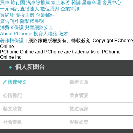
買車
旅行團
汽車險推薦
線上麻將
雜誌
星座命理
會員中心
一元簡訊
直播達人
數位憑證
企業簡訊
買網址
虛擬主機
企業郵件
廣告刊登
隱私權聲明
消費者保護
兒童網路安全
About PChome
投資人聯絡
徵才
著作權保護
｜網路家庭版權所有、轉載必究
‧Copyright PChome
Online
PChome Online and PChome are trademarks of PChome
Online Inc.
個人新聞台
快速發文
最新文章
心情雜記
美食饗宴
藝文欣賞
旅遊玩家
社會萬象
影視娛樂