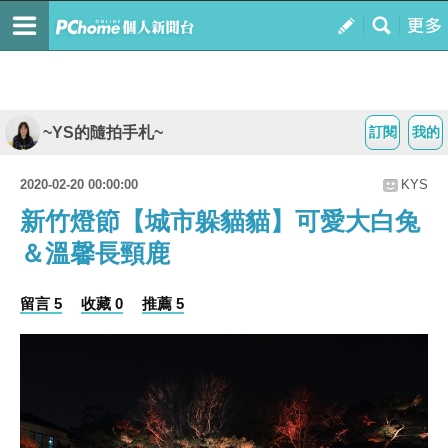
~YS的隨拍手札~
訂閱
我的
2020-02-20 00:00:00
KYS
新竹燈節【城市躲貓貓】可愛大白兔
＆溫馨長頸鹿
留言 5
收藏 0
推薦 5