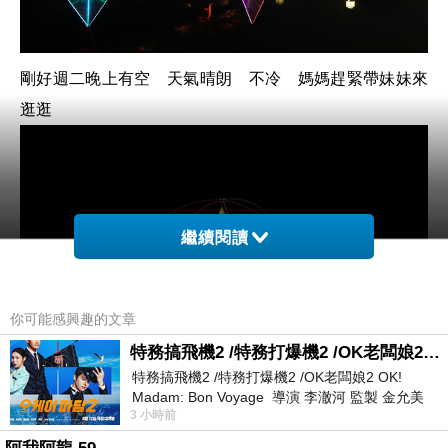
剛好週二晚上有空 天氣晴朗 不冷 媽媽趕緊帶妹妹來
逛逛
繼續閱讀
你可能感興趣的文章
特務搞飛機2 /特務打爆機2 /OK老闆娘2 OK! Madam: Bon Voyage
特務搞飛機2 /特務打爆機2 /OK老闆娘2 OK!
Madam: Bon Voyage 導演 李澈河 監製 金允美
3 小時前
劇本 申鉉成 主演 嚴正化 朴誠雄
櫻花開了耶