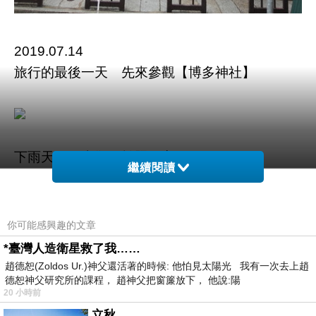
2019.07.14
旅行的最後一天 先來參觀【博多神社】
下雨天 不喜歡 拍照不方便
繼續閱讀
你可能感興趣的文章
加減拍一些囉！
*臺灣人造衛星救了我……
趙德恕(Zoldos Ur.)神父還活著的時候: 他怕見太陽光 我有一次去上趙
德恕神父研究所的課程， 趙神父把窗簾放下， 他說:陽
20 小時前
立秋