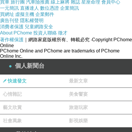
買車
旅行團
汽車險推薦
線上麻將
雜誌
星座命理
會員中心
一元簡訊
直播達人
數位憑證
企業簡訊
買網址
虛擬主機
企業郵件
廣告刊登
隱私權聲明
幫妹妹拍幾張照片
消費者保護
兒童網路安全
About PChome
投資人聯絡
徵才
著作權保護
｜網路家庭版權所有、轉載必究
‧Copyright PChome
Online
PChome Online and PChome are trademarks of PChome
Online Inc.
有歷史的東西 就是讓人有感動
個人新聞台
快速發文
最新文章
【博多神社】
心情雜記
美食饗宴
藝文欣賞
旅遊玩家
社會萬象
影視娛樂
石燈