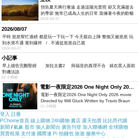
大門
預告夏天將行漸遠 走過這陽光普照 卻又充滿逝去
的季節 無常已成為人生的日常 當擁著今夜的歡暢
2026-08-07
舒心 轉眼驟成昨日 而明晨 太陽
2026/08/07
平時 崽崽幫忙過磅 都是玩一下玩一下 今天親自上陣 整個又被崽崽 玩
我們遇到神社的年度祭典【祉園大祭】所以 到
到水泄不通 塞到爆炸 / 不過從崽崽自己親
2026-08-07
處都看到這個神轎
小記事
早上禱告完翻聖經 加拉太書2 與福音的真理不合 就在眾人面前
對磯法說
20 小時前
電影一夜限定2026 One Night Only 2026 movie
非常精緻壯觀
電影一夜限定2026 One Night Only 2026 movie
Directed by Will Gluck Written by Travis Braun
12 小時前
Starring Monica Barbaro
登入
註冊
PChome首頁
線上購物
24h購物
書店
露天拍賣
比比昂代購
喜歡日本神社的寧靜氣氛
新聞
/
氣象
股市
個人新聞台
廣告刊登
加入聯播網
全球購物
買賣租屋
支付連
國際連
Pi 拍錢包
旅遊
服務中心