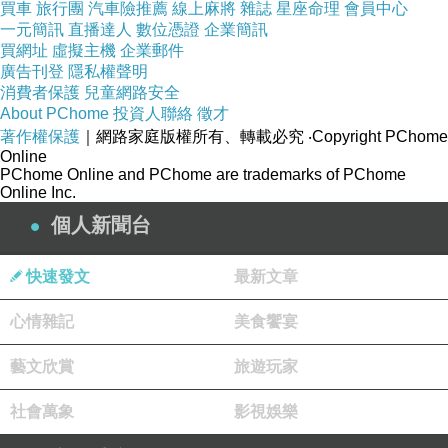
買車
旅行團
汽車險推薦
線上麻將
雜誌
星座命理
會員中心
一元簡訊
直播達人
數位憑證
企業簡訊
買網址
虛擬主機
企業郵件
廣告刊登
隱私權聲明
消費者保護
兒童網路安全
About PChome
投資人聯絡
徵才
著作權保護
｜網路家庭版權所有、轉載必究
‧Copyright PChome
Online
PChome Online and PChome are trademarks of PChome
Online Inc.
個人新聞台
快速發文
最新文章
心情雜記
美食饗宴
好大的煙 因為溫度很高
藝文欣賞
旅遊玩家
社會萬象
影視娛樂