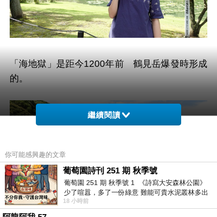
「海地獄」是距今1200年前 鶴見岳爆發時形成
的。
繼續閱讀
你可能感興趣的文章
葡萄園詩刊 251 期 秋季號
葡萄園 251 期 秋季號 1 《詩寫大安森林公園》
少了喧囂，多了一份綠意 難能可貴水泥叢林多出
18 小時前
一