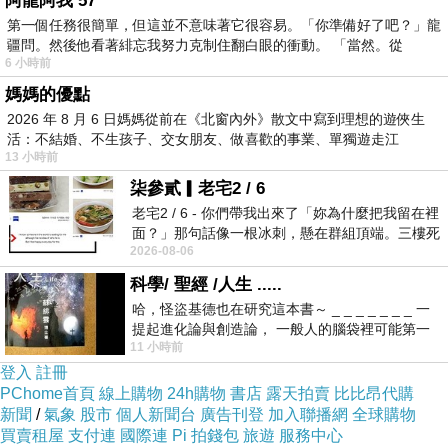
阿龍阿我 57
第一個任務很簡單，但這並不意味著它很容易。「你準備好了吧？」龍
疆問。然後他看著緋忘我努力克制住翻白眼的衝動。 「當然。從
6 小時前
國家級的名勝
媽媽的優點
2026 年 8 月 6 日媽媽從前在《北窗內外》散文中寫到理想的遊俠生
活：不結婚、不生孩子、交女朋友、做喜歡的事業、單獨遊走江
13 小時前
湖⋯⋯，
柒參貳▎老宅2 / 6
老宅2 / 6 - 你們帶我出來了「妳為什麼把我留在裡
面？」那句話像一根冰刺，懸在群組頂端。三樓死
2026-08-06
死盯著照片裡的人。那個人確實站在
科學/ 聖經 /人生 .....
哈，怪盜基德也在研究這本書～ _ _ _ _ _ _ _ 一
提起進化論與創造論， 一般人的腦袋裡可能第一
11 小時前
時間就有「 進化論很科
登入
註冊
PChome首頁
線上購物
24h購物
書店
露天拍賣
比比昂代購
新聞
/
氣象
股市
個人新聞台
廣告刊登
加入聯播網
全球購物
買賣租屋
支付連
國際連
Pi 拍錢包
旅遊
服務中心