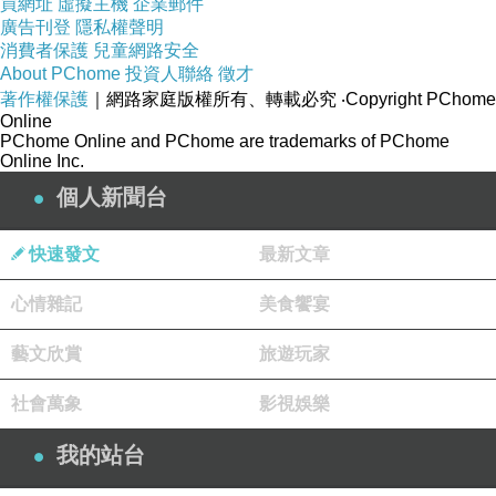
買網址
虛擬主機
企業郵件
廣告刊登
隱私權聲明
消費者保護
兒童網路安全
About PChome
投資人聯絡
徵才
著作權保護
｜網路家庭版權所有、轉載必究
‧Copyright PChome
Online
PChome Online and PChome are trademarks of PChome
Online Inc.
個人新聞台
快速發文
最新文章
乾燥花展示台
心情雜記
美食饗宴
藝文欣賞
旅遊玩家
濃湯上桌
社會萬象
影視娛樂
我的站台