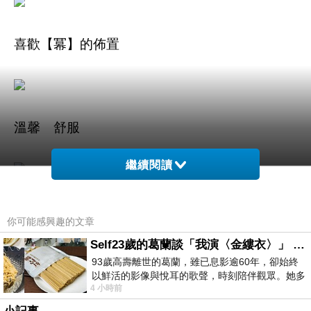
喜歡【冪】的佈置
溫馨 舒服
繼續閱讀
每一個座位都是老闆的巧思
你可能感興趣的文章
Self23歲的葛蘭談「我演〈金縷衣〉」 #戀上老電影 #粟子 #葛蘭
93歲高壽離世的葛蘭，雖已息影逾60年，卻始終
以鮮活的影像與悅耳的歌聲，時刻陪伴觀眾。她多
4 小時前
才多藝、陽光開朗的形象，不僅保留在電影
很適合聚餐的好地方