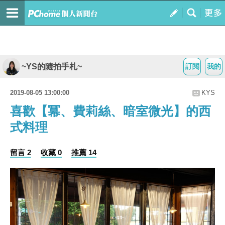
~YS的隨拍手札~
訂閱
我的
2019-08-05 13:00:00
KYS
喜歡【冪、費莉絲、暗室微光】的西
式料理
留言 2
收藏 0
推薦 14