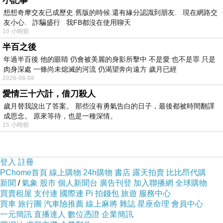
小記事
想想奇摩交友已成歷史.舊版的時候.還有緣分認識到朋友. 現在網路交
友小心. 詐騙盛行 我FB都沒在使用聊天
10 小時前
半百之後
年過半百後 他的眼睛 仍會被美麗的身影所擊中 不是愛 也不是罪 只是
肉身深處 一條尚未熄滅的河流 仍渴望奔向遠方 歲月已經
2026-08-08
愛情三十六計，借刀殺人
歲月替我說出了答案。 那些沒有勇氣告白的日子，最後都被時間翻譯
成思念。 原來等待，也是一種深情。
15 小時前
登入
註冊
PChome首頁
線上購物
24h購物
書店
露天拍賣
比比昂代購
新聞
/
氣象
股市
個人新聞台
廣告刊登
加入聯播網
全球購物
買賣租屋
支付連
國際連
Pi 拍錢包
旅遊
服務中心
買車
旅行團
汽車險推薦
線上麻將
雜誌
星座命理
會員中心
一元簡訊
直播達人
數位憑證
企業簡訊