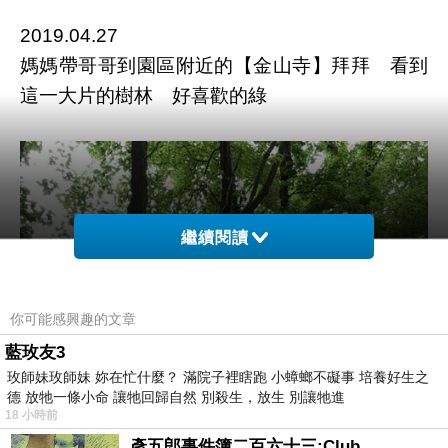
2019.04.27
媽媽帶哥哥到園區附近的【金山寺】拜拜 看到
這一大片的樹林 好喜歡的綠
繼續閱讀
你可能感興趣的文章
藍玫友3
玫師妹玫師妹 妳在忙什麼？ 滿院子裡瞎跑 小蟑螂不礙事 培養好生之
德 放牠一條小命 讓牠回歸自然 別殺生，放生 別讓牠進
18 小時前
彥五郎事件簿二百六十三:Club