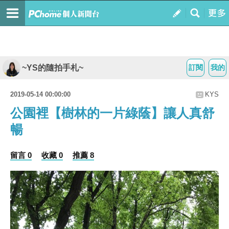
~YS的隨拍手札~
訂閱
我的
2019-05-14 00:00:00
KYS
公園裡【樹林的一片綠蔭】讓人真舒
暢
留言 0
收藏 0
推薦 8