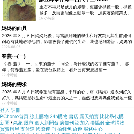
重石不再只是歲月的累積，更能像標籤一般，標籤
越多，反而更能像是勳章一般，加冕著榮耀萬丈。
16 小時前
習慣一如縱容，成了再難輕輕放下的罪證
媽媽的面具
2026 年 8 月 6 日媽媽死後，每當讀到她的學生和好友寫到其生前如何
耐心有愛地教導他們，影響改變了他們的生命，我也感到驚訝，媽媽的
2026-08-06
春燕---(一)
《 春 燕 》 一、回來的燕子 「阿公，為什麼我的名字裡有燕？」 那
年，何春燕五歲，坐在後台戲箱上，看外公何安慶縫補一
22 小時前
媽媽的需求
好久沒有拍哥哥了 這位帥哥！看這裡呦！媽媽
2026 年 8 月 6 日我希望能有靈感，平靜的心，寫《媽媽》這系列好久
學網路上的手機拍照教學 用全景模式拍攝 呵
好久，媽媽確是我生命中最重要的人之一，雖然很想媽媽像我愛她一樣
22 小時前
呵！真的很有趣 畫面變的更寬廣 更好看了耶
登入
註冊
PChome首頁
線上購物
24h購物
書店
露天拍賣
比比昂代購
新聞
/
氣象
股市
個人新聞台
廣告刊登
加入聯播網
全球購物
買賣租屋
支付連
國際連
Pi 拍錢包
旅遊
服務中心