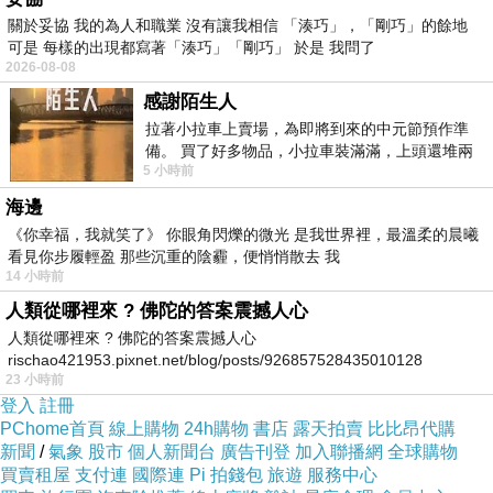
關於妥協 我的為人和職業 沒有讓我相信 「湊巧」，「剛巧」的餘地
可是 每樣的出現都寫著「湊巧」「剛巧」 於是 我問了
整個餐廳充滿了職務的佈置 綠意盎然
2026-08-08
感謝陌生人
拉著小拉車上賣場，為即將到來的中元節預作準
備。 買了好多物品，小拉車裝滿滿，上頭還堆兩
5 小時前
紙箱。 雖辛苦了點，這點程度我一個人搬
有鏡面增添了空間感
海邊
《你幸福，我就笑了》 你眼角閃爍的微光 是我世界裡，最溫柔的晨曦
看見你步履輕盈 那些沉重的陰霾，便悄悄散去 我
14 小時前
人類從哪裡來 ? 佛陀的答案震撼人心
潔淨的用餐空間
人類從哪裡來 ? 佛陀的答案震撼人心
rischao421953.pixnet.net/blog/posts/926857528435010128
23 小時前
登入
註冊
PChome首頁
線上購物
24h購物
書店
露天拍賣
比比昂代購
新聞
我們坐這裡
/
氣象
股市
個人新聞台
廣告刊登
加入聯播網
全球購物
買賣租屋
支付連
國際連
Pi 拍錢包
旅遊
服務中心