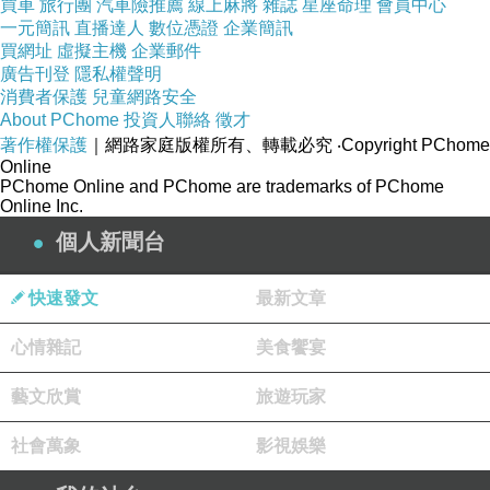
買車
旅行團
汽車險推薦
線上麻將
雜誌
星座命理
會員中心
一元簡訊
直播達人
數位憑證
企業簡訊
買網址
虛擬主機
企業郵件
廣告刊登
隱私權聲明
趁著人員還沒有入座 趕緊拍照
消費者保護
兒童網路安全
About PChome
投資人聯絡
徵才
著作權保護
｜網路家庭版權所有、轉載必究
‧Copyright PChome
Online
PChome Online and PChome are trademarks of PChome
Online Inc.
哥哥上了國三之後 我們的生活就很規律 沒有
個人新聞台
辦法安排外出用餐 都儘量讓孩子們在家用餐
睡午覺 上課 讀書 休息 規律的生活讓孩子
快速發文
最新文章
的心情狀態都是穩定的 這也是媽媽覺得很需要
心情雜記
美食饗宴
堅持的原則 外出用餐耗時耗力 也少了可以閒
逛的悠閒感 索性就安份一點過日子 等哥哥大
藝文欣賞
旅遊玩家
考之後 就完全可以放心安心的去吃喝玩樂了
社會萬象
影視娛樂
我們的非常時期已經過了一半 剩下關鍵的4個
月 繼續努力加油！