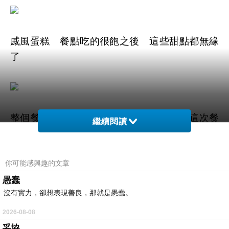
戚風蛋糕 餐點吃的很飽之後 這些甜點都無緣
了
整個餐廳的模樣 上次想來 沒有座位 這次餐
繼續閱讀
廳用餐人數頗少 呵呵！擇日不如狀日 難ㄚ
你可能感興趣的文章
愚蠢
沒有實力，卻想表現善良，那就是愚蠢。
雙人的浪漫用餐區
2026-08-08
妥協