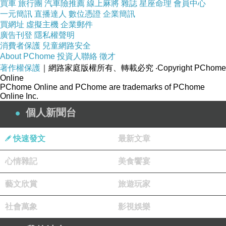
買車
旅行團
汽車險推薦
線上麻將
雜誌
星座命理
會員中心
草坪
一元簡訊
直播達人
數位憑證
企業簡訊
買網址
虛擬主機
企業郵件
廣告刊登
隱私權聲明
我們做這一區 黃色的沙發 好舒服！
消費者保護
兒童網路安全
About PChome
投資人聯絡
徵才
著作權保護
｜網路家庭版權所有、轉載必究
‧Copyright PChome
Online
PChome Online and PChome are trademarks of PChome
Online Inc.
個人新聞台
快速發文
最新文章
心情雜記
美食饗宴
藝文欣賞
旅遊玩家
名片座
社會萬象
影視娛樂