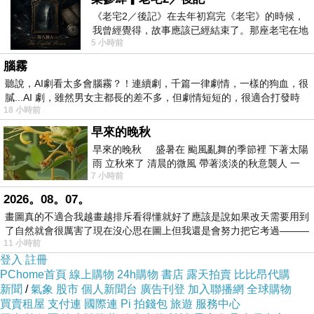
《老宅2／後記》在去年初寫完《老宅》的時候，
我曾經覺得，故事應該已經結束了。那座老宅在地
5 小時前
震中倒塌，七個人終於離開那片黑暗，
吧檯區
腦霧
聽說，AI劇看太多會腦霧？！連續劇，千篇一律劇情，一樣的狗血，很
膩...AI 劇，雖然男女主都長的差不多，但劇情短短的，很適合打發時
18 小時前
早來的晚秋
早來的晚秋 盛暑在 颱風亂舞的季節裡 下著太陽
雨 立秋來了 清晨的微風 帶著淡淡的秋意襲人 一
7 小時前
下子 又被赤
2026。08。07。
畫圖真的不適合我越畫越排斥看得懂就好了應該是說如果改天需要用到
了自然就會很厲害了現在沒心思在圖上但我還是會努力把它考過———
11 小時前
登入
註冊
坐位區
PChome首頁
線上購物
24h購物
書店
露天拍賣
比比昂代購
新聞
/
氣象
股市
個人新聞台
廣告刊登
加入聯播網
全球購物
買賣租屋
支付連
國際連
Pi 拍錢包
旅遊
服務中心
窗邊的位置可以看看外面的車子 還有庭院裡的