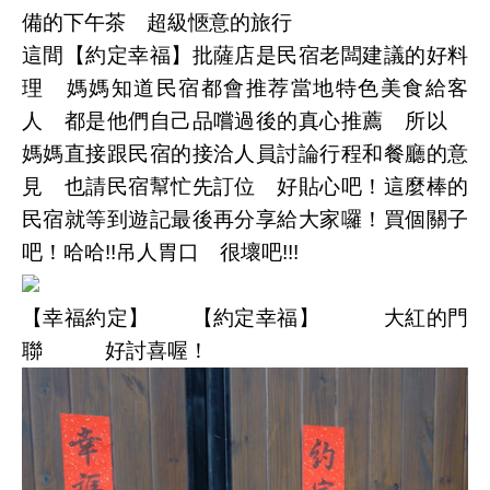
備的下午茶 超級愜意的旅行
這間【約定幸福】批薩店是民宿老闆建議的好料
理 媽媽知道民宿都會推荐當地特色美食給客
人 都是他們自己品嚐過後的真心推薦 所以
媽媽直接跟民宿的接洽人員討論行程和餐廳的意
見 也請民宿幫忙先訂位 好貼心吧！這麼棒的
民宿就等到遊記最後再分享給大家囉！買個關子
吧！哈哈!!吊人胃口 很壞吧!!!
【幸福約定】 【約定幸福】 大紅的門
聯 好討喜喔！