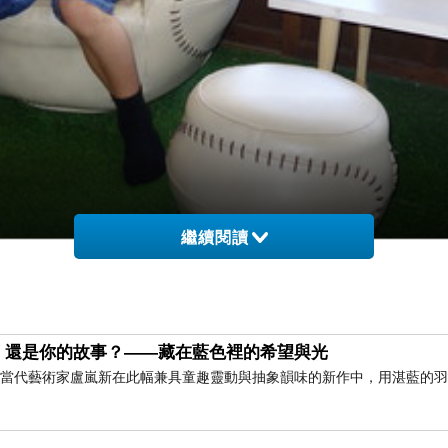
繼續閱讀
嘉義KANO故事館】是這次必訪的重點
，還是你的故事？——藏在藍色裡的希望與光
」 當代藝術家盧嵐新在此幅兼具童趣靈動與抽象韻味的新作中，用湛藍的