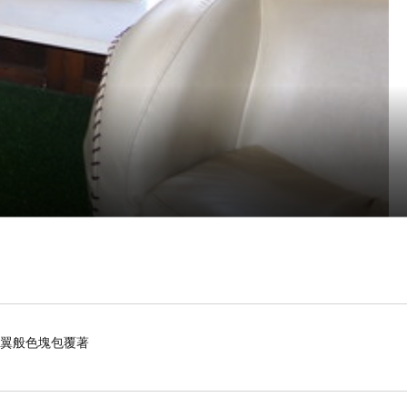
羽翼般色塊包覆著