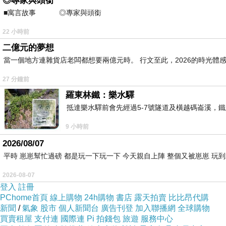
◎專家與頭銜
■寓言故事 ◎專家與頭銜 ⊕潘文良
22 小時前
二億元的夢想
當一個地方連雜貨店老闆都想要兩億元時。 行文至此，2026的時光體
27 分鐘前
羅東林鐵：樂水驛
抵達樂水驛前會先經過5-7號隧道及橫越碼崙溪，鐵
9 小時前
2026/08/07
平時 崽崽幫忙過磅 都是玩一下玩一下 今天親自上陣 整個又被崽崽 玩
2026-08-07
登入
註冊
PChome首頁
線上購物
24h購物
書店
露天拍賣
比比昂代購
新聞
/
氣象
股市
個人新聞台
廣告刊登
加入聯播網
全球購物
買賣租屋
支付連
國際連
Pi 拍錢包
旅遊
服務中心