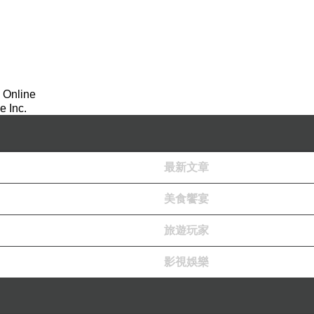
 Online
 Inc.
最新文章
美食饗宴
旅遊玩家
熟悉感 很親切 很開心可以來看看
影視娛樂