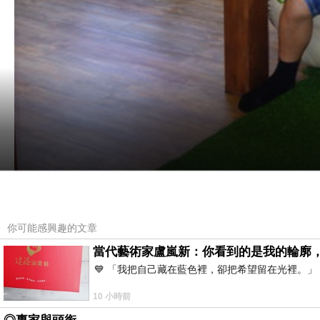
２０１６。０４。２３
你可能感興趣的文章
在【檜意森活村】裡 有一個我們很有興趣的地方【
當代藝術家盧嵐新：你看到的是我的輪廓
💙 「我把自己藏在藍色裡，卻把希望留在光裡。
10 小時前