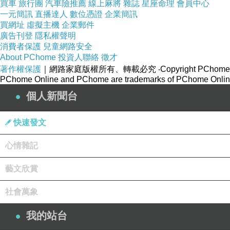
買車
旅行團
汽車險推薦
線上麻將
雜誌
星座命理
會員中心
一元簡訊
直播達人
數位憑證
企業簡訊
買網址
虛擬主機
企業郵件
廣告刊登
隱私權聲明
消費者保護
兒童網路安全
About PChome
投資人聯絡
徵才
著作權保護
｜網路家庭版權所有、轉載必究
‧Copyright PChome
PChome Online and PChome are trademarks of PChome Online
個人新聞台
快速發文
心情雜記
藝文欣賞
看過電影【KANO】的人 對於這些場景都有一種
社會萬象
我的站台