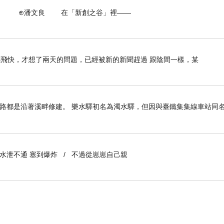
 在「新創之谷」裡——
感飛快，才想了兩天的問題，已經被新的新聞趕過 跟陰間一樣，某
路都是沿著溪畔修建。 樂水驛初名為濁水驛，但因與臺鐵集集線車站同名，
到水泄不通 塞到爆炸 / 不過從崽崽自己親