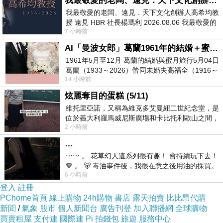
我最敬愛的老闆、遠見．天下文化創辦人高希均教授
我最敬愛的老闆、遠見．天下文化創辦人高希均教
授 遠見 HBR 社長楊瑪利 2026.08.06 我最敬愛的
7 小時前
老闆、遠見．天下文化創辦人高希均教
AI「曼波女郎」葛蘭1961年的結婚＋蜜月旅行 #戀上老電影 #葛蘭 #粟子
1961年5月至12月 葛蘭的結婚與蜜月旅行5月04日
葛蘭（1933～2026）偕同未婚夫高福全（1916～
14 小時前
2004）乘郵輪赴倫敦6月15日於英國倫敦St.S
炫麗奪目的蛋糕 (5/11)
維托里亞諾，又稱為維克多艾曼紐二世紀念堂，是
位於義大利羅馬威尼斯廣場和卡比托利歐山之間，
2 小時前
用以紀念統一義大利統一後的的第一位國
…
⋯⋯ 。 花草幻人這系列很有趣！ 會持續玩下去！
🧡 。 🐻 毒油事件後，我很在意之後用油的採買。
6 小時前
前天購買了我之前就很愛
登入
註冊
PChome首頁
線上購物
24h購物
書店
露天拍賣
比比昂代購
新聞
/
氣象
股市
個人新聞台
廣告刊登
加入聯播網
全球購物
買賣租屋
支付連
國際連
Pi 拍錢包
旅遊
服務中心