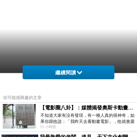
繼續閱讀
你可能感興趣的文章
【電影圈八卦】：媒體揭發奧斯卡動畫項目投票醜聞！好萊塢為什麼看不起動畫電影？
不知道大家有沒有發現，有一種人真的很神奇，如
果你跟他說：「我昨天去看動畫電影」，他就會露
15 小時前
出一種慈祥的微笑，然後問你是不是陪小