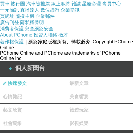
買車
旅行團
汽車險推薦
線上麻將
雜誌
星座命理
會員中心
一元簡訊
直播達人
數位憑證
企業簡訊
買網址
虛擬主機
企業郵件
廣告刊登
隱私權聲明
消費者保護
兒童網路安全
About PChome
投資人聯絡
徵才
著作權保護
｜網路家庭版權所有、轉載必究
‧Copyright PChome
Online
PChome Online and PChome are trademarks of PChome
Online Inc.
個人新聞台
快速發文
最新文章
心情雜記
美食饗宴
藝文欣賞
旅遊玩家
社會萬象
影視娛樂