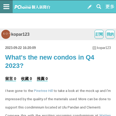
kopar123
訂閱
我的
2023-09-22 16:20:09
kopar123
What's the new condos in Q4
2023?
留言 0
收藏 0
推薦 0
I have gone to the
Pinetree Hill
to take a look at the mock up and I'm
impressed by the quality of the materials used. More can be done to
support this condiminium located at Ulu Pandan and Clementi.
Compare this with the
exciting upcoming condominium at
Watten