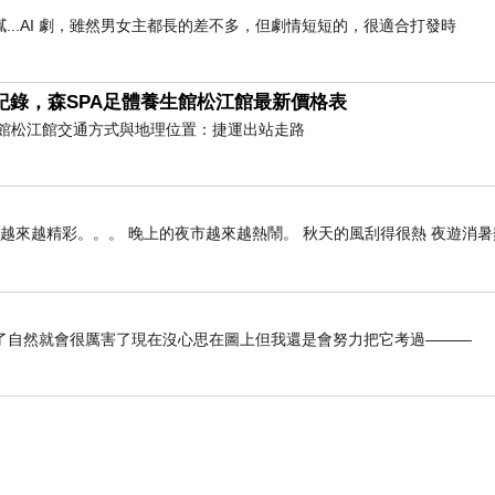
..AI 劇，雖然男女主都長的差不多，但劇情短短的，很適合打發時
紀錄，森SPA足體養生館松江館最新價格表
養生館松江館交通方式與地理位置：捷運出站走路
雄越來越精彩。。。 晚上的夜市越來越熱鬧。 秋天的風刮得很熱 夜遊消
了自然就會很厲害了現在沒心思在圖上但我還是會努力把它考過———