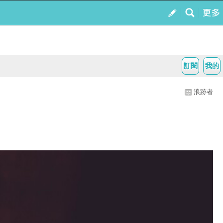
訂閱
我的
浪跡者