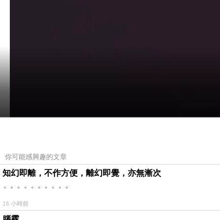
你可能感興趣的文章
知幻即離，不作方便，離幻即覺，亦無漸次
。。。。。。。。。。
16 小時前
腦霧