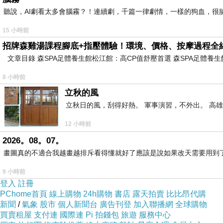
聽說，AI劇看太多會腦霧？！連續劇，千篇一律劇情，一樣的狗血，很膩.
15 小時前
招牌森雞湯課程腳底+指壓體驗！環境、價格、按摩過程全
文章目錄 森SPA足體養生館松江館：高CP值舒壓首選 森SPA足體
8 小時前
立秋的風
立秋日的風，刮得好熱。 軍事演習，不外出。 高
12 小時前
2026。08。07。
畫圖真的不適合我越畫越排斥看得懂就好了應該是說如果改天需要用到
我見過愛情的模樣
美的讓人心碎
9 小時前
登入
註冊
PChome首頁
線上購物
24h購物
書店
露天拍賣
比比昂代購
我見過卑微的模樣
新聞
/
氣象
股市
個人新聞台
廣告刊登
加入聯播網
全球購物
買賣租屋
支付連
國際連
Pi 拍錢包
旅遊
服務中心
痛的讓人憔悴