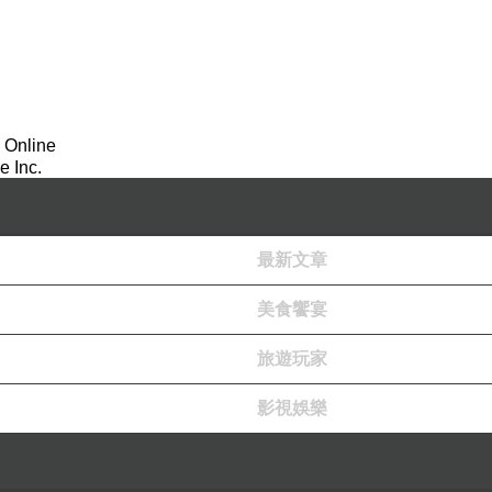
 Online
 Inc.
最新文章
美食饗宴
旅遊玩家
影視娛樂