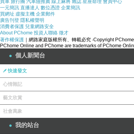
買車
旅行團
汽車險推薦
線上麻將
雜誌
星座命理
會員中心
一元簡訊
直播達人
數位憑證
企業簡訊
買網址
虛擬主機
企業郵件
廣告刊登
隱私權聲明
消費者保護
兒童網路安全
About PChome
投資人聯絡
徵才
2024/04/21
上一篇：
著作權保護
｜網路家庭版權所有、轉載必究
‧Copyright PChome
2024/06/05
下一篇：
PChome Online and PChome are trademarks of PChome Online
個人新聞台
快速發文
心情雜記
藝文欣賞
社會萬象
純純男子漢
我的站台
2024-05-07 01:05:04
心碎，憔悴