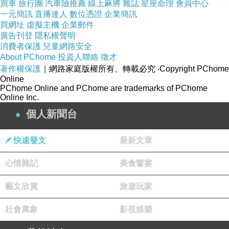
懷念從前
買車
旅行團
汽車險推薦
線上麻將
雜誌
星座命理
會員中心
一元簡訊
直播達人
數位憑證
企業簡訊
買網址
虛擬主機
企業郵件
/
廣告刊登
隱私權聲明
消費者保護
兒童網路安全
About PChome
投資人聯絡
徵才
晃啊晃的
著作權保護
｜網路家庭版權所有、轉載必究
‧Copyright PChome
Online
晃到連要打字回覆阿姨
PChome Online and PChome are trademarks of PChome
都會選到別的字
Online Inc.
刪刪改改的
個人新聞台
讓崽崽無言以對
快速發文
最新文章
/
心情雜記
美食饗宴
藝文欣賞
旅遊玩家
到站了
又走一段路
社會萬象
影視娛樂
抵達