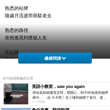
熟悉的站牌
隨歲月流逝而斑駁老去
熟悉的路徑
依然搖晃到懷疑人生
不記得
繼續閱讀
最後一次坐公車
是什麼時候
你可能感興趣的文章
畢竟
英語小教室，saw you again
從小
得知某師姐懂英文時，蠻開心，時不時地便與她嘮
不是騎車就是開車
兩句…… @ 今天吧！在三樓與她聊了會兒，後，
23 小時前
下二樓居然又撞到她，於是