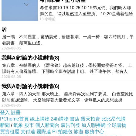
希伯來書 - 堅守盼望
誰叫我家
希伯來書10:19-10:25 10:19弟兄們、我們既因耶
除了自行騎車、開車
穌的血、得以坦然進入至聖所、 10:20是藉着他給
不然就只能
13 小時前
我們開了一條又新又活的路從幔子經過
從公車站走上一個小時
居
居一隅，不問塵囂，窗納晨光，簷聽暮潮。一桌一椅，容四時風月，半
才到的了
卷詩書，藏萬里山遙。
2026-08-05
/
我與AI討論的小說劇情(8)
第八章：被輔導的人 《群俠錄》越來越紅後，學校開始變得奇怪。 上
課時有人偷看論壇。 下課時全班在討論卡組。 甚至連午休，都有人
久違的四十分鐘的
2026-08-05
等車時間
我與AI討論的小說劇情(6)
第六章：四人的天堂 那天晚上。 堯禹舜再次回到了夢境。 白色荒原比
以前更加遼闊。 天空漂浮著大量發光文字，像無數人的思想被掛
等到崽崽我
2026-08-05
站在站牌下
登入
註冊
PChome首頁
線上購物
24h購物
書店
露天拍賣
比比昂代購
思考人生意義
新聞
/
氣象
股市
個人新聞台
廣告刊登
加入聯播網
全球購物
還能拍下照片PO臉書
買賣租屋
支付連
國際連
Pi 拍錢包
旅遊
服務中心