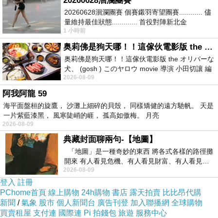
20260628洄瀾團賽
裡，騰龍完全就是俊俏可愛，特別他與正體法皇還有新加入的少年法
20260628洄瀾團賽 個賽鎩羽寄望團賽............ 儘
量維持最佳狀態............. 首役對陣新北金
皇，這些互動只是更添他的萌呢！
1 小時前
龍............. 跨境群
奥莉佛是狗天哪！！這傢伙電影版 the オリバーな犬、 (gosh ) このヤロウ movie
奥莉佛是狗天哪！！這傢伙電影版 the オリバーな
犬、 (gosh ) このヤロウ movie 導演 小田切讓 編
2026-08-09
劇: 小田切讓 主演: 小田切讓
阿我阿龍 59
海平面盤桓的旋鷹， 沙灘上細碎的貝殼， 同樣矯健的遠方馳帆。 天是
一片紫藍漆黑， 風寒陡峭的崕， 孤高如傲梅。 月亮
2026-08-09
典藏封面聊兩句-【地圖】
「地圖」是一種奇妙的東西 將各式各樣的路徑攤
開來 有人看見危機、有人看見財富、有人看見…
2026-08-09
從中可以發掘出不同的
登入
註冊
PChome首頁
線上購物
24h購物
書店
露天拍賣
比比昂代購
新聞
/
氣象
股市
個人新聞台
廣告刊登
加入聯播網
全球購物
買賣租屋
支付連
國際連
Pi 拍錢包
旅遊
服務中心