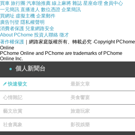
買車
旅行團
汽車險推薦
線上麻將
雜誌
星座命理
會員中心
一元簡訊
直播達人
數位憑證
企業簡訊
買網址
虛擬主機
企業郵件
廣告刊登
隱私權聲明
消費者保護
兒童網路安全
About PChome
投資人聯絡
徵才
著作權保護
｜網路家庭版權所有、轉載必究
‧Copyright PChome
Online
PChome Online and PChome are trademarks of PChome
Online Inc.
個人新聞台
快速發文
最新文章
心情雜記
美食饗宴
藝文欣賞
旅遊玩家
社會萬象
影視娛樂