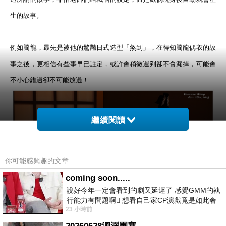
生的故事。
例如騰龍，最先是被他的驚豔日式造型「煞到」，在得知騰龍偶衣的故
事之後，更相信有些事早已註定，或許會稍微遲到卻不會漏掉，可能會
不小心錯過卻不可能放過！
繼續閱讀
你可能感興趣的文章
coming soon.....
說好今年一定會看到的劇又延遲了 感覺GMM的執
行能力有問題啊🫩 想看自己家CP演戲竟是如此奢
23 小時前
侈的事 GMM你說看看啊😑 先把劇放
雖然騰龍在設定中是法皇的闇體，本該是陰鷙冷硬的，然而看在我的眼