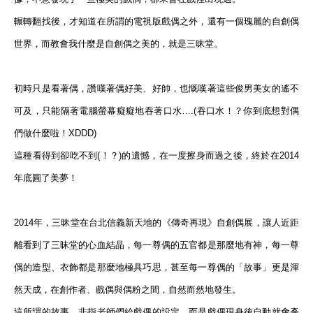
輾轉翻找後，才知道在所謂的電視版戲偶之外，還有一個瑰麗的自創偶
世界，而教會我什麼是自創偶之美的，就是三昧堂。
初時只是看著偶，讚嘆著偶好美、好帥，也慨嘆著這些俊男美女的遙不
可及，只能隔著電腦螢幕癡癡地吞著口水….(吞口水！？你到底想對偶
們做什麼啦！XDDD)
這種看得到卻吃不到(！？)的遺憾，在一度擦身而過之後，終於在2014
年底圓了美夢！
2014年，三昧堂在台北信義新天地的《傳奇再現》自創偶展，讓人近距
離看到了三昧堂的心血結晶，每一尊偶的五官都是那麼地有神，每一尊
偶的造型、衣飾都是那麼地極具巧思，甚至每一尊偶的「故事」更是渾
然天成，在創作者、戲偶與偶粉之間，自然而然地發生。
這所謂的故事，非指老師們給戲偶的設定，而是戲偶現身後自動就會產