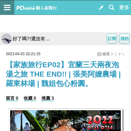
好了嗎?!還沒有 ...
訂閱
我的
2023-04-03 22:21:35
綠茶ㄆㄟㄆㄟ
【家族旅行EP02】宜蘭三天兩夜泡
湯之旅 THE END!! | 張美阿嬤農場 |
羅東林場 | 魏姐包心粉圓。
留言 0
收藏 0
推薦 3