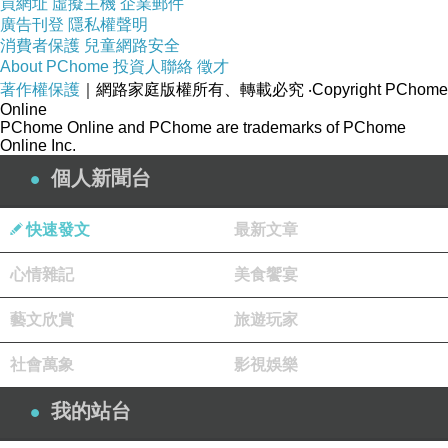
買網址
虛擬主機
企業郵件
廣告刊登
隱私權聲明
消費者保護
兒童網路安全
About PChome
投資人聯絡
徵才
著作權保護
｜網路家庭版權所有、轉載必究
‧Copyright PChome
Online
PChome Online and PChome are trademarks of PChome
Online Inc.
個人新聞台
快速發文
最新文章
心情雜記
美食饗宴
藝文欣賞
旅遊玩家
社會萬象
影視娛樂
我的站台