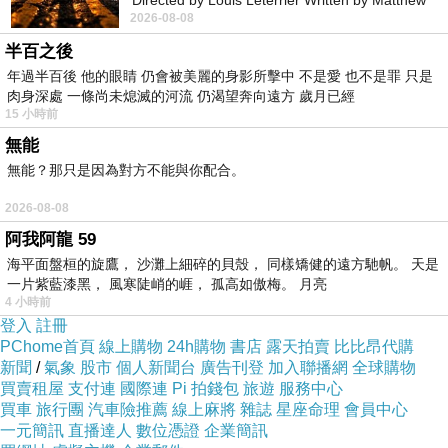
Directed by Louis Leterrier Written by Matthew
軟體:威力導演
2026-08-08
Robinson Starring Greta Lee Wa
半百之後
年過半百後 他的眼睛 仍會被美麗的身影所擊中 不是愛 也不是罪 只是
肉身深處 一條尚未熄滅的河流 仍渴望奔向遠方 歲月已經
15 小時前
【家族旅行EP01】宜蘭三天兩夜泡湯之旅正式出發!! | 幸福36號 | 阿宗芋冰城 | 頭城老街 | 礁溪晶泉丰旅。
上一篇：
無能
無能？那只是因為對方不能與你配合。
2026-08-08
阿我阿龍 59
海平面盤桓的旋鷹， 沙灘上細碎的貝殼， 同樣矯健的遠方馳帆。 天是
一片紫藍漆黑， 風寒陡峭的崕， 孤高如傲梅。 月亮
4 小時前
登入
註冊
PChome首頁
線上購物
24h購物
書店
露天拍賣
比比昂代購
新聞
/
氣象
股市
個人新聞台
廣告刊登
加入聯播網
全球購物
買賣租屋
支付連
國際連
Pi 拍錢包
旅遊
服務中心
買車
旅行團
汽車險推薦
線上麻將
雜誌
星座命理
會員中心
一元簡訊
直播達人
數位憑證
企業簡訊