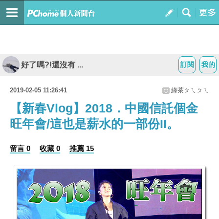
好了嗎?!還沒有 ...
訂閱
我的
2019-02-05 11:26:41
綠茶ㄆㄟㄆㄟ
【新春Vlog】2018．中國信託個金
旺年會/這也是薪水的一部份II。
留言 0
收藏 0
推薦 15