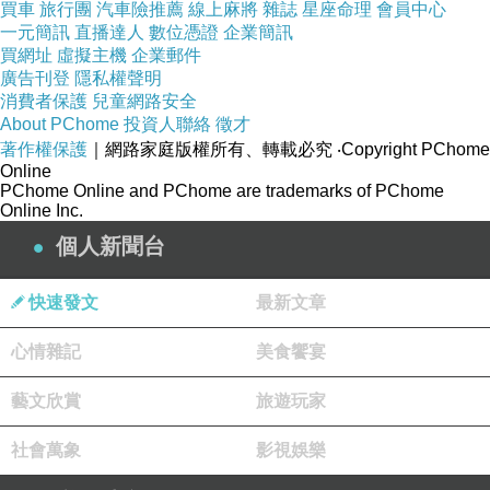
不過後來想一想
買車
旅行團
汽車險推薦
線上麻將
雜誌
星座命理
會員中心
一元簡訊
直播達人
數位憑證
企業簡訊
不就是個紀錄嘛。
買網址
虛擬主機
企業郵件
現在看影片也許沒有甚麼新鮮，
廣告刊登
隱私權聲明
消費者保護
兒童網路安全
不過後來再回頭看，也許是明年或是更多年，
About PChome
投資人聯絡
徵才
一定會有不同的感受。
著作權保護
｜網路家庭版權所有、轉載必究
‧Copyright PChome
其實這也是我一直持續在報台po文，
Online
PChome Online and PChome are trademarks of PChome
以及近期剪片的原因!!
Online Inc.
個人新聞台
tag 柯小琳，
我不是youtuber，
快速發文
最新文章
俺只茫茫人海中，
心情雜記
美食饗宴
「百萬部落
像濁水溪石頭一樣多的
客」
藝文欣賞
旅遊玩家
，
so 這真的是沒有錢可以拿的!!!^^~
社會萬象
影視娛樂