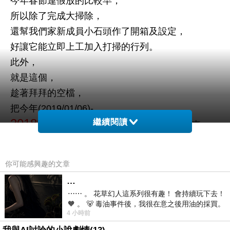
今年春節連假放的比較早，
所以除了完成大掃除，
還幫我們家新成員小石頭作了開箱及設定，
好讓它能立即上工加入打掃的行列。
此外，
就是這個，
趁著拜拜的空檔，
把今年(2019/01/06)-
2018中信個金旺年會
繼續閱讀
的作業給剪了出來。
你可能感興趣的文章
…
⋯⋯ 。 花草幻人這系列很有趣！ 會持續玩下去！
🧡 。 🐻 毒油事件後，我很在意之後用油的採買。
4 小時前
前天購買了我之前就很愛