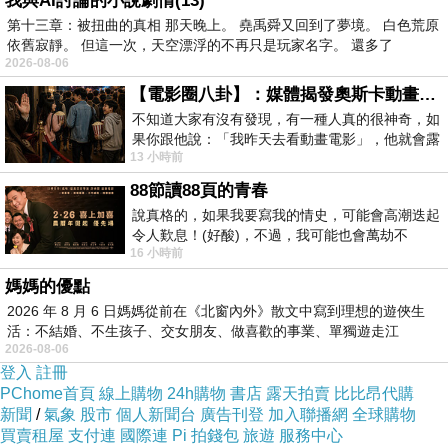
我與AI討論的小說劇情(13)
第十三章：被扭曲的真相 那天晚上。 堯禹舜又回到了夢境。 白色荒原
依舊寂靜。 但這一次，天空漂浮的不再只是玩家名字。 還多了
2026-08-06
【電影圈八卦】：媒體揭發奧斯卡動畫項目投票醜聞！好萊塢為什麼看不起動畫電影？
不知道大家有沒有發現，有一種人真的很神奇，如
果你跟他說：「我昨天去看動畫電影」，他就會露
13 小時前
出一種慈祥的微笑，然後問你是不是陪小
88節讀88頁的青春
說真格的，如果我要寫我的情史，可能會高潮迭起
令人歎息！(好酸)，不過，我可能也會萬劫不
16 小時前
復...，每天跪鍵盤還是被判了花心的罪
媽媽的優點
其實這次的旺年會影片本來沒有打算要剪，
2026 年 8 月 6 日媽媽從前在《北窗內外》散文中寫到理想的遊俠生
因為當天雖然我又跑了個全場，
活：不結婚、不生孩子、交女朋友、做喜歡的事業、單獨遊走江
2026-08-06
湖⋯⋯，
不過拍的素材卻不多，
登入
註冊
而且內容同質性很高。
PChome首頁
線上購物
24h購物
書店
露天拍賣
比比昂代購
新聞
/
氣象
股市
個人新聞台
廣告刊登
加入聯播網
全球購物
買賣租屋
支付連
國際連
Pi 拍錢包
旅遊
服務中心