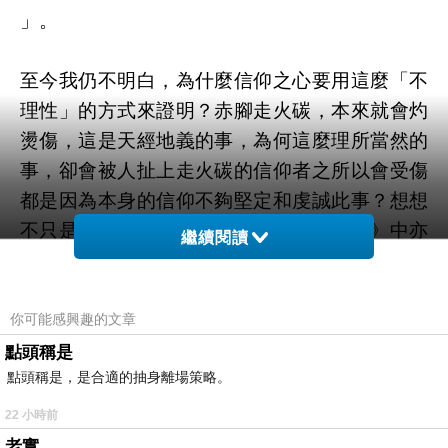
」。
至今我仍不明白，為什麼信仰之心要用這麼「不
理性」的方式來證明？赤腳走火碳，本來就會灼
燙傷，這是天經地義的事，為何這麼理所當然的
事，卻會被人扯上走火碳的信仰者之所以會受傷
都是因為本身的信仰不夠堅定和虔誠此事？想想
不只是東方的信仰會如此，西方的《聖經》中亦
繼續閱讀
如是 。
我們畢竟是人，也就是此物質世界的產物。從已
知的物理條件來看，赤腳走火碳本來就會被灼燙
你可能感興趣的文章
傷，此事本就天經地義，何罪之有?為何要被
點頭稱是
點頭稱是，是合適的抽身離場策略。
「怪罪」為道心不堅，或是信仰不夠?
在明知此事的必然性會發生，為何還要讓自己白
22 小時前
白去痛這一遭?這擺明了就是自討苦吃。基於前
老實