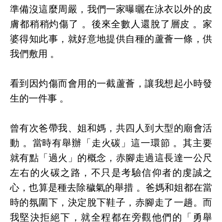
準備沒這麼周嚴，我們一家曝曬在泳衣以外的皮
膚都稍稍灼傷了 。後來全數人還脫了層皮 。家
婆得知此事，就好意地提供自種的蘆薈一條，供
我們敷用 。
看到因灼傷而會用的一截蘆薈，讓我想起小時發
生的一件事 。
曾有次爸帶我、姐和媽，共四人到大型的廟會活
動 。當時有舉辦「走火碳」這一環節 。其主要
就有點「過火」的概念，赤腳走過這長達一公尺
左右的火碳之路，不只是考驗信仰者的虔誠之
心，也算是種去除穢氣的舉措 。爸媽和姐都在當
時的氛圍下，決定脫下鞋子，赤腳走了一趟。而
我堅決拒絕下，就全程都在旁觀他們的「勇舉