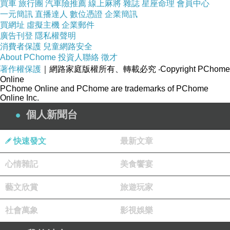
買車
旅行團
汽車險推薦
線上麻將
雜誌
星座命理
會員中心
一元簡訊
直播達人
數位憑證
企業簡訊
［日記］日常生活
下一篇：
買網址
虛擬主機
企業郵件
廣告刊登
隱私權聲明
消費者保護
兒童網路安全
About PChome
投資人聯絡
徵才
著作權保護
｜網路家庭版權所有、轉載必究
‧Copyright PChome
Online
PChome Online and PChome are trademarks of PChome
Online Inc.
個人新聞台
快速發文
最新文章
心情雜記
美食饗宴
藝文欣賞
旅遊玩家
社會萬象
影視娛樂