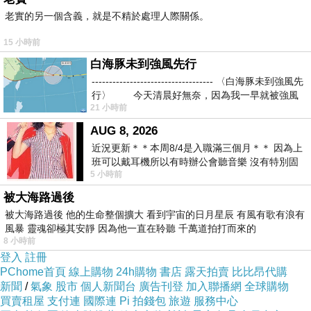
述的心態，當時的我才堅決不走這個火碳之道。
老實的另一個含義，就是不精於處理人際關係。
當然事後就是爸媽和姐三人用廟方分派的蘆薈敷
15 小時前
上灼燙傷的腳而在雪雪叫痛。
白海豚未到強風先行
----------------------------------- 〈白海豚未到強風先
行〉 今天清晨好無奈，因為我一早就被強風
老實說我不確定自己是否有錯過什麼，只確定自
21 小時前
己不是個會因信仰而太過失心瘋的人，也就是俗
AUG 8, 2026
稱的「宗教狂」吧 。信仰是件好事，但需建立在
近況更新＊＊本周8/4是入職滿三個月＊＊ 因為上
符合「理性」的前提下。當然，現在的「理性」
班可以戴耳機所以有時辦公會聽音樂 沒有特別固
5 小時前
定哪天但就是一周某一天會固定聽'90
也只是建立在已知和已被目前科學所證實的基礎
被大海路過後
之上。我雖不是個「狂熱」或是道心堅定的信仰
被大海路過後 他的生命整個擴大 看到宇宙的日月星辰 有風有歌有浪有
者，可是卻相信世間有鬼神（和外星人)的存在。
風暴 靈魂卻極其安靜 因為他一直在聆聽 千萬道拍打而來的
8 小時前
登入
註冊
PChome首頁
線上購物
24h購物
書店
露天拍賣
比比昂代購
新聞
/
氣象
股市
個人新聞台
廣告刊登
加入聯播網
全球購物
買賣租屋
支付連
國際連
Pi 拍錢包
旅遊
服務中心
【日記】近況
上一篇：