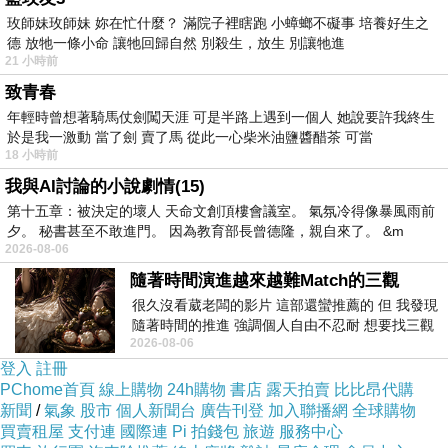
一甲子逆風馱屋
玫師妹玫師妹 妳在忙什麼？ 滿院子裡瞎跑 小蟑螂不礙事 培養好生之
德 放牠一條小命 讓牠回歸自然 別殺生，放生 別讓牠進
孩子們挺拔了又拔大了孫子們
21 小時前
人生是怎麼一回事？
致青春
您仰頭 舒眉
年輕時曾想著騎馬仗劍闖天涯 可是半路上遇到一個人 她說要許我終生
抓起四方形助走架笑笑說：
於是我一激動 當了劍 賣了馬 從此一心柴米油鹽醬醋茶 可當
18 小時前
我來練習復健
我與AI討論的小說劇情(15)
癌末才被發現，是因為您從來不向孩子們訴
第十五章：被決定的壞人 天命文創頂樓會議室。 氣氛冷得像暴風雨前
苦。 一份工作養大五個孩子，每日清晨三點摸黑
夕。 秘書甚至不敢進門。 因為教育部長曾德隆，親自來了。 &m
2026-08-06
出門，是怎樣令人折服的毅力？！病痛無休、風雨
隨著時間演進越來越難Match的三觀
無阻。多少次在颱風天的夜半驚醒，聽著呼嘯，想
很久沒看葳老闆的影片 這部還蠻推薦的 但 我發現
像您頂風冒寒出門的艱辛。 沒有人知道您是否曾
隨著時間的推進 強調個人自由不忍耐 想要找三觀
2026-08-06
接近的不要說對象 連朋友都超
經暗自咬牙撐過身體的痛，痛裡，是否思念起江蘇
登入
註冊
的家鄉、父母的懷抱？ 我們在您撐著的屋頂下理
PChome首頁
線上購物
24h購物
書店
露天拍賣
比比昂代購
所當然的接受愛，卻至今才發現，隻身來台的您，
新聞
/
氣象
股市
個人新聞台
廣告刊登
加入聯播網
全球購物
買賣租屋
支付連
國際連
Pi 拍錢包
旅遊
服務中心
需要承受多麼巨大的孤獨？