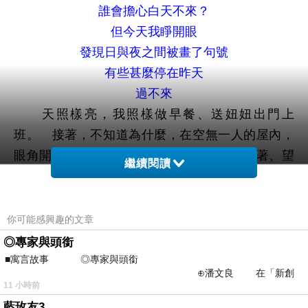
誰會擔心白天不來？
但今天我睜開眼
發現日與夜之間被畫了句號
有些甚麼停在昨天
過不來
天照樣亮，我照樣做早餐、送妞妞出門上
班。 接著，不知道為什麼，在空無一人的屋內，
眼角開始滲淚。 您含蓄而慈祥的笑一直跟著、望
繼續閱讀
著我，讓我突然醒悟到龐大的失去；醒悟到，這樣
的笑從此將不再擁抱我們，不再包容我們的無知與
爭執。您的離去至此方被我的心承認。腳踩不到
你可能感興趣的文章
地，背後空空涼涼。
◎專家與頭銜
想用如雷的掌聲送您
■寓言故事 ◎專家與頭銜
⊕潘文良 在「新創
是該以如雷的掌聲送您
11 小時前
之谷」裡——
八十年不求名利
藍玫友3