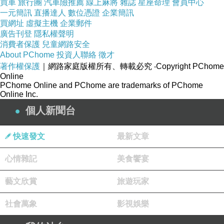
買車
旅行團
汽車險推薦
線上麻將
雜誌
星座命理
會員中心
一元簡訊
直播達人
數位憑證
企業簡訊
買網址
虛擬主機
企業郵件
廣告刊登
隱私權聲明
天空依舊是天空藍
消費者保護
兒童網路安全
陽台的花綻著黃搶著紅
About PChome
投資人聯絡
徵才
著作權保護
｜網路家庭版權所有、轉載必究
‧Copyright PChome
視覺忠實傳遞著人間的色彩
Online
白芒花卻在我心底飄搖出一大片
PChome Online and PChome are trademarks of PChome
Online Inc.
蒼蒼
個人新聞台
茫茫
您的兒子竟然弄丟了我，一而再、再而三，幾
快速發文
最新文章
乎每見一次面您就要道歉一次。 您叮囑婆婆，哪
心情雜記
美食饗宴
天您走了，務必要我去送您。 爸，我當然、當然
會去送您最後一程，並且請您原諒我當初的草率與
藝文欣賞
旅遊玩家
任性。離開您的傘翼，何嘗不是我此生的遺憾？
社會萬象
影視娛樂
據說
遺憾會減弱孟婆湯的效力