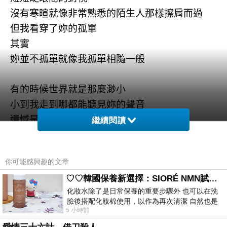
沒有寒暄就像非常熟悉的陌生人那樣擦肩而過
但我看穿了妳的孤單
其實
妳並不孤單就像我孤單相隨一般
有的時候世界就是那麼渺小
小到我走到哪都能聽見妳的聲音
遺憾是在這麼渺小的世界
繼續閱讀
我終究沒有走進妳的心裡
你可能感興趣的文章
注定彼此的一生只為了目光交融的瞬間
♡♡韓國保養新選擇：SIORÉ NMN賦活泡泡化妝水♡♡
化妝水除了是日常保養的重要步驟外 也可以在洗
漫著淅瀝雨水
臉後搭配化妝棉使用，以作為再次清潔 自然也是
回憶
5 小時前
我的保養必備品項 不過，我對於化妝
猶新地記起