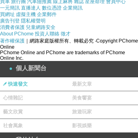
買車
旅行團
汽車險推薦
線上麻將
雜誌
星座命理
會員中心
一元簡訊
直播達人
數位憑證
企業簡訊
(悄悄話)
買網址
虛擬主機
企業郵件
2022-05-15 09:32:45
廣告刊登
隱私權聲明
消費者保護
兒童網路安全
(悄悄話)
About PChome
投資人聯絡
徵才
2022-05-15 00:09:30
著作權保護
｜網路家庭版權所有、轉載必究
‧Copyright PChome
Online
PChome Online and PChome are trademarks of PChome
Online Inc.
個人新聞台
快速發文
最新文章
心情雜記
美食饗宴
藝文欣賞
旅遊玩家
社會萬象
影視娛樂