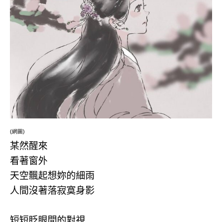
(網圖)
某然醒來
看著窗外
天空飄起想妳的細雨
人間沒著落寂寞身影
短短眨眼間的對視