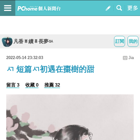
凡香ㅸ續ㆄ長夢ㆂ
訂閱
我的
2022-05-14 23:32:03
Jia
ㅺ 短篇ㅺ初遇在棗樹的甜
留言 3
收藏 0
推薦 32