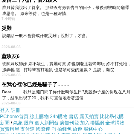
愛情三十六計，借刀殺人
歲月替我說出了答案。 那些沒有勇氣告白的日子，最後都被時間翻譯
棗樹下
成思念。 原來等待，也是一種深情。
翩翩的妳如此多嬌
7 小時前
災難
說錯話一般不會變成什麼災難；說對了，才會。
2026-08-08
ㅺ 短篇ㅺ是你擦身而過的牧童
上一篇：
藍玫友6
玫師妹玫師妹 妳不殺生，實屬可貴 妳也別老逗著蟑螂玩 妳不打死牠，
ㅺ 短篇ㅺ天空分外藍
下一篇：
抓弄牠 這...打蟑螂當打地鼠 也是項可愛的遊戲？ 是說，滿院
2026-08-08
在我心裡你已經是騙子了........
Dear: 我只是隨口問了你什麼時候生日?想說獅子座的你現在八月
了，結果出現了20，我不 可置信地看著這個
2026-08-08
登入
註冊
PChome首頁
線上購物
24h購物
書店
露天拍賣
比比昂代購
新聞
/
氣象
股市
個人新聞台
廣告刊登
加入聯播網
全球購物
(悄悄話)
買賣租屋
支付連
國際連
Pi 拍錢包
旅遊
服務中心
2022-05-22 22:50:59