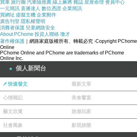
買車
旅行團
汽車險推薦
線上麻將
雜誌
星座命理
會員中心
一元簡訊
直播達人
數位憑證
企業簡訊
買網址
虛擬主機
企業郵件
廣告刊登
隱私權聲明
消費者保護
兒童網路安全
About PChome
投資人聯絡
徵才
著作權保護
｜網路家庭版權所有、轉載必究
‧Copyright PChome
Online
PChome Online and PChome are trademarks of PChome
Online Inc.
個人新聞台
快速發文
最新文章
心情雜記
美食饗宴
藝文欣賞
旅遊玩家
社會萬象
影視娛樂