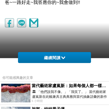
爸~一路好走~我答應你的~我會做到!!
繼續閱讀
你可能感興趣的文章
(悄悄話)
2023-01-26 22:32:38
當代藝術家盧嵐新：如果每個人都一樣，這世界該有多無聊？
🏛️ 「他們說我不像。」「我笑了。」 當代藝術家
(悄悄話)
盧嵐新在此幅兼具古典典雅與當代抽象語彙的新作
2022-12-08 23:38:47
6 小時前
中，以沈靜的藍色空間為背景，描繪了