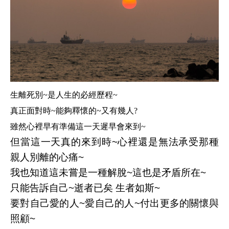
生離死別~是人生的必經歷程~
真正面對時~能夠釋懷的~又有幾人?
雖然心裡早有準備這一天遲早會來到~
但當這一天真的來到時~心裡還是無法承受那種
親人別離的心痛~
我也知道這未嘗是一種解脫~這也是矛盾所在~
只能告訴自己~逝者已矣 生者如斯~
要對自己愛的人~愛自己的人~付出更多的關懷與
照顧~