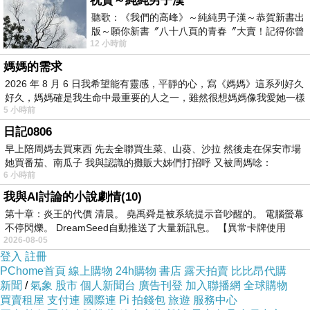
祝賀～純純男子漢
聽歌：《我們的高峰》～純純男子漢～恭賀新書出
版～願你新書〞八十八頁的青春〞大賣！記得你曾
12 小時前
經在我的版留言…「好讚的圖^^感覺大家
媽媽的需求
2026 年 8 月 6 日我希望能有靈感，平靜的心，寫《媽媽》這系列好久
好久，媽媽確是我生命中最重要的人之一，雖然很想媽媽像我愛她一樣
5 小時前
日記0806
早上陪周媽去買東西 先去全聯買生菜、山葵、沙拉 然後走在保安市場
她買番茄、南瓜子 我與認識的攤販大姊們打招呼 又被周媽唸：
6 小時前
我與AI討論的小說劇情(10)
第十章：炎王的代價 清晨。 堯禹舜是被系統提示音吵醒的。 電腦螢幕
不停閃爍。 DreamSeed自動推送了大量新訊息。 【異常卡牌使用
2026-08-05
登入
註冊
PChome首頁
線上購物
24h購物
書店
露天拍賣
比比昂代購
新聞
/
氣象
股市
個人新聞台
廣告刊登
加入聯播網
全球購物
買賣租屋
支付連
國際連
Pi 拍錢包
旅遊
服務中心