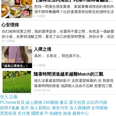
【漫時生活內湖店】內湖不限時餐廳推薦｜捷運港墘站美食，聚餐、約會、家庭聚會首選，正餐甜點一次滿足
就在動感電影的旁邊， 整個都可以順遊，但是要
想找一間適合朋友聚會、家庭聚餐或情侶約會的內
湖不限時餐廳嗎？位於捷運港墘站附近的漫時生活
注意時間， 因為
11
點
20
分在那魯灣劇場有原住
8 小時前
內湖店，從捷運站步行約4分鐘即可抵
民的表演， 既然是跟原住民有關的樂園， 完全
心安理得
沒有看表演就回去有點瞎
在幻相和現實之間，我的選擇是你，在愛與不愛之間，依然是一個缺愛
的小孩，在夢與清醒之間，看見了自己的慾望和墮落，與你分享，你説
18 小時前
入禪之境
所以阿拉丁廣場不要貪心立刻要玩完， 留一半要
真的， 太靠近， 我也尿不出。
閉園時再來收尾， 平常日幾乎所有設施都不用排
2 小時前
隊
😁
隨著時間演進越來越難Match的三觀
※阿拉丁廣場是室內遊樂場，不怕颳風下雨，這
很久沒看葳老闆的影片 這部還蠻推薦的 但 我發現
區幾乎都是較適合小朋友的設施
隨著時間的推進 強調個人自由不忍耐 想要找三觀
2026-08-06
接近的不要說對象 連朋友都超
登入
註冊
PChome首頁
線上購物
24h購物
書店
露天拍賣
比比昂代購
新聞
/
氣象
股市
個人新聞台
廣告刊登
加入聯播網
全球購物
買賣租屋
支付連
國際連
Pi 拍錢包
旅遊
服務中心
這區適合我們的有
:
單軌電車
/
轉轉車
/
老爺車
(
維