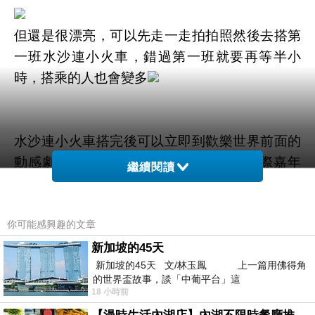
但還是很漂亮，可以先走一走拍拍照然後去搭第
一班水沙連小火車，錯過第一班就要再等半小
時，搭乘的人也會變多
水沙連小火車搭完後可以立即到歡樂世界前面的
動感劇場看
3D
電影， 這一區好像叫做星際嘉年
繼續閱讀
華， 有些造景可以拍照。
※這裡就是星際嘉年華，這區好像只有動感劇場
這個設施
你可能感興趣的文章
新加坡的45天
新加坡的45天 文/林玉鳳 上一篇用佛得角
不用戴
3D
眼鏡
的世界盃故事，談「中葡平台」這
18 小時前
小小孩和膽子小的小朋友不要錯過阿拉丁廣場，