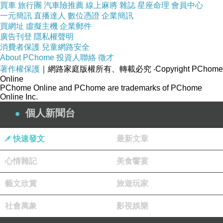
買車
旅行團
汽車險推薦
線上麻將
雜誌
星座命理
會員中心
修
)/
音樂馬車
/
熱氣球
/
侏儸紀探險。也有很多人玩
一元簡訊
直播達人
數位憑證
企業簡訊
買網址
虛擬主機
企業郵件
太空山，但聽說是室內版的雲霄飛車，膽子小的
廣告刊登
隱私權聲明
我們立刻放棄。
消費者保護
兒童網路安全
About PChome
投資人聯絡
徵才
著作權保護
｜網路家庭版權所有、轉載必究
‧Copyright PChome
第一個設施玩轉轉車，差點沒吐出來
!
類似咖啡杯
Online
那種東西，連樂樂都說她好暈
~~
只有多多有勇氣
PChome Online and PChome are trademarks of PChome
Online Inc.
搭第
2次
個人新聞台
快速發文
最新文章
心情雜記
美食饗宴
藝文欣賞
旅遊玩家
社會萬象
影視娛樂