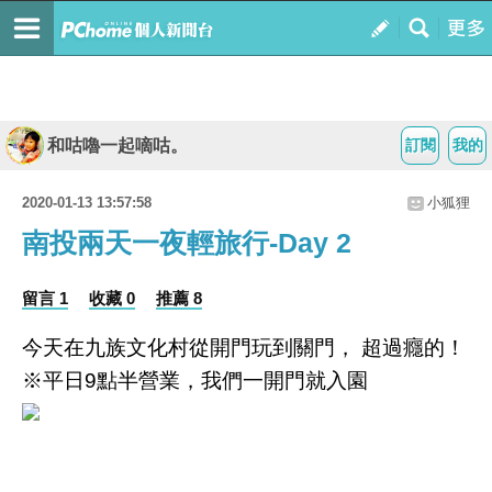
和咕嚕一起嘀咕。
訂閱
我的
2020-01-13 13:57:58
小狐狸
南投兩天一夜輕旅行-Day 2
留言 1
收藏 0
推薦 8
今天在九族文化村從開門玩到關門， 超過癮的！
※平日
9
點半營業，我們一開門就入園