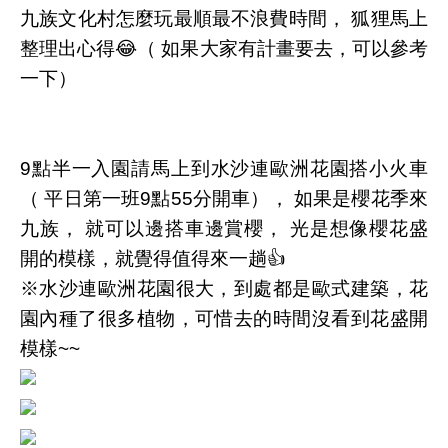
九族文化村怎麼玩最順最不浪費時間， 狐狸馬上
整理出心得
😂
（ 如果大家有計畫要去，可以參考
一下）
9
點半一入園請馬上到水沙連歐洲花園搭小火車
（ 平日第一班
9
點
55
分開車）， 如果是櫻花季來
九族， 就可以邊搭車邊賞櫻， 光是想像櫻花盛
開的模樣，就覺得值得來一趟
👍
※水沙連歐洲花園很大，到處都是歐式建築，花
園內種了很多植物，可惜去的時間沒看到花盛開
模樣
~~