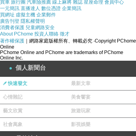
買車
旅行團
汽車險推薦
線上麻將
雜誌
星座命理
會員中心
一元簡訊
直播達人
數位憑證
企業簡訊
買網址
虛擬主機
企業郵件
廣告刊登
隱私權聲明
消費者保護
兒童網路安全
About PChome
投資人聯絡
徵才
著作權保護
｜網路家庭版權所有、轉載必究
‧Copyright PChome
Online
PChome Online and PChome are trademarks of PChome
Online Inc.
個人新聞台
快速發文
最新文章
心情雜記
美食饗宴
藝文欣賞
旅遊玩家
社會萬象
影視娛樂