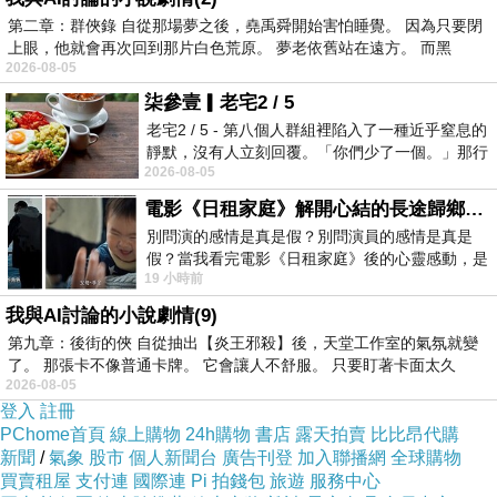
第二章：群俠錄 自從那場夢之後，堯禹舜開始害怕睡覺。 因為只要閉
為了方便考量，這是6天5夜旅行中唯一的飯店早
上眼，他就會再次回到那片白色荒原。 夢老依舊站在遠方。 而黑
2026-08-05
餐
柒參壹▎老宅2 / 5
老宅2 / 5 - 第八個人群組裡陷入了一種近乎窒息的
靜默，沒有人立刻回覆。「你們少了一個。」那行
2026-08-05
字像一顆冰冷的鐵釘，硬生生刺進螢
電影《日租家庭》解開心結的長途歸鄉！能在電影院感受到地理的寬闊和人心的相鄰，真是太棒了！
別問演的感情是真是假？別問演員的感情是真是
假？當我看完電影《日租家庭》後的心靈感動，是
19 小時前
真的。詮釋的情感觸動了人心，就是真情
我與AI討論的小說劇情(9)
第九章：後街的俠 自從抽出【炎王邪殺】後，天堂工作室的氣氛就變
了。 那張卡不像普通卡牌。 它會讓人不舒服。 只要盯著卡面太久
2026-08-05
登入
註冊
PChome首頁
線上購物
24h購物
書店
露天拍賣
比比昂代購
新聞
/
氣象
股市
個人新聞台
廣告刊登
加入聯播網
全球購物
買賣租屋
支付連
國際連
Pi 拍錢包
旅遊
服務中心