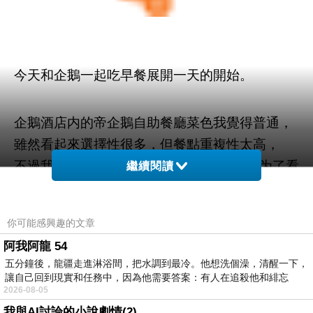
今天和企鵝一起吃早餐展開一天的開始。
企鵝酒店内的帝企鵝自助餐廳菜色我覺得普通，
雖然看起來選擇性很多，但餐點重複性太高，
不過我們不是為了吃自助餐而来， 我们是为了看
繼續閱讀
企鵝吃早餐來的
（我們吃早餐，牠們也吃早
😂
餐，一起進食的概念）
你可能感興趣的文章
阿我阿龍 54
※在澳門沒購買任何飯店自助餐券是因為外出覓
五分鐘後，龍疆走進淋浴間，把水調到最冷。他想洗個澡，清醒一下，
食交通還算方便，但在珠海要外出就一定要搭計
讓自己回到現實和任務中，因為他需要答案：有人在追殺他和緋忘
2026-08-05
程車。
我與AI討論的小說劇情(2)