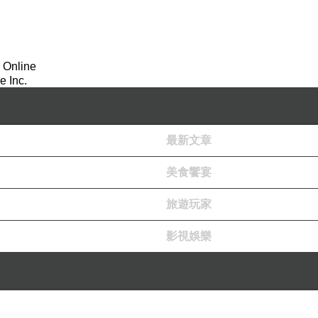
我想，我應該會吃牛吧？！！
 Online
來自
美國的
Smith & Wollensky
是經典的牛排餐廳
，
 Inc.
於波士頓，在美國有七間指標性的Smith＆Wollensk
別位於邁阿密海灘、芝加哥、俄亥俄州哥倫布市與休士
波士頓則有三家餐廳，第一家海外國際餐廳位於倫敦
最新文章
亞洲的第一家餐廳則是在台灣，在新開幕的「
微風南山
美食饗宴
旅遊玩家
一開始我還以為
Smith & Wollensky
總部在紐約，
影視娛樂
可能是因為受到了
電影《穿著PRADA的惡魔》
的影響
超機車的時尚雜誌總編輯米蘭達最愛的牛排就是這裡的
，今天，終於可以知道為什麼這裡的牛排會是她的最
連
股神巴菲特舉辦年度慈善午宴也是選擇在
Smith & Wo