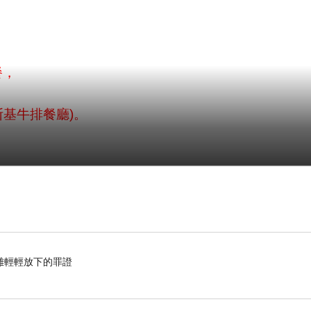
餐，
斯基牛排餐廳)
。
難輕輕放下的罪證