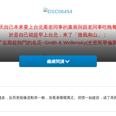
天自己本來要上台北看老同事的畫展與跟老同事吃晚
於是自己就提早上台北，來了「
微風南山
」；
了近期超熱門的名店~
Smith & Wollensky
(史密斯華倫
繼續閱讀
據說現在訂位很滿，
感謝朋友想到雲，
讓自己那天中午吃了一頓久違的美式口味；
啊~~~幸福！滿足！
越多，反而更能像是勳章一般，加冕著榮耀萬丈。習慣一如縱容，成了再