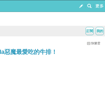
訂閱
我的
快樂雲
ada惡魔最愛吃的牛排！