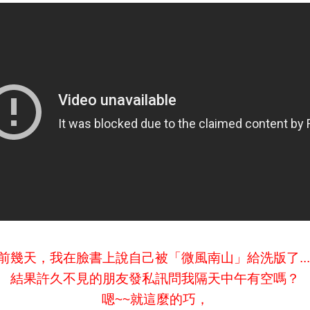
前幾天，我在臉書上說自己被「
微風南山
」給洗版了...
結果許久不見的朋友發私訊問我隔天中午有空嗎？
嗯~~就這麼的巧，