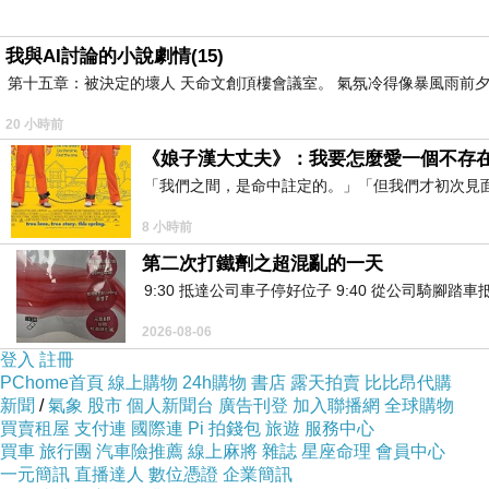
我與AI討論的小說劇情(15)
第十五章：被決定的壞人 天命文創頂樓會議室。 氣氛冷得像暴風雨前夕
20 小時前
《娘子漢大丈夫》：我要怎麼愛一個不存
雖
「我們之間，是命中註定的。」「但我們才初次見
8 小時前
第二次打鐵劑之超混亂的一天
9:30 抵達公司車子停好位子 9:40 從公司騎腳踏
2026-08-06
登入
註冊
PChome首頁
線上購物
24h購物
書店
露天拍賣
比比昂代購
新聞
/
氣象
股市
個人新聞台
廣告刊登
加入聯播網
全球購物
買賣租屋
支付連
國際連
Pi 拍錢包
旅遊
服務中心
買車
旅行團
汽車險推薦
線上麻將
雜誌
星座命理
會員中心
一元簡訊
直播達人
數位憑證
企業簡訊