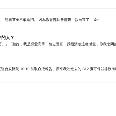
有時候，許多很妙的事情就會如此會合在一起，
當我坐在
Smith & Wollensky
餐廳時，
接到多年老朋友的電話，
。 秘書甚至不敢進門。 因為教育部長曾德隆，親自來了。 &m
從紐約回台後的他定居在高雄，
那天就這麼的巧也在信義計畫區內，
在的人？
然約不了午餐，但那通電話，許多在紐約的回憶湧上心頭..
面。」「聽好，我是戀愛高手、情史豐富，我很清楚這種感覺，你我之間
哈哈，
是人呢？還是食物？誘發了回憶⋯
時間都去了哪裡了呢？？
車抵達台安醫院 10:10 聽取血液報告。原來我吃進去的 B12 彌可保並非沒
那已是二十年前的回憶，
當時，我不吃牛；
甚至到牛排名店，我吃魚排，
哈哈哈，如果時光能倒轉，