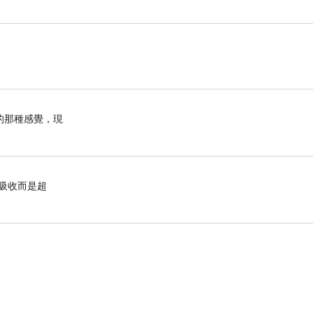
..
的那種感覺，現
有吸收而是超