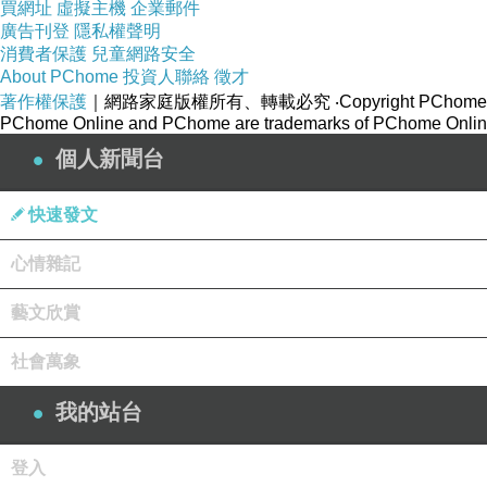
買網址
虛擬主機
企業郵件
廣告刊登
隱私權聲明
消費者保護
兒童網路安全
About PChome
投資人聯絡
徵才
著作權保護
｜網路家庭版權所有、轉載必究
‧Copyright PChome
PChome Online and PChome are trademarks of PChome Online
總部位
個人新聞台
分
快速發文
而
心情雜記
藝文欣賞
社會萬象
我的站台
哈哈哈
登入
據說，就