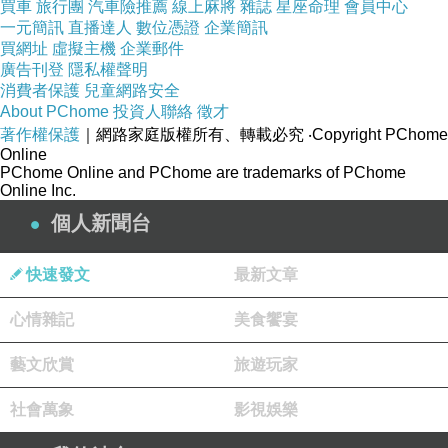
買車
旅行團
汽車險推薦
線上麻將
雜誌
星座命理
會員中心
祂使我躺臥在青草地上，領我在可安歇的水邊
一元簡訊
直播達人
數位憑證
企業簡訊
買網址
虛擬主機
企業郵件
廣告刊登
隱私權聲明
耶和華是我的牧者 ，我必不至缺乏
消費者保護
兒童網路安全
祂使我靈魂甦醒 ，引導我走義路
About PChome
投資人聯絡
徵才
著作權保護
｜網路家庭版權所有、轉載必究
‧Copyright PChome
Online
PChome Online and PChome are trademarks of PChome
Online Inc.
個人新聞台
快速發文
最新文章
心情雜記
美食饗宴
藝文欣賞
旅遊玩家
社會萬象
影視娛樂