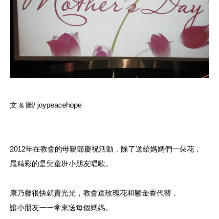
文 & 圖/ joypeacehope
2012年在教會的母親節
慶祝活動，
除了送給媽媽們一朵花，
最精彩的是兒童班小朋友唱歌。
康乃馨很快就賣光光，教會送玫瑰花和鬱金香代替，
讓小朋友一一拿來送每個媽媽。