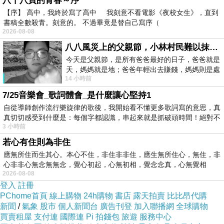
八十八頁的青春～序
【序】 高中，我終於寫了高中 我刻意不看電影《夜校女生》，直到
書稿全數殺青。刻意的。 不過畢竟是替自己寫序（
2026-08-08
八八風災上的父親節，小林村民難以抹滅的痛
今天是父親節，是所有爸爸最好的日子，爸爸就是
天，媽媽就是地；爸爸年輕出去賺錢，媽媽則是處
14 小時前
理家務，職業不分高低貴賤，只有人品才
7/25音樂會_歌詞體會_是什麼讓心堅持1
自從導師創作流行樂旋律的歌後，我開始看不懂更多歌詞寫的意思，真
真切切感受到什麼是：每個字都認識，串起來就是抓破頭時間！絕對不
3 小時前
若心有住則為非住
應無所住而生其心。本心不住，非住非非住，應生無所住心，無住，非
心非非心無念無無念，覺心初起，心無初相，覺念念真，心無覺相
2026-08-08
登入
註冊
幼年詩班獻唱：主是我的牧者(詩篇23篇)
PChome首頁
線上購物
24h購物
書店
露天拍賣
比比昂代購
新聞
/
氣象
股市
個人新聞台
廣告刊登
加入聯播網
全球購物
耶和華是我的牧者 ，我必不至缺乏
買賣租屋
支付連
國際連
Pi 拍錢包
旅遊
服務中心