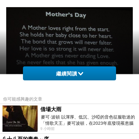
繼續閱讀
你可能感興趣的文章
節目一開始，我們一起讀一篇短文/詩
借場大雨
麥可·波頓 以渾厚、低沉、沙啞的音色征服歌迷的
We love you Moms... Happy Mother's Day
「情歌天王」麥可波頓，在2023年底發現罹患腦
9 小時前
瘤「祈禱早日康復，一切都好」。
A Mother's Love - A Poem for Mothers