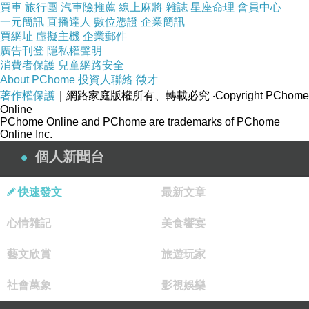
買車
旅行團
汽車險推薦
線上麻將
雜誌
星座命理
會員中心
一元簡訊
直播達人
數位憑證
企業簡訊
買網址
虛擬主機
企業郵件
廣告刊登
隱私權聲明
消費者保護
兒童網路安全
About PChome
投資人聯絡
徵才
著作權保護
｜網路家庭版權所有、轉載必究
‧Copyright PChome
Online
PChome Online and PChome are trademarks of PChome
Online Inc.
個人新聞台
快速發文
最新文章
心情雜記
美食饗宴
藝文欣賞
旅遊玩家
社會萬象
影視娛樂