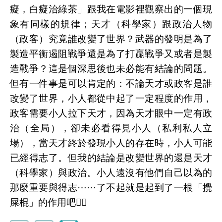
癡，白癡治綠茶」跟我在電影裡觀察出的一個現
象有同樣的規律；天才（科學家）跟政治人物
（政客）究竟誰改變了世界？武器的發明是為了
製造平衡遏阻戰爭還是為了打贏戰爭又或者是製
造戰爭？這是個深思後也未必能有結論的問題。
但有一件事是可以肯定的：不論天才或政客是誰
改變了世界，小人都從中起了一定程度的作用，
政客需要小人拉下天才，因為天才眼中一定有政
治（全局），卻未必看得見小人（私利私人立
場），當天才終於發現小人的存在時，小人可能
已經得志了。但我的結論是改變世界的還是天才
（科學家）與政治。小人遠沒有他們自己以為的
那麼重要與得志⋯⋯了不起就是起到了一根「攪
屎棍」的作用吧🤷‍♀️