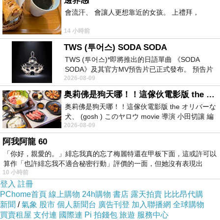
邊界感
會流汗、 會讓人更想靠近的女孩。 上禮拜，
14 小時前
TWS (투어스) SODA SODA
TWS (투어스)*即將推出的日語單曲 《SODA
SODA》及其官方MV預告片已正式發布。 預告片
2026-08-09
一經發布， 就引發了粉絲們對這次夏季回
奥莉佛是狗天哪！！這傢伙電影版 the オリバーな犬、 (gosh ) このヤロウ movie
奥莉佛是狗天哪！！這傢伙電影版 the オリバーな
犬、 (gosh ) このヤロウ movie 導演 小田切讓 編
2026-08-09
劇: 小田切讓 主演: 小田切讓
阿我阿龍 60
「你好，親愛的。」緋忘我真的忘了梅麗特還在甲板下面，這或許可以
算作「也許緋忘我不適合秘密行動」評價的一面，但她沒有表現出
10 小時前
登入
註冊
PChome首頁
線上購物
24h購物
書店
露天拍賣
比比昂代購
新聞
/
氣象
股市
個人新聞台
廣告刊登
加入聯播網
全球購物
買賣租屋
支付連
國際連
Pi 拍錢包
旅遊
服務中心