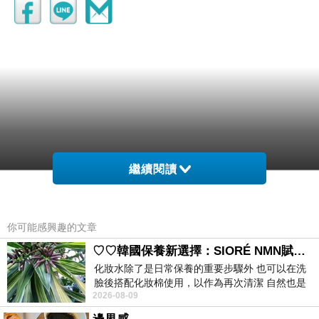
繼續閱讀
你可能感興趣的文章
♡♡韓國保養新選擇：SIORÉ NMN賦活泡泡化妝水♡♡
化妝水除了是日常保養的重要步驟外 也可以在洗
臉後搭配化妝棉使用，以作為再次清潔 自然也是
2026-08-09
我的保養必備品項 不過，我對於化妝