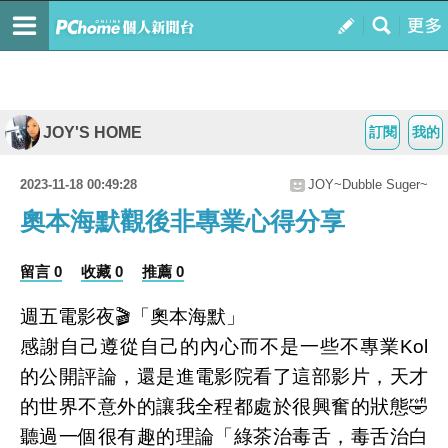
JOY'S HOME
訂閱
我的
2023-11-18 00:49:28
JOY~Dubble Suger~
奧本海默觀後非專業心得分享
留言 0
收藏 0
推薦 0
週五電影夜🎬「奧本海默」
感謝自己遵從自己的內心而不是一些不專業Kol
的公開評論，還是進電影院看了這部影片，天才
的世界不意外的讓我全程都處於很興奮的狀態🤣
聽過一個很有趣的理論「綠茶治毒舌，毒舌治白